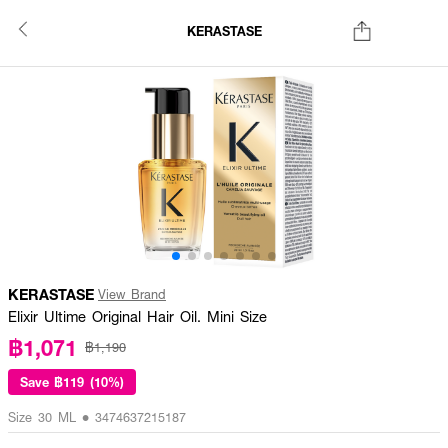
KERASTASE
KERASTASE
View Brand
Elixir Ultime Original Hair Oil. Mini Size
฿1,071
฿1,190
Save
฿119 (10%)
Size 30 ML • 3474637215187