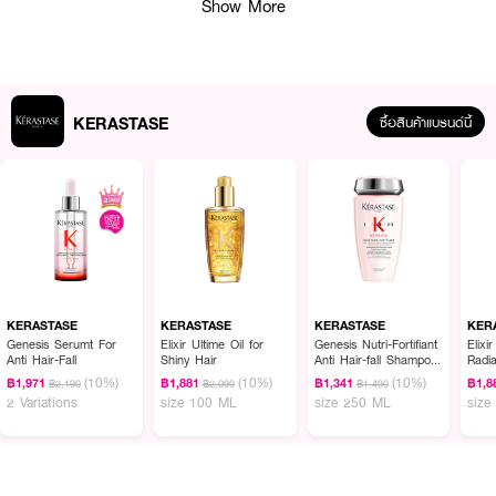
Show More
· ด้วยดอกคามิลเลียประเทศฝรั่งเศส เพื่อเส้นผมที่เงางาม เผยความเปล่งประกาย
มอบเส้นผมนุ่มละมุนทันทีหลังใช้
· และมีมารูล่า & อาร์กอน ออยล์ มอบเส้นผมนุ่ม เติมความยืดหยุ่น และความแข็ง
แรงแก่เส้นผม
KERASTASE
ซื้อสินค้าแบรนด์นี้
How to Use :
· ใช้จัดแต่งทรงผมให้เงางามตลอดวัน : ชโลมออยล์ปริมาณ 1-2 ปั๊มลงบนเส้นผม
หลังการจัดแต่งทรงเพื่อ
เพิ่มความเงางามเปล่งประกาย
· ปกป้องเส้นผมจากความร้อน : ชโลมออยล์ปริมาณ 2 ปั๊มลงบนเส้นผม ก่อนใช้
อุปกรณ์จัดแต่งทรงผมที่มีความร้อน
KERASTASE
KERASTASE
KERASTASE
KER
Genesis Serumt For
Elixir Ultime Oil for
Genesis Nutri-Fortifiant
Elixi
· เติมความชุ่มชื้นให้เส้นผมระหว่างวัน : ชโลมออยล์ปริมาณ 2-3 หยดบริเวณปลาย
Anti Hair-Fall
Shiny Hair
Anti Hair-fall Shampoo
Radi
เส้นผมเพื่อเพิ่มความชุ่มชื้นให้ผมนุ่มลื่นระหว่างวัน
for Thick Hair
Oil F
(10%)
(10%)
(10%)
฿1,971
฿1,881
฿1,341
฿1,8
฿2,190
฿2,090
฿1,490
2 Variations
size 100 ML
size 250 ML
size
· ป้องกันผมชี้ฟู : เมื่ออากาศมีความชื้นสูง กดออยล์ปริมาณ 1-2 ปั๊ม และชโลม
ออยล์
ลงบนบนเส้นผมที่แห้ง บริเวณช่วงกลางถึงปลายเส้นผม