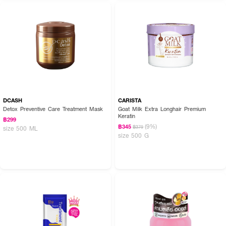
How to Use :
หลังทำความสะอาดเส้นผมด้วยแชมพู ตักมาส์กนวดบำรุงได้ตั้งแต่ความยาวของ
DCASH
CARISTA
เส้นผมจนถึงปลายผม ทิ้งไว้ประมาณ 5 นาที ล้างออกด้วยน้ำสะอาด
Detox Preventive Care Treatment Mask
Goat Milk Extra Longhair Premium
Keratin
฿299
(9%)
฿345
฿379
size 500 ML
size 500 G