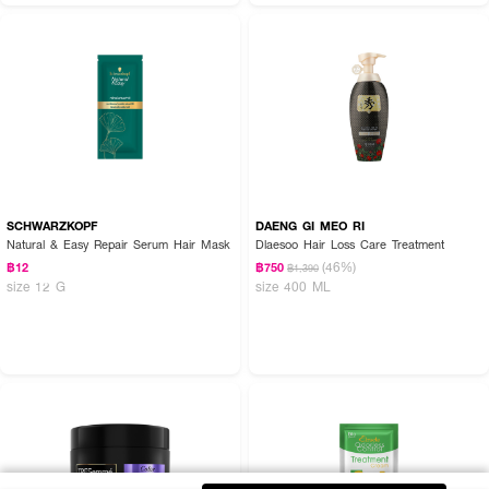
SCHWARZKOPF
DAENG GI MEO RI
Natural & Easy Repair Serum Hair Mask
Dlaesoo Hair Loss Care Treatment
(46%)
฿12
฿750
฿1,390
size 12 G
size 400 ML