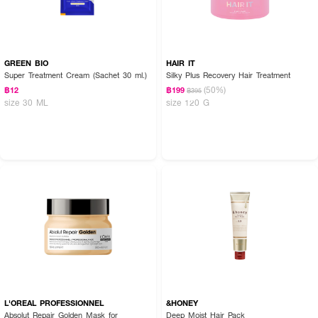
GREEN BIO
HAIR IT
Super Treatment Cream (Sachet 30 ml.)
Silky Plus Recovery Hair Treatment
(50%)
฿12
฿199
฿395
size 30 ML
size 120 G
L'OREAL PROFESSIONNEL
&HONEY
Absolut Repair Golden Mask for
Deep Moist Hair Pack