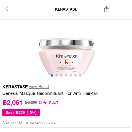
KERASTASE
KERASTASE
View Brand
Genesis Masque Reconstituant For Anti Hair-fall
฿2,061
Only 3 left
฿2,290
Save
฿229 (10%)
Size 200 ML • 3474636857937