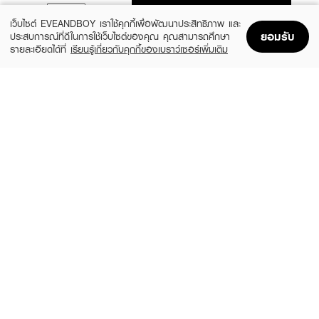
ADD TO BAG
เว็บไซต์ EVEANDBOY เราใช้คุกกี้เพื่อพัฒนาประสิทธิภาพ และ
ยอมรับ
ประสบการณ์ที่ดีในการใช้เว็บไซต์ของคุณ คุณสามารถศึกษา
รายละเอียดได้ที่
เรียนรู้เกี่ยวกับคุกกี้ของเบราว์เซอร์เพิ่มเติม
Home
Home
Promotions
Promotions
Shopping Bag
Shopping Bag
Account
Account
TRESEMME
GREEN BIO
Color Radiance&Repair Purple Treatment
Elracle Odorless Control 3 in 1 Treatment
Mask
Cream (Sachet 30 ml.)
(40%)
฿199
฿12
฿329
size 180 ML
size 30 ML
KERASTASE
TSUBAKI