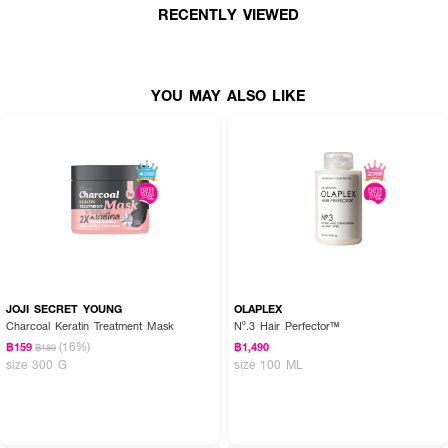
RECENTLY VIEWED
● ลดการชี้ฟู 24 ชั่วโมง
● เส้นผมนุ่มลื่นขึ้น 49%
● ฟื้นคืนความชุ่มชื้น 89%
YOU MAY ALSO LIKE
● ช่วยคงสมดุลคอลลาเจนบนหนังศรีษะ
JOJI SECRET YOUNG
OLAPLEX
Charcoal Keratin Treatment Mask
Nº.3 Hair Perfector™
(16%)
฿159
฿1,490
฿189
size 300 G
size 100 ML