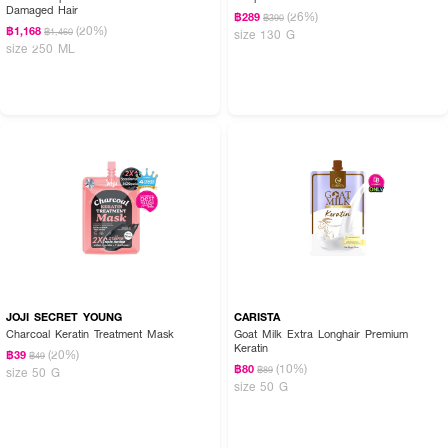
Damaged Hair
(26%)
฿289
฿390
(20%)
฿1,168
฿1,460
size 130 G
size 250 ML
JOJI SECRET YOUNG
CARISTA
Charcoal Keratin Treatment Mask
Goat Milk Extra Longhair Premium
Keratin
(20%)
฿39
฿49
(10%)
฿80
฿89
size 50 G
size 50 G