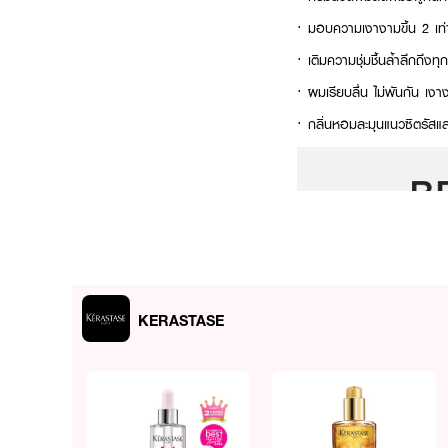
· มอบความเงางามขึ้น 2 เท่
· เติมความชุ่มชื้นล้ำลึกถึงทุ
· ผมเรียบลื่น ไม่พันกัน เ
· กลิ่นหอมละมุนแนวซิตรัสแ
KERASTASE