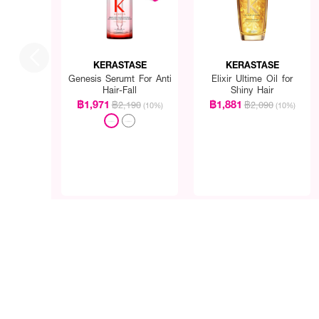
KERASTASE
KERASTASE
Genesis Serumt For Anti
Elixir Ultime Oil for
Hair-Fall
Shiny Hair
฿1,971
฿1,881
฿2,190
฿2,090
(10%)
(10%)