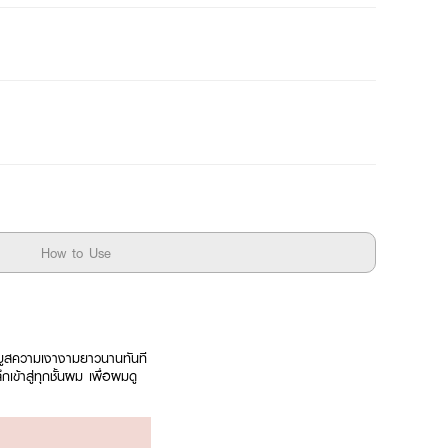
How to Use
่ม บูสความเงางามยาวนานทันที
ข้าสู่ทุกชั้นผม เพื่อผมดู