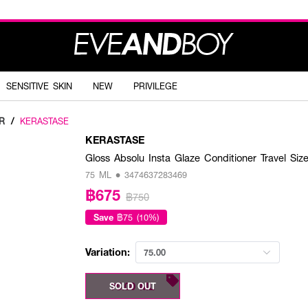
SENSITIVE SKIN
NEW
PRIVILEGE
R
/
KERASTASE
KERASTASE
Gloss Absolu Insta Glaze Conditioner Travel Siz
75 ML • 3474637283469
฿675
฿750
Save
฿75 (10%)
Variation:
75.00
75.00 ML
SOLD OUT