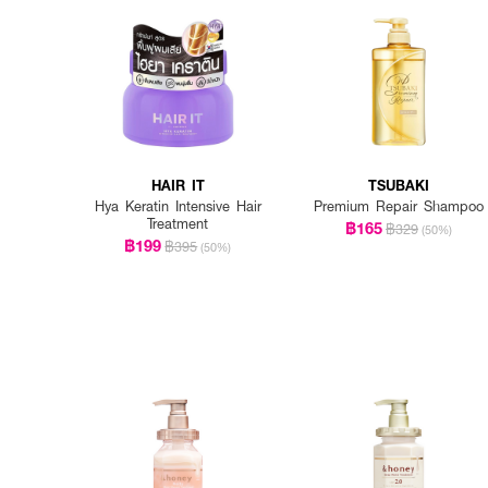
How to Use:
· หลังสระผมและเช็ดผมให้ห
· ชโลมครีมนวดลงบนเส้นผม
· นวดเบาๆ ทิ้งไว้ 3-5 นาที
· ล้างออกด้วยน้ำสะอาด
HAIR IT
TSUBAKI
· ใช้คู่กับแชมพูและเซรั่มในไลน์
Hya Keratin Intensive Hair
Premium Repair Shampoo
Treatment
฿165
฿329
(50%)
฿199
฿395
(50%)