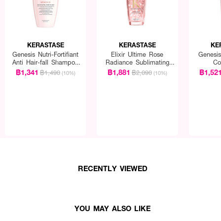
KERASTASE
KERASTASE
KE
Genesis Nutri-Fortifiant
Elixir Ultime Rose
Genesis 
Anti Hair-fall Shampoo
Radiance Sublimating
Co
for Thick Hair
Oil For Colored Hair
฿1,341
฿1,881
฿1,52
฿1,490
฿2,090
(10%)
(10%)
RECENTLY VIEWED
YOU MAY ALSO LIKE