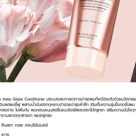
Insta Glaze Conditioner มอบประสบการณ์การบำรุงผมที่เหนือระดับด้วยนวัตก
มลดผมชี้ฟู ผสานน้ำมันดอกกุหลาบป่าช่วยบำรุงล้ำลึก เติมเต็มความชุ่มชื้นทุกชั้นผม ใ
ดทรงง่าย ไม่พันกัน ผมหอมละมุนสดชื่นแบบซิตรัสและดอกไม้หรูหรา เสริมความมั่นใจทุก
งางามสะกดทุกสายตา ผมอยู่ทรง
อินสตา เกลซ คอนดิชันเนอร์
ี 61%