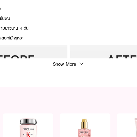
า
กชั้นผม
งางามยาวนาน 4 วัน
ละดอกไม้หรูหรา
Show More