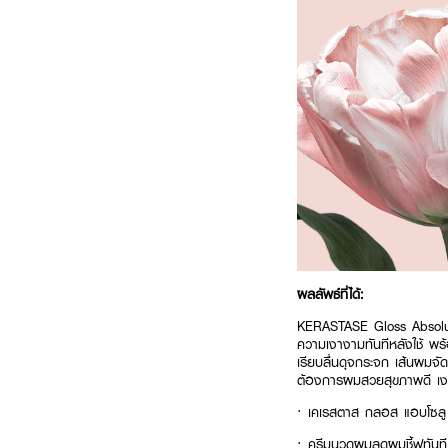
ผลลัพธ์ที่ได้:
KERASTASE Gloss Absolu 
ความเงางามทันทีหลังใช้ พร้อ
เรียบลื่นดุจกระจก เส้นผมจั
ต้องการผมสวยสุขภาพดี เ
· เคเรสตาส กลอส แอบโซลู 
· ครีมนวดผมลดผมชี้ฟูทันท