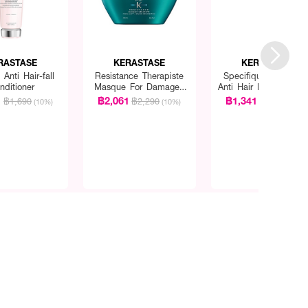
RASTASE
KERASTASE
KERASTASE
Anti Hair-fall
Resistance Therapiste
Specifique Preventio
nditioner
Masque For Damaged
Anti Hair Loss Shamp
Hair
1
฿2,061
฿1,341
฿1,690
฿2,290
฿1,490
(10%)
(10%)
(10%