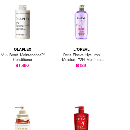
OLAPLEX
L'OREAL
Nº.5 Bond Maintenance™
Paris Elseve Hyaluron
Conditioner
Moisture 72H Moisture
Sealing Conditioner
฿1,490
฿189