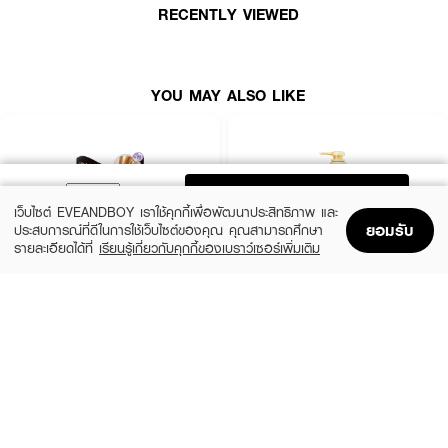
● เพิ่มประสิทธิภาพในการช่วยเติมความชุ่มชื้น
RECENTLY VIEWED
How to Use :
หลังทำความสะอาดเส้นผมด้วยแชมพู บีบคอนดิชันเนอร์ลงบนฝ่ามือ แล้วชโลม
ตลอดความยาวของเส้นผม นวดเส้นผมเล็กน้อย ทิ้งไว้ 2-3 นาที แล้วล้างออก
YOU MAY ALSO LIKE
ด้วยน้ำสะอาด หากเข้าตาให้รีบล้างออกด้วยน้ำสะอาดทันที
ADD TO BAG
เว็บไซต์ EVEANDBOY เราใช้คุกกี้เพื่อพัฒนาประสิทธิภาพ และ
ยอมรับ
ประสบการณ์ที่ดีในการใช้เว็บไซต์ของคุณ คุณสามารถศึกษา
รายละเอียดได้ที่
เรียนรู้เกี่ยวกับคุกกี้ของเบราว์เซอร์เพิ่มเติม
Home
Home
Promotions
Promotions
Shopping Bag
Shopping Bag
Account
Account
HAIR IT
TSUBAKI
Hya Keratin Intensive Hair Treatment
Premium Repair Shampoo
(50%)
(50%)
฿199
฿165
฿395
฿329
size 120 G
size 490 ML