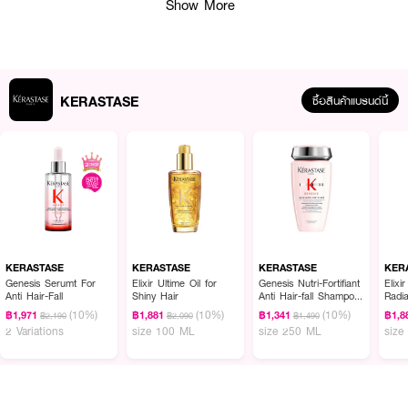
Show More
KERASTASE
ซื้อสินค้าแบรนด์นี้
ผลลัพธ์ที่ได้ :
คอนดิชั่นเนอร์เนื้อครีมเจล มอบความชุ่มชื้นและเปล่งประกายเงางามให้แก่เส้นผม
รวมถึงช่วยให้ผมดูแข็งแรง เพื่อปกป้องเส้นผมจากปัจจัยภายนอก
KERASTASE
KERASTASE
KERASTASE
KER
Genesis Serumt For
Elixir Ultime Oil for
Genesis Nutri-Fortifiant
Elixi
ผ่านการทดสอบภายใต้การดูแลของผู้เชี่ยวชาญ
Anti Hair-Fall
Shiny Hair
Anti Hair-fall Shampoo
Radi
for Thick Hair
Oil F
(10%)
(10%)
(10%)
฿1,971
฿1,881
฿1,341
฿1,8
฿2,190
฿2,090
฿1,490
● คอนดิชันเนอร์ ช่วยเติมความชุ่มชื้นสำหรับเส้นผมแห้ง - 200 มล.
2 Variations
size 100 ML
size 250 ML
size
● ช่วยเติมเต็มสารอาหารที่จำเป็นให้แก่เส้นผม
● ช่วยกักเก็บสารอาหารผมพร้อมเสริมสร้างความแข็งแรง