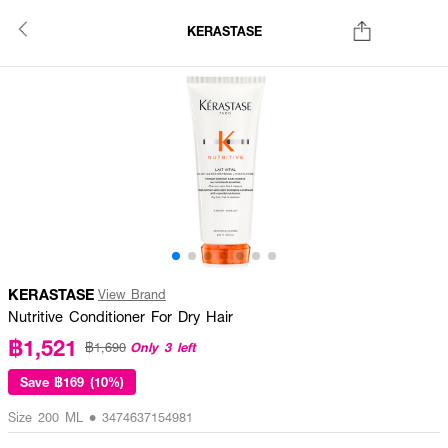
KERASTASE
KERASTASE
View Brand
Nutritive Conditioner For Dry Hair
฿1,521
Only 3 left
฿1,690
Save
฿169 (10%)
Size 200 ML • 3474637154981