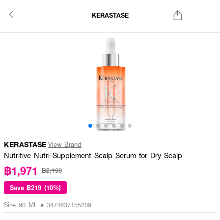
KERASTASE
KERASTASE
View Brand
Nutritive Nutri-Supplement Scalp Serum for Dry Scalp
฿1,971
฿2,190
Save
฿219 (10%)
Size 90 ML • 3474637155209