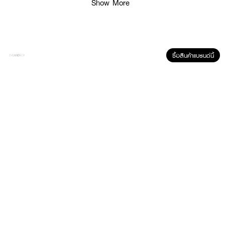
Show More
ซื้อสินค้าแบรนด์นี้
ผลลัพธ์ที่ได้ :
เซรั่มบำรุงหนังศีรษะ เหมาะสำหรับหนังศีรษะแห้ง ด้วยส่วนผสมอันทรงพลัง เพื่อให้
หนังศีรษะดูชุ่มชื้น แลดูแข็งแรงสุขภาพดี ผ่านการทดสอบภายใต้การควบคุมของผู้
เชี่ยวชาญด้านผิวพรรณ
● เซรั่มบำรุงหนังศีรษะ เหมาะสำหรับหนังศีรษะแห้ง - 90 มล.
● เติมเต็มสารอาหารที่จำเป็นให้แก่เส้นผม
● กักเก็บสารอาหารผมพร้อมเสริมสร้างความแข็งแรง เพื่อผมสุขภาพดี
● เพิ่มประสิทธิภาพในการช่วยเติมความชุ่มชื้น