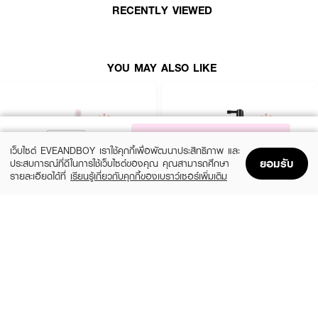
RECENTLY VIEWED
How to Use :
บีบเซรั่มลงบนหนังศีรษะที่แห้งหรือหมาด ใช้ปริมาณ 2-4 โดสต่อ 1 ครั้ง(บีบให้หมด
ตามปริมาณจากขีดที่กำหนด = 1 โดส) จากนั้นนวดเล็กน้อย ทิ้งไว้โดยไม่ต้องล้าง
ออก
YOU MAY ALSO LIKE
NOTIFY ME
เว็บไซต์ EVEANDBOY เราใช้คุกกี้เพื่อพัฒนาประสิทธิภาพ และ
ยอมรับ
ประสบการณ์ที่ดีในการใช้เว็บไซต์ของคุณ คุณสามารถศึกษา
รายละเอียดได้ที่
เรียนรู้เกี่ยวกับคุกกี้ของเบราว์เซอร์เพิ่มเติม
Home
Home
Promotions
Promotions
Shopping Bag
Shopping Bag
Account
Account
KERASTASE
L'OREAL PROFESSIONNEL
Genesis Serumt For Anti Hair-Fall
Serioxyl Advanced Densifying Serum for
Thinning Hair
(10%)
฿1,971
฿2,190
(20%)
฿1,344
฿1,680
2 Variations
size 90 ML