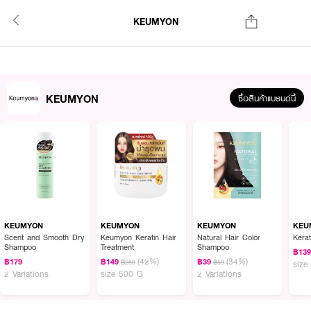
KEUMYON
KEUMYON
ซื้อสินค้าแบรนด์นี้
KEUMYON
KEUMYON
KEUMYON
KEU
Scent and Smooth Dry
Keumyon Keratin Hair
Natural Hair Color
Kerat
Shampoo
Treatment
Shampoo
฿13
(42%)
(34%)
฿179
฿149
฿39
฿259
฿59
size
2 Variations
size 500 G
2 Variations