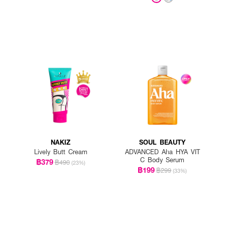
NAKIZ
SOUL BEAUTY
Lively Butt Cream
ADVANCED Aha HYA VIT
C Body Serum
฿379
฿490
(23%)
฿199
฿299
(33%)