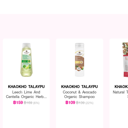
KHAOKHO TALAYPU
KHAOKHO TALAYPU
KHAOK
Leech Lime And
Coconut & Avocado
Natural 
Centella Organic Herbal
Organic Shampoo
Shampoo
฿159
฿109
฿169
฿139
(6%)
(22%)