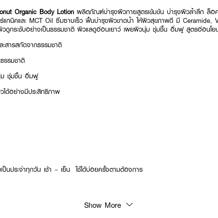
ut Organic Body Lotion
ผลิตภัณฑ์บำรุงผิวกายสูตรเข้มข้น บำรุงผิวล้ำลึก ล็อค
อร์แกนิคและ MCT Oil ซึมซาบเร็ว ฟื้นบำรุงผิวขาดน้ำ ให้ผิวสุขภาพดี มี Ceramide, 
ผิวดูกระชับอย่างเป็นธรรมชาติ ผิวแลดูอ่อนเยาว์ เผยผิวนุ่ม ชุ่มชื้น อิ่มฟู สูตรอ่อนโย
และสารสกัดจากธรรมชาติ
็นธรรมชาติ
ม ชุ่มชื้น อิ่มฟู
วได้อย่างมีประสิทธิภาพ
ป็นประจำทุกวัน เช้า – เย็น ใช้ได้บ่อยครั้งตามต้องการ
Show More