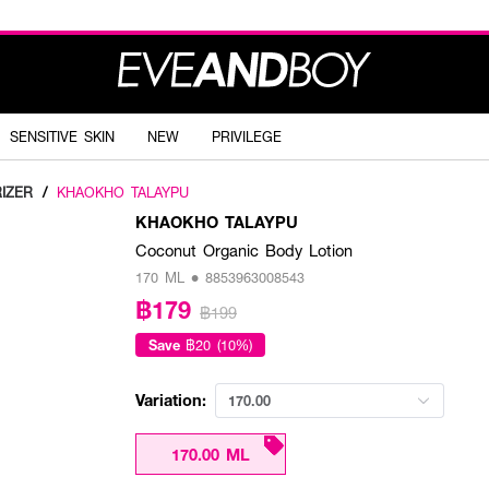
SENSITIVE SKIN
NEW
PRIVILEGE
IZER
/
KHAOKHO TALAYPU
KHAOKHO TALAYPU
Coconut Organic Body Lotion
170 ML • 8853963008543
฿179
฿199
Save
฿20 (10%)
Variation:
170.00
170.00 ML