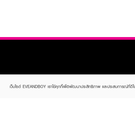
ABOUT EVEANDBOY
CUS
เว็บไซต์ EVEANDBOY เราใช้คุกกี้เพื่อพัฒนาประสิทธิภาพ และประสบการณ์ที่ดี
Brand story
Online
Privacy Policy
Find a
Terms and Conditions
Contac
Sell on EVEANDBOY
Whistleblowing