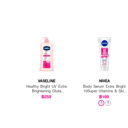
VASELINE
NIVEA
Healthy Bright UV Extra
Body Serum Extra Bright
Brightening Gluta
10Super Vitamins & Skin
Ceramide Lotion
Foods Glow Perfection
฿259
฿169