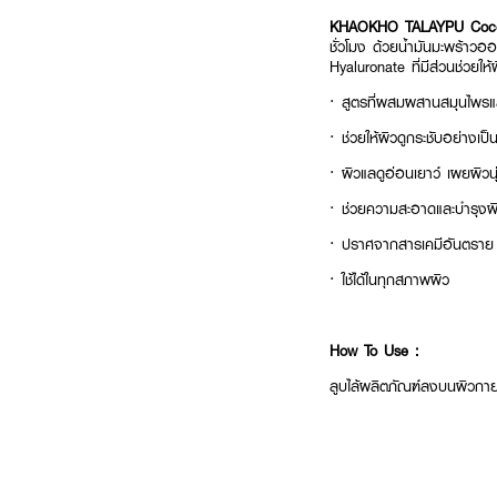
KHAOKHO TALAYPU Cocon
ชั่วโมง ด้วยน้ำมันมะพร้าวอ
Hyaluronate ที่มีส่วนช่วยให้
· สูตรที่ผสมผสานสมุนไพร
· ช่วยให้ผิวดูกระชับอย่างเป
· ผิวแลดูอ่อนเยาว์ เผยผิวนุ่
· ช่วยความสะอาดและบำรุงผิ
· ปราศจากสารเคมีอันตราย
· ใช้ได้ในทุกสภาพผิว
How To Use :
ลูบไล้ผลิตภัณฑ์ลงบนผิวกายเ