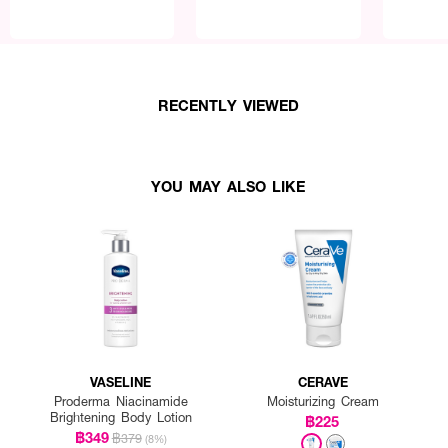
RECENTLY VIEWED
YOU MAY ALSO LIKE
VASELINE
CERAVE
Proderma Niacinamide
Moisturizing Cream
Brightening Body Lotion
฿225
฿349
฿379
(8%)