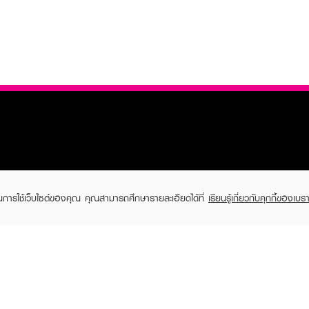
TOMER CARE
EVEANDBOY MEMBER
ในการใช้เว็บไซต์ของคุณ คุณสามารถศึกษารายละเอียดได้ที่
เรียนรู้เกี่ยวกับคุกกี้ของเบรา
 Shopping
Member registration
 store
t us