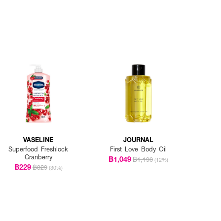
VASELINE
JOURNAL
Superfood Freshlock
First Love Body Oil
Cranberry
฿1,049
฿1,190
(12%)
฿229
฿329
(30%)