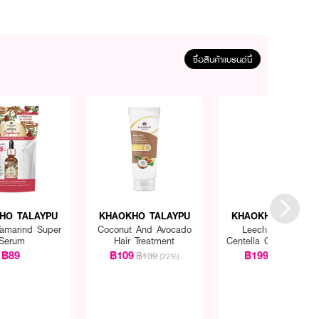
ซื้อสินค้าแบรนด์นี้
HO TALAYPU
KHAOKHO TALAYPU
KHAOKHO TALAYP
Tamarind Super
Coconut And Avocado
Leech Lime And
Serum
Hair Treatment
Centella Organic Herb
Shampoo
฿89
฿109
฿199
฿139
฿209
(22%)
(5%)