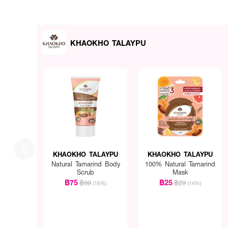
KHAOKHO TALAYPU
KHAOKHO TALAYPU
KHAOKHO TALAYPU
Natural Tamarind Body
100% Natural Tamarind
Scrub
Mask
฿75
฿25
฿89
฿29
(16%)
(14%)