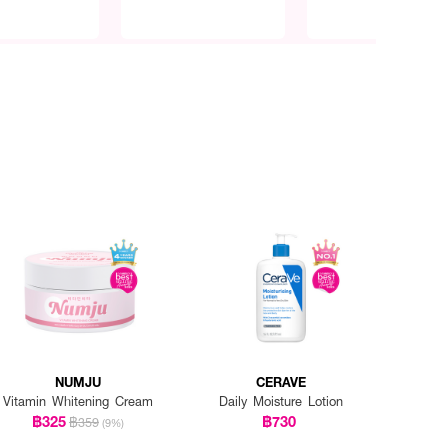
NUMJU
CERAVE
Vitamin Whitening Cream
Daily Moisture Lotion
฿325
฿730
฿359
(9%)