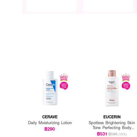
CERAVE
EUCERIN
Daily Moisturizing Lotion
Spotless Brightening Skin
Tone Perfecting Body
฿290
Lotion
฿531
฿590
(10%)