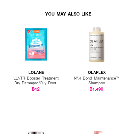
YOU MAY ALSO LIKE
LOLANE
OLAPLEX
LLNTR Booster Treatment
Nº.4 Bond Maintenance™
Dry Damaged/Oily Roots
Shampoo
25g P12
฿12
฿1,490