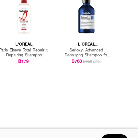
L'OREAL
L'OREAL
PROFESSIONNEL
Paris Elseve Total Repair 5
Serioxyl Advanced
Repairing Shampoo
Densitying Shampoo for
Thinning Hair
฿179
฿760
฿950
(20%)