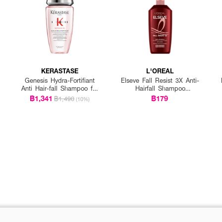
KERASTASE
L'OREAL
Genesis Hydra-Fortifiant
Elseve Fall Resist 3X Anti-
Anti Hair-fall Shampoo for
Hairfall Shampoo
Fine Hair
Scalp+Hair
฿1,341
฿179
฿1,490
(10%)