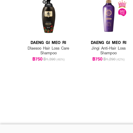
DAENG GI MEO RI
DAENG GI MEO RI
Dlaesoo Hair Loss Care
Jingi Anti-Hair Loss
Shampoo
Shampoo
฿750
฿750
฿1,390
฿1,290
(46%)
(42%)