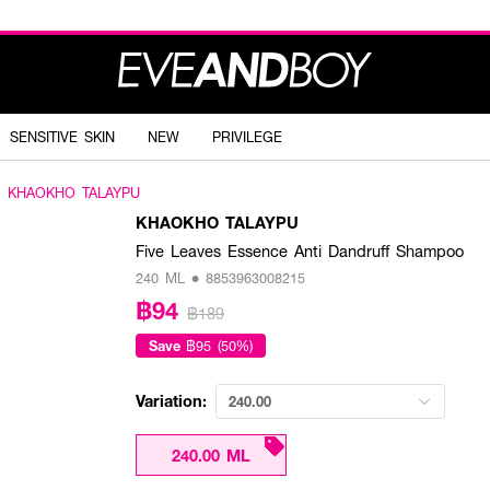
SENSITIVE SKIN
NEW
PRIVILEGE
KHAOKHO TALAYPU
KHAOKHO TALAYPU
Five Leaves Essence Anti Dandruff Shampoo
240 ML • 8853963008215
฿94
฿189
Save
฿95 (50%)
Variation:
240.00
240.00 ML