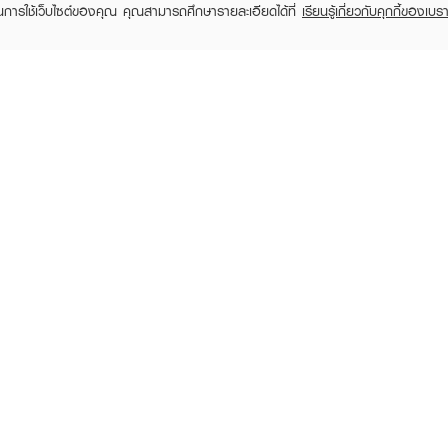
ในการใช้เว็บไซต์ของคุณ คุณสามารถศึกษารายละเอียดได้ที่
เรียนรู้เกี่ยวกับคุกกี้ของเบรา
TOMER CARE
EVEANDBOY MEMBER
 Shopping
Member registration
 store
t us