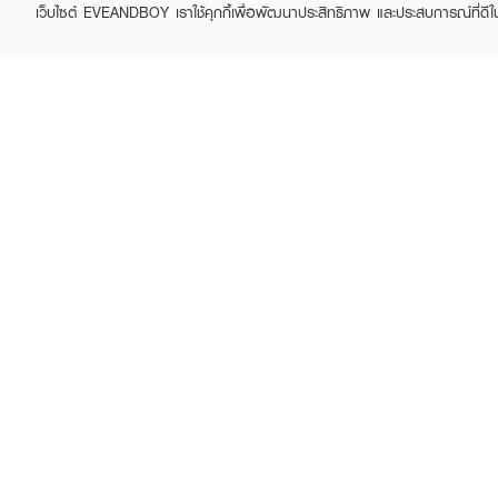
เว็บไซต์ EVEANDBOY เราใช้คุกกี้เพื่อพัฒนาประสิทธิภาพ และประสบการณ์ที่ดี
ABOUT EVEANDBOY
CUS
Brand story
Online
Privacy Policy
Find a
Terms and Conditions
Contac
Sell on EVEANDBOY
Whistleblowing