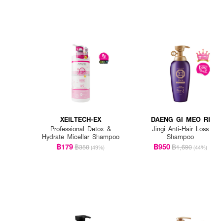
XEILTECH-EX
DAENG GI MEO RI
Professional Detox &
Jingi Anti-Hair Loss
Hydrate Micellar Shampoo
Shampoo
฿179
฿950
฿350
฿1,690
(49%)
(44%)