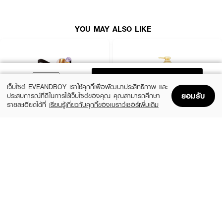
YOU MAY ALSO LIKE
ADD TO BAG
เว็บไซต์ EVEANDBOY เราใช้คุกกี้เพื่อพัฒนาประสิทธิภาพ และ
ยอมรับ
ประสบการณ์ที่ดีในการใช้เว็บไซต์ของคุณ คุณสามารถศึกษา
รายละเอียดได้ที่
เรียนรู้เกี่ยวกับคุกกี้ของเบราว์เซอร์เพิ่มเติม
Home
Home
Promotions
Promotions
Shopping Bag
Shopping Bag
Account
Account
HAIR IT
TSUBAKI
Hya Keratin Intensive Hair Treatment
Premium Repair Shampoo
(50%)
(50%)
฿199
฿165
฿395
฿329
size 120 G
size 490 ML