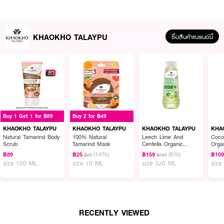
· เส้นผมสุขภาพดี หนังศีรษะมีสมดุลอยู่เสมอ
· ปราศจากสารเคมีอันตราย 12 ชนิด และปราศจาก Silicone
KHAOKHO TALAYPU
ซื้อสินค้าแบรนด์นี้
How To Use :
ชโลมผลิตภัณฑ์ลงบนผมเปียก นวดเบาๆ ให้เกิดฟองแล้วล้างออกด้วยน้ำสะอาด
Buy 1 Get 1 for ฿89
Buy 2 for ฿49
KHAOKHO TALAYPU
KHAOKHO TALAYPU
KHAOKHO TALAYPU
KHA
Natural Tamarind Body
100% Natural
Leech Lime And
Coco
Scrub
Tamarind Mask
Centella Organic
Orga
Herbal Shampoo
(14%)
(6%)
฿89
฿25
฿159
฿10
฿29
฿169
size 100 ML
size 10 ML
size 320 ML
size
RECENTLY VIEWED