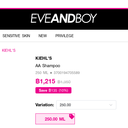
SENSITIVE SKIN
NEW
PRIVILEGE
KIEHL'S
KIEHL'S
AA Shampoo
250 ML • 3700194705589
฿1,215
฿1,350
Save
฿135 (10%)
Variation:
250.00
250.00 ML