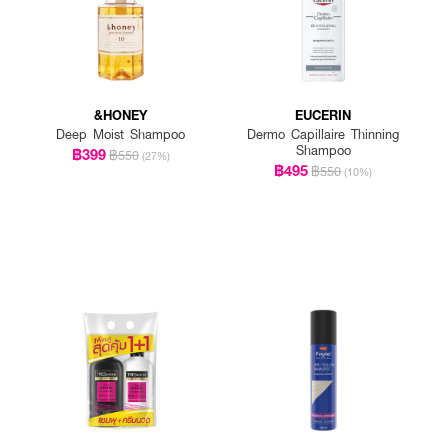
&HONEY
EUCERIN
Deep Moist Shampoo
Dermo Capillaire Thinning
Shampoo
฿399
฿550
(27%)
฿495
฿550
(10%)