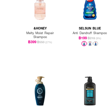
&HONEY
SELSUN BLUE
Melty Moist Repair
Anti Dandruff Shampoo
Shampoo
฿199
฿219
(9%)
฿399
฿550
(27%)