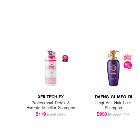
XEILTECH-EX
DAENG GI MEO RI
Professional Detox &
Jingi Anti-Hair Loss
Hydrate Micellar Shampoo
Shampoo
฿179
฿950
฿350
฿1,690
(49%)
(44%)