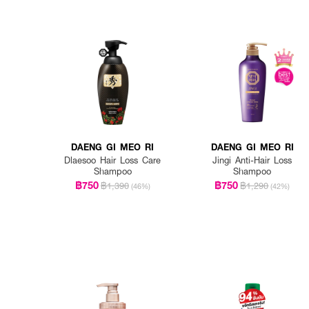
DAENG GI MEO RI
DAENG GI MEO RI
Dlaesoo Hair Loss Care
Jingi Anti-Hair Loss
Shampoo
Shampoo
฿750
฿750
฿1,390
฿1,290
(46%)
(42%)