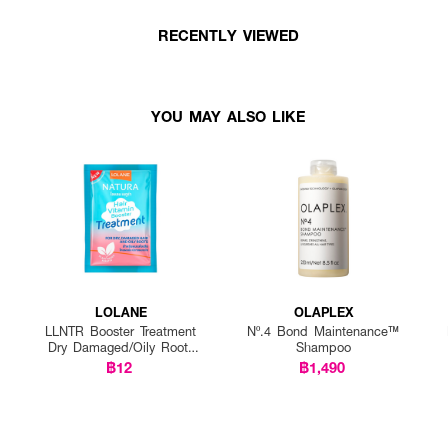
RECENTLY VIEWED
YOU MAY ALSO LIKE
LOLANE
OLAPLEX
LLNTR Booster Treatment
Nº.4 Bond Maintenance™
Dry Damaged/Oily Roots
Shampoo
25g P12
฿12
฿1,490