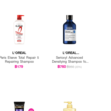
L'OREAL
L'OREAL
PROFESSIONNEL
Paris Elseve Total Repair 5
Serioxyl Advanced
Repairing Shampoo
Densitying Shampoo for
Thinning Hair
฿179
฿760
฿950
(20%)