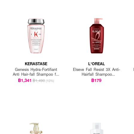
KERASTASE
L'OREAL
Genesis Hydra-Fortifiant
Elseve Fall Resist 3X Anti-
Anti Hair-fall Shampoo for
Hairfall Shampoo
Fine Hair
Scalp+Hair
฿1,341
฿179
฿1,490
(10%)