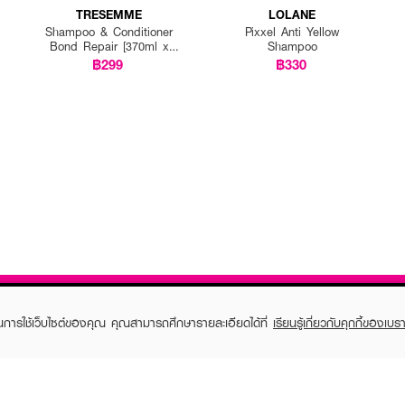
TRESEMME
LOLANE
Shampoo & Conditioner
Pixxel Anti Yellow
Bond Repair [370ml x
Shampoo
2pcs]
฿299
฿330
ในการใช้เว็บไซต์ของคุณ คุณสามารถศึกษารายละเอียดได้ที่
เรียนรู้เกี่ยวกับคุกกี้ของเบรา
TOMER CARE
EVEANDBOY MEMBER