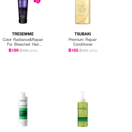
TRESEMME
TSUBAKI
Color Radiance&Repair
Premium Repair
For Bleached Hair
Conditioner
Shampoo
฿199
฿165
฿329
฿329
(40%)
(50%)