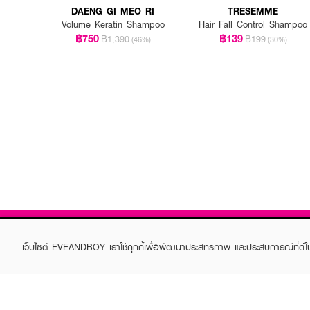
DAENG GI MEO RI
TRESEMME
Volume Keratin Shampoo
Hair Fall Control Shampoo
฿750
฿139
฿1,390
฿199
(46%)
(30%)
เว็บไซต์ EVEANDBOY เราใช้คุกกี้เพื่อพัฒนาประสิทธิภาพ และประสบการณ์ที่ดี
ABOUT EVEANDBOY
CUS