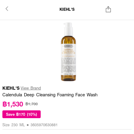
KIEHL'S
KIEHL'S
View Brand
Calendula Deep Cleansing Foaming Face Wash
฿1,530
฿1,700
Save
฿170 (10%)
Size 230 ML • 3605970630881