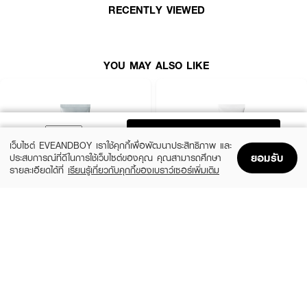
●
ช่วยปลอบประโลม คืนความสดชื่น ความมีชีวิตชีวาสู่ผิวหน้า
RECENTLY VIEWED
●
เสริมเกราะป้องกันผิวให้ปราการคุ้มกันผิวได้รับการปกป้องแข็งแรง
● ไม่ทำให้ผิวสูญเสียความชุ่มชื้น
YOU MAY ALSO LIKE
● ใช้ได้แม้ผิวแพ้ง่าย
● ขนาด 230 ml.
ADD TO BAG
เว็บไซต์ EVEANDBOY เราใช้คุกกี้เพื่อพัฒนาประสิทธิภาพ และ
ยอมรับ
ประสบการณ์ที่ดีในการใช้เว็บไซต์ของคุณ คุณสามารถศึกษา
รายละเอียดได้ที่
เรียนรู้เกี่ยวกับคุกกี้ของเบราว์เซอร์เพิ่มเติม
Home
Home
Promotions
Promotions
Shopping Bag
Shopping Bag
Account
Account
MEDIHEAL
CLEARNOSE
Derma Cream Pack Cleanser Rose
Acne Care Solution Cleanser
PDRN [Pore Firming]
(46%)
฿139
฿259
(45%)
฿549
฿999
size 150 G
size 243 G