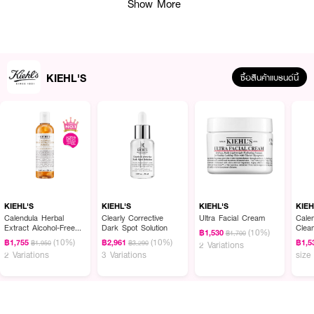
Show More
KIEHL'S
ซื้อสินค้าแบรนด์นี้
ผลลัพธ์ที่ได้ :
เผยความไบร์ทของผิวได้อย่างมั่นใจกับ KIEHL'S Calendula Deep Cleansing
Foaming Face Wash
โฟมล้างหน้าสูตรอ่อนโยนต่อผิว อุดมด้วยสารสกัดจาก
ดอกคาเลนดูลา ช่วยทำความสะอาดผิวได้อย่างหมดจด พร้อมเสริมเกราะป้องกัน
KIEHL'S
KIEHL'S
KIEHL'S
KIEH
ผิวให้ได้รับการปกป้องแข็งแรง เหมาะสำหรับผิวธรรมดาถึงผิวมัน
Calendula Herbal
Clearly Corrective
Ultra Facial Cream
Cale
Extract Alcohol-Free
Dark Spot Solution
Clea
(10%)
฿1,530
฿1,700
Toner
Face
●
โฟมล้างหน้าสูตรอ่อนโยนต่อผิว
(10%)
(10%)
฿1,755
฿2,961
฿1,5
฿1,950
฿3,290
2 Variations
2 Variations
3 Variations
size
● อัดแน่นไปด้วยสารสกัดเพื่อผิวสุขภาพดีจากกลีบดอก Calendula จึงเป็นรูทีนที่
เหมาะแก่การปรับสมดุลผิวมากที่สุด
● ช่วยขจัดสิ่งสกปรก ฝุ่นละออง และน้ำมันหล่อเลี้ยงผิวส่วนเกินอย่างอ่อนโยน