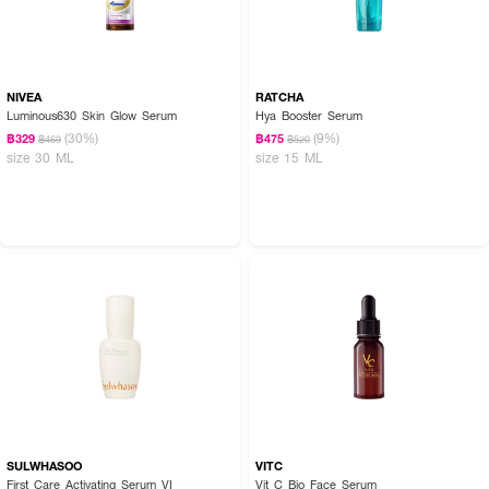
NIVEA
RATCHA
Luminous630 Skin Glow Serum
Hya Booster Serum
(30%)
(9%)
฿329
฿475
฿469
฿520
size 30 ML
size 15 ML
SULWHASOO
VITC
First Care Activating Serum VI
Vit C Bio Face Serum