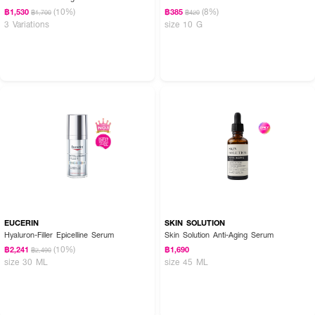
(10%)
(8%)
฿1,530
฿385
฿1,700
฿420
3 Variations
size 10 G
EUCERIN
SKIN SOLUTION
Hyaluron-Filler Epicelline Serum
Skin Solution Anti-Aging Serum
(10%)
฿2,241
฿1,690
฿2,490
size 30 ML
size 45 ML