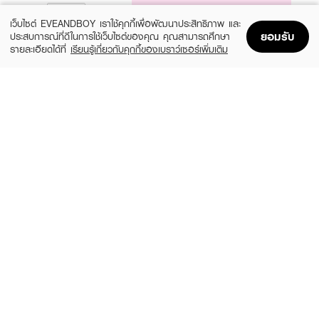
NOTIFY ME
เว็บไซต์ EVEANDBOY เราใช้คุกกี้เพื่อพัฒนาประสิทธิภาพ และ
ยอมรับ
ประสบการณ์ที่ดีในการใช้เว็บไซต์ของคุณ คุณสามารถศึกษา
รายละเอียดได้ที่
เรียนรู้เกี่ยวกับคุกกี้ของเบราว์เซอร์เพิ่มเติม
Home
Home
Promotions
Promotions
Shopping Bag
Shopping Bag
Account
Account
SKIN1004
DR.PONG
Madagascar Centella Hyalu-Cica Water-
28D Whitening Drone Serum
Fit Sun Serum Spf50+ Pa+++
(25%)
฿299
฿399
(42%)
฿519
฿890
-
size 50 ML
GRAVICH
ESTEE LAUDER