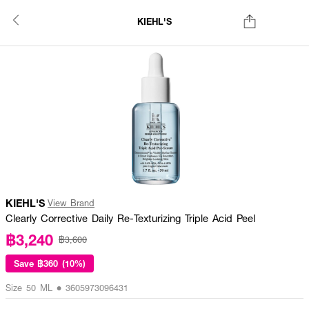
KIEHL'S
KIEHL'S
View Brand
Clearly Corrective Daily Re-Texturizing Triple Acid Peel
฿3,240
฿3,600
Save
฿360 (10%)
Size 50 ML • 3605973096431