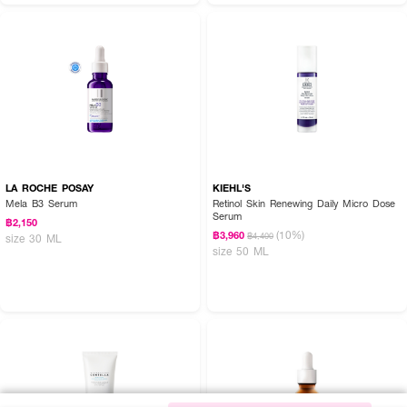
LA ROCHE POSAY
KIEHL'S
Mela B3 Serum
Retinol Skin Renewing Daily Micro Dose
Serum
฿2,150
(10%)
฿3,960
฿4,400
size 30 ML
size 50 ML