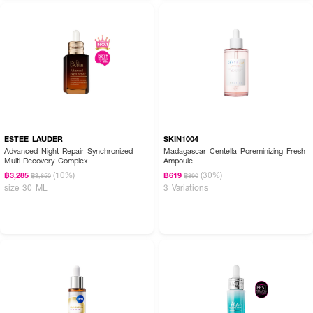
ESTEE LAUDER
SKIN1004
Advanced Night Repair Synchronized
Madagascar Centella Poreminizing Fresh
Multi-Recovery Complex
Ampoule
(10%)
(30%)
฿3,285
฿619
฿3,650
฿890
size 30 ML
3 Variations