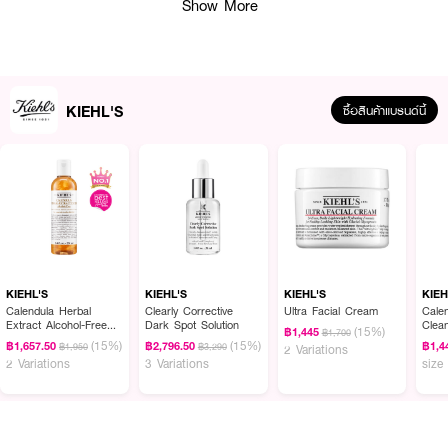
Show More
ยาวนาน 24 ชั่วโมง
· เนื้อครีมที่เบาและซึมซาบไวสามารถใช้ได้ทุกวัน
· ทำให้ผิวเนียน นุ่ม แลดูสุขภาพดี
· ช่วยเติมเต็มความชุ่มชื้นอย่างต่อเนื่องตลอดวัน
KIEHL'S
ซื้อสินค้าแบรนด์นี้
· ใช้ได้ทั้งผิวธรรมดา ผิวแห้ง ผิวมัน และผิวบอบบาง
How to Use :
ใช้หลังทำความสะอาดผิวหน้า ทาครีมลงบนผิวหน้าในปริมาณเล็กน้อยนวดเบา ๆ ให้
ซึมซาบเข้าสู่ผิว
KIEHL'S
KIEHL'S
KIEHL'S
KIEH
Calendula Herbal
Clearly Corrective
Ultra Facial Cream
Cale
Extract Alcohol-Free
Dark Spot Solution
Clea
(15%)
฿1,445
฿1,700
Toner
Face
(15%)
(15%)
฿1,657.50
฿2,796.50
฿1,4
฿1,950
฿3,290
2 Variations
2 Variations
3 Variations
size