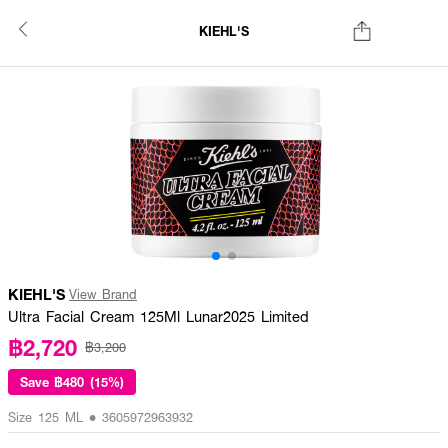
KIEHL'S
KIEHL'S
View Brand
Ultra Facial Cream 125Ml Lunar2025 Limited
฿2,720
฿3,200
Save
฿480 (15%)
Size 125 ML • 3605972963932