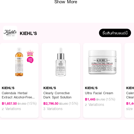
Show More
KIEHL'S
ซื้อสินค้าแบรนด์นี้
ผลลัพธ์ที่ได้ :
บอกลาปัญหาผิวแห้งกร้านไปได้เลย ด้วย KIEHL'S Ultra Facial Cream ช่วยกัก
เก็บความชุ่มชื้นบนผิวไว้ได้มากถึง 24 ชั่วโมง เรียกได้ว่าเป็น “สุดยอดครีมเสริม
ความชุ่มชื้นผิว” สูตรนี้มอบการบำรุงที่ผิวแห้งต้องการตลอดทั้งวันโดยดูดซับความ
ชุ่มชื้นจากอากาศเพื่อความชุ่มชื้นของผิวที่ได้สมดุลและความสบายผิวอย่างต่อเนื่อง
KIEHL'S
KIEHL'S
KIEHL'S
KIEH
· KIEHL'S Ultra Facial Cream 50Ml Holiday24 Limited
Calendula Herbal
Clearly Corrective
Ultra Facial Cream
Cale
Extract Alcohol-Free
Dark Spot Solution
Clea
(15%)
฿1,445
฿1,700
· คีลส์ อัลตร้า เฟเชียล ครีม ฮอลิเดย์ 2024
Toner
Face
(15%)
(15%)
฿1,657.50
฿2,796.50
฿1,4
฿1,950
฿3,290
2 Variations
2 Variations
3 Variations
size
· มอยส์เจอร์ไรเซอร์ สำหรับผิวธรรมดาถึงผิวแห้ง
· ช่วยลดการสูญเสียความชุ่มชื้นของผิว
· ช่วยเติมเต็มความชุ่มชื้นอย่างต่อเนื่องตลอดวัน ทำให้ผิวเนียน นุ่ม แลดูสุขภาพดี