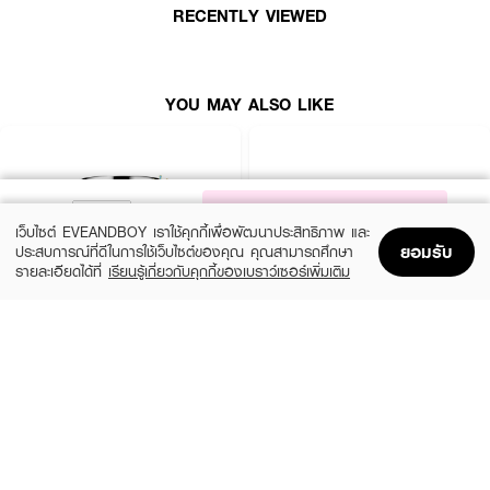
RECENTLY VIEWED
· เนื้อครีม เบาและซึมซาบไวสามารถใช้ได้ทุกวัน
How to Use :
YOU MAY ALSO LIKE
ทาครีมบนผิวหน้าที่ทำความสะอาดแล้ว เพื่อเสริมความชุ่มชื้นให้กับผิว เช้า-กลางคืน
NOTIFY ME
เว็บไซต์ EVEANDBOY เราใช้คุกกี้เพื่อพัฒนาประสิทธิภาพ และ
ยอมรับ
ประสบการณ์ที่ดีในการใช้เว็บไซต์ของคุณ คุณสามารถศึกษา
รายละเอียดได้ที่
เรียนรู้เกี่ยวกับคุกกี้ของเบราว์เซอร์เพิ่มเติม
Home
Home
Promotions
Promotions
Shopping Bag
Shopping Bag
Account
Account
CLINIQUE
SKINTIFIC
Moisture Surge Extended Replenishing
5X Ceramide Barrier Moisture Gel
Hydrator
(50%)
฿339
฿679
(10%)
฿1,791
฿1,990
4 Variations
size 50 ML