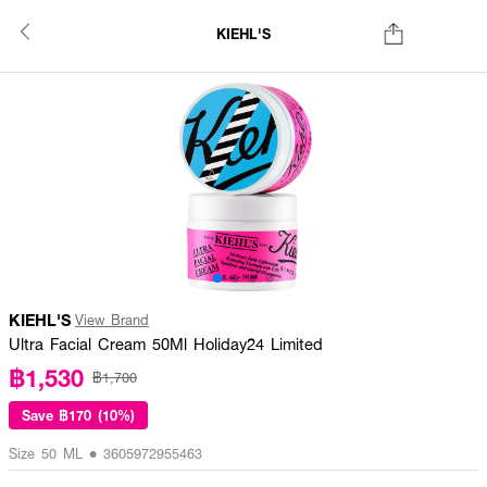
KIEHL'S
KIEHL'S
View Brand
Ultra Facial Cream 50Ml Holiday24 Limited
฿1,530
฿1,700
Save
฿170 (10%)
Size 50 ML • 3605972955463