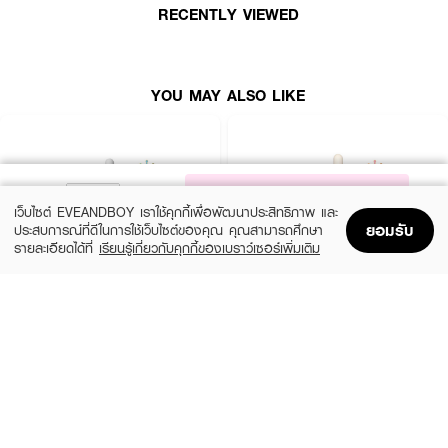
RECENTLY VIEWED
• มอบผิวดูกระจ่างใส แลสุขภาพดีกว่าที่เคย
• ขนาด 30 ml.
YOU MAY ALSO LIKE
NOTIFY ME
เว็บไซต์ EVEANDBOY เราใช้คุกกี้เพื่อพัฒนาประสิทธิภาพ และ
ยอมรับ
ประสบการณ์ที่ดีในการใช้เว็บไซต์ของคุณ คุณสามารถศึกษา
รายละเอียดได้ที่
เรียนรู้เกี่ยวกับคุกกี้ของเบราว์เซอร์เพิ่มเติม
Home
Home
Promotions
Promotions
Shopping Bag
Shopping Bag
Account
Account
SKIN1004
ESTEE LAUDER
Madagascar Centella Ampoule
Advanced Night Repair Synchronized
Multi-Recovery Complex
(42%)
฿459
฿790
(10%)
฿4,590
฿5,100
2 Variations
size 50 ML