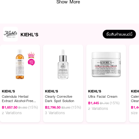
Show More
KIEHL'S
ซื้อสินค้าแบรนด์นี้
ผลลัพธ์ที่ได้ :
เซรั่มใหม่ล่าสุดเพื่อให้ Gen Z แก้ปัญหาผิวอย่างตรงจุด ด้วย
KIEHL'S Ultra
Pure High-Potency Serum 9.8% Glycolic Acid
เซรั่มเพียวเรด ช่วยปรับผิวให้
KIEHL'S
KIEHL'S
KIEHL'S
KIEH
ดูเรียบเนียน และมีผิวดูโกลว์ขึ้น สูตรนี้มีกรดไกลโคลิคเป็นตัวเอกที่ช่วยผลัดเซลล์ผิว
Calendula Herbal
Clearly Corrective
Ultra Facial Cream
Cale
Extract Alcohol-Free
Dark Spot Solution
Clea
ที่เสื่อมสภาพแล้วอย่างมีประสิทธิภาพ ช่วยเผยผิวดูใหม่ที่ดูสว่างกระจ่างใส และ
(15%)
฿1,445
฿1,700
Toner
Face
(15%)
(15%)
สม่ำเสมอยิ่งขึ้น
฿1,657.50
฿2,796.50
฿1,4
฿1,950
฿3,290
2 Variations
2 Variations
3 Variations
size
•
เซรั่มเพียวเรด ช่วยปรับผิวให้ดูเรียบเนียน และมีผิวดูโกลว์ สุขภาพดี
• ส่วนผสมที่โดดเด่นและมีประสิทธิภาพของสูตรนี้คือ Glycolic Acid 9.8%
•
ที่ช่วยผลัดเซลล์ผิวที่เสื่อมสภาพแล้วอย่างมีประสิทธิภาพ