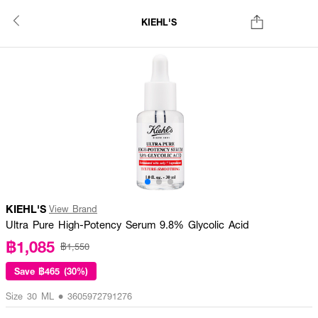
KIEHL'S
KIEHL'S
View Brand
Ultra Pure High-Potency Serum 9.8% Glycolic Acid
฿1,085
฿1,550
Save
฿465 (30%)
Size 30 ML • 3605972791276