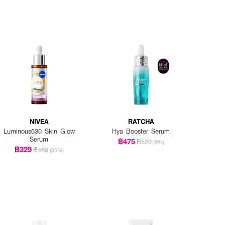
NIVEA
RATCHA
Luminous630 Skin Glow
Hya Booster Serum
Serum
฿475
฿520
(9%)
฿329
฿469
(30%)