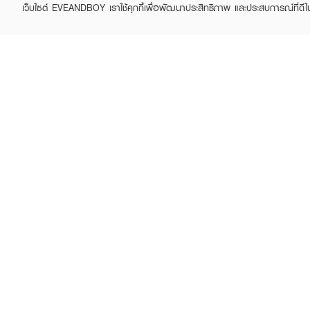
เว็บไซต์ EVEANDBOY เราใช้คุกกี้เพื่อพัฒนาประสิทธิภาพ และประสบการณ์ที่ดี
ABOUT EVEANDBOY
CUS
Brand story
Online
Privacy Policy
Find a
Terms and Conditions
Contac
Sell on EVEANDBOY
Whistleblowing