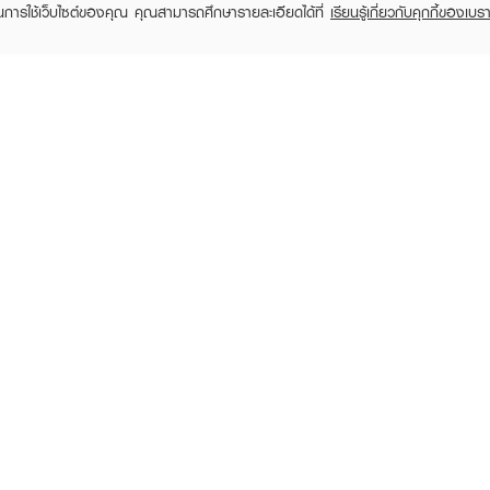
ในการใช้เว็บไซต์ของคุณ คุณสามารถศึกษารายละเอียดได้ที่
เรียนรู้เกี่ยวกับคุกกี้ของเบรา
TOMER CARE
EVEANDBOY MEMBER
 Shopping
Member registration
 store
t us