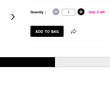
Quantity :
Only 2 left
ADD TO BAG