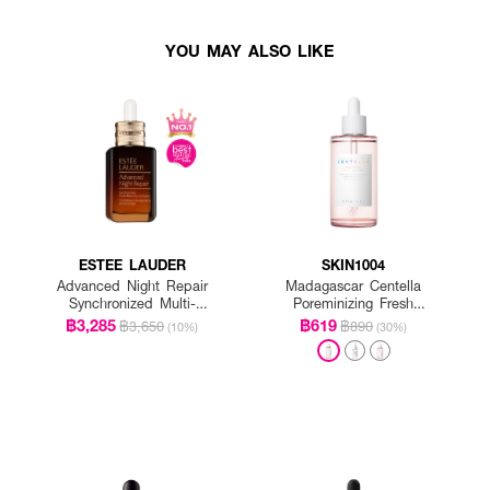
YOU MAY ALSO LIKE
ESTEE LAUDER
SKIN1004
Advanced Night Repair
Madagascar Centella
Synchronized Multi-
Poreminizing Fresh
Recovery Complex
Ampoule
฿3,285
฿619
฿3,650
฿890
(10%)
(30%)