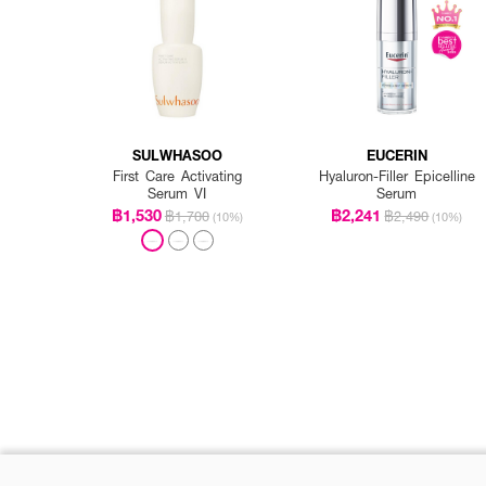
SULWHASOO
EUCERIN
First Care Activating
Hyaluron-Filler Epicelline
Serum VI
Serum
฿1,530
฿2,241
฿1,700
฿2,490
(10%)
(10%)