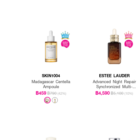
SKIN1004
ESTEE LAUDER
Madagascar Centella
Advanced Night Repair
Ampoule
Synchronized Multi-
Recovery Complex
฿459
฿4,590
฿790
฿5,100
(42%)
(10%)