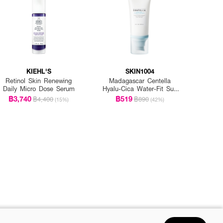
KIEHL'S
SKIN1004
Retinol Skin Renewing
Madagascar Centella
Daily Micro Dose Serum
Hyalu-Cica Water-Fit Sun
Serum Spf50+ Pa+++
฿3,740
฿519
฿4,400
฿890
(15%)
(42%)