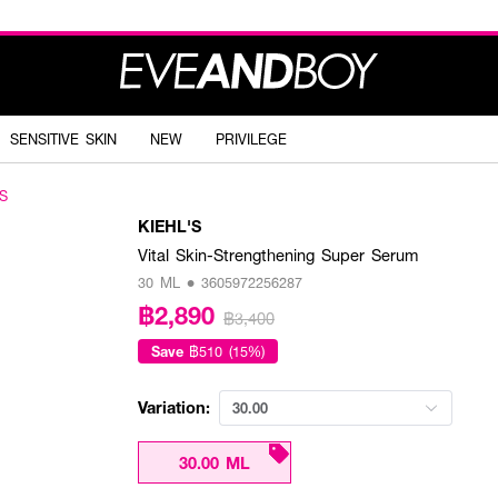
SENSITIVE SKIN
NEW
PRIVILEGE
'S
KIEHL'S
Vital Skin-Strengthening Super Serum
30 ML • 3605972256287
฿2,890
฿3,400
Save
฿510 (15%)
Variation:
30.00
30.00 ML