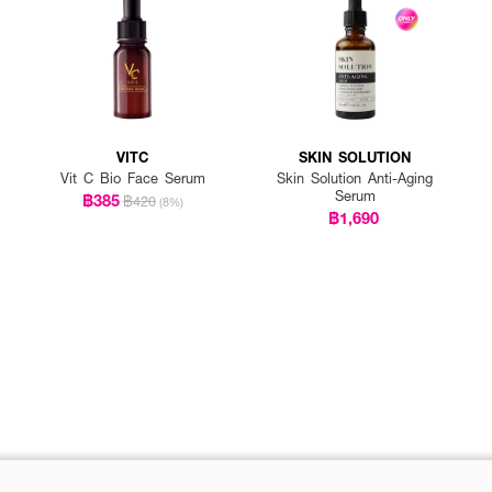
VITC
SKIN SOLUTION
Vit C Bio Face Serum
Skin Solution Anti-Aging
Serum
฿385
฿420
(8%)
฿1,690