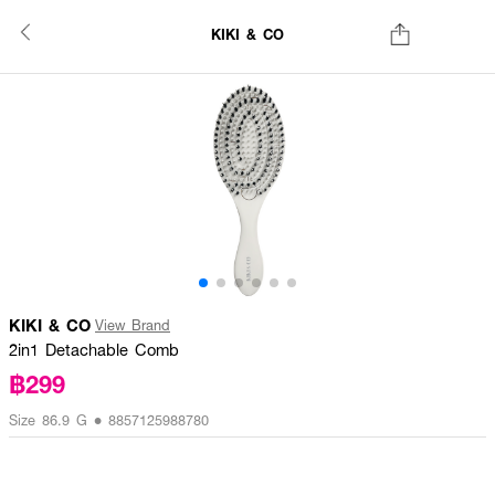
KIKI & CO
KIKI & CO
View Brand
2in1 Detachable Comb
฿299
Size 86.9 G • 8857125988780