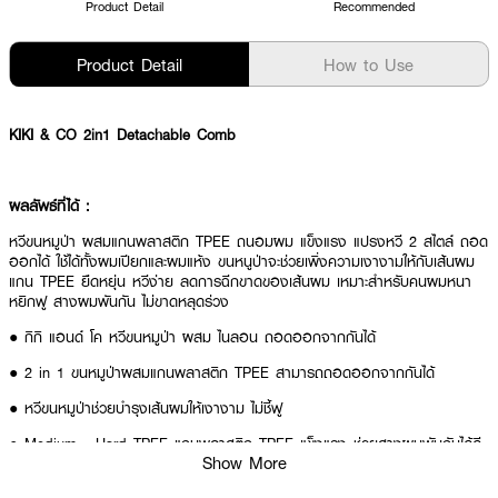
Product Detail
Recommended
Product Detail
How to Use
KIKI & CO 2in1 Detachable Comb
ผลลัพธ์ที่ได้ :
หวีขนหมูป่า ผสมแกนพลาสติก TPEE ถนอมผม แข็งแรง แปรงหวี 2 สไตล์ ถอด
ออกได้ ใช้ได้ทั้งผมเปียกและผมแห้ง ขนหนูป่าจะช่วยเพิ่งความเงางามให้กับเส้นผม
แกน TPEE ยืดหยุ่น หวีง่าย ลดการฉีกขาดของเส้นผม เหมาะสำหรับคนผมหนา
หยิกฟู สางผมพันกัน ไม่ขาดหลุดร่วง
● กิกิ แอนด์ โค หวีขนหมูป่า ผสม ไนลอน ถอดออกจากกันได้
● 2 in 1 ขนหมูป่าผสมแกนพลาสติก TPEE สามารถถอดออกจากกันได้
● หวีขนหมูป่าช่วยบำรุงเส้นผมให้เงางาม ไม่ชี้ฟู
● Medium - Hard TPEE แกนพลาสติก TPEE แข็งแรง ช่วยสางผมพันกันได้ดี
Show More
เหมาะสำหรับคนผมหนา ผมฟู