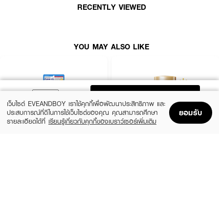
RECENTLY VIEWED
YOU MAY ALSO LIKE
ADD TO BAG
เว็บไซต์ EVEANDBOY เราใช้คุกกี้เพื่อพัฒนาประสิทธิภาพ และ
ยอมรับ
ประสบการณ์ที่ดีในการใช้เว็บไซต์ของคุณ คุณสามารถศึกษา
รายละเอียดได้ที่
เรียนรู้เกี่ยวกับคุกกี้ของเบราว์เซอร์เพิ่มเติม
Home
Home
Promotions
Promotions
Shopping Bag
Shopping Bag
Account
Account
CLEARNOSE
ANESSA
UV Sun Serum SPF50+ PA++++
Perfect UV Sunscreen Skincare Milk NA
SPF50+ PA++++
(50%)
฿499
฿990
(23%)
฿329
฿425
size 80 ML
size 20 ML
● ครีมกันแดด สูตรน้ำ สบายผิว ซึมเร็ว