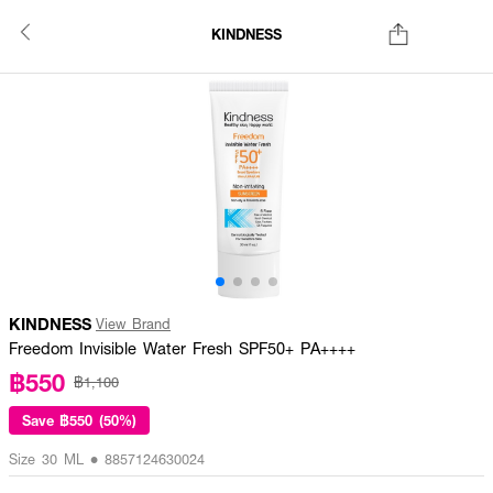
KINDNESS
KINDNESS
View Brand
Freedom Invisible Water Fresh SPF50+ PA++++
฿550
฿1,100
Save
฿550 (50%)
Size 30 ML • 8857124630024