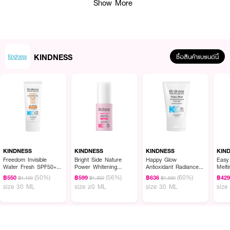
Show More
KINDNESS
ซื้อสินค้าแบรนด์นี้
ผลลัพธ์ที่ได้ :
Kindness Freedom Invisible Water Fresh SPF50+ PA++++ ครีมกันแดด
สูตรเบาสบายดุจน้ำ สามารถทาลงบนผิวแล้วจะรู้สึกสดชื่นทันที ช่วยปกป้องผิวจาก
KINDNESS
KINDNESS
KINDNESS
KIN
แสง UV ได้อย่างมีประสิทธิภาพสูงสุด ด้วยซิงค์ออกไซด์และเทคโนโลยีอัจฉริยะเก็บ
Freedom Invisible
Bright Side Nature
Happy Glow
Easy
Water Fresh SPF50+
Power Whitening
Antioxidant Radiance
Melt
กักกันแดดในแคปซูล ปกป้องผิวจากรังสี Broad Spectrum UVA-I/UVA-II/UVB
PA++++
Serum
Moisturizer
(50%)
(56%)
(60%)
ในระดับสูงสุด พร้อมสารสกัดธรรมชาติเพิ่มความชุ่มชื่น และลดการระคายเคืองของ
฿550
฿599
฿636
฿42
฿1,100
฿1,350
฿1,590
size 30 ML
size 20 ML
size 30 ML
size
ผิวจากแสงแดด ปราศจากสารที่อันตรายต่อผิวถึง 6 Free (ไร้สารเคมีอันตราย
แอลกอฮอล์ น้ำมัน สีสังเคราะห์ สารกันเสีย น้ำหอม) ไม่ระคายเคืองผิว เหมาะ
สำหรับผิวบอบบางแพ้ง่าย