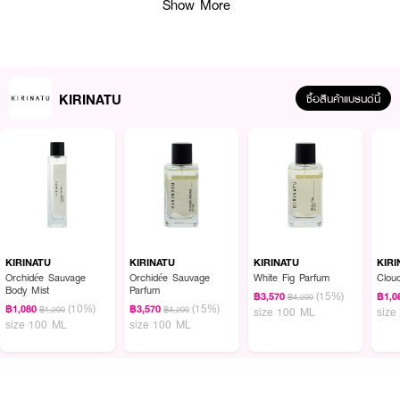
Show More
KIRINATU
ซื้อสินค้าแบรนด์นี้
ผลลัพธ์ที่ได้ :
KIRINATU
KIRINATU
KIRINATU
KIRI
Orchidée Sauvage
Orchidée Sauvage
White Fig Parfum
Clou
น้ำหอมที่มีกลิ่นอันเป็นเอกลักษณ์จาก Italian Lemon เพิ่มสัมผัสแห่งความสดชื่น
Body Mist
Parfum
(15%)
฿3,570
฿1,0
฿4,200
และสนุกสนานเหมือนอยู่บนสวรรค์ชั้นที่ 9
(10%)
(15%)
฿1,080
฿3,570
฿1,200
฿4,200
size 100 ML
size
size 100 ML
size 100 ML
● KIRINATU Cloudnine Parfum
● คิรินาทู น้ำหอม
● Top : Italian Lemon , Mandarin , Lemongrass