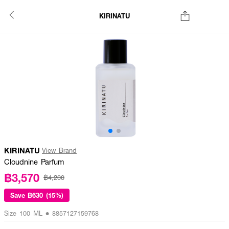
KIRINATU
KIRINATU
View Brand
Cloudnine Parfum
฿3,570
฿4,200
Save
฿630 (15%)
Size 100 ML • 8857127159768