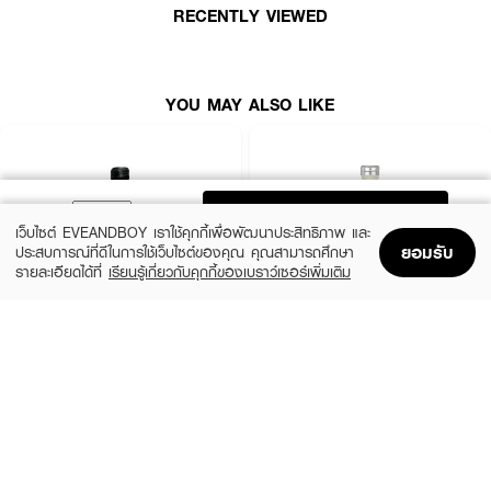
RECENTLY VIEWED
● Heart : Ginger , Seasalt , Lily of the Valley
● Base : Satin musks , Cashmeran Wood , Cedarwood
● ขนาด 100 ml.
YOU MAY ALSO LIKE
How to Use :
ฉีดตามจุดผิวกายเพื่อส่งกลิ่นหอม
ADD TO BAG
เว็บไซต์ EVEANDBOY เราใช้คุกกี้เพื่อพัฒนาประสิทธิภาพ และ
ยอมรับ
ประสบการณ์ที่ดีในการใช้เว็บไซต์ของคุณ คุณสามารถศึกษา
รายละเอียดได้ที่
เรียนรู้เกี่ยวกับคุกกี้ของเบราว์เซอร์เพิ่มเติม
Home
Home
Promotions
Promotions
Shopping Bag
Shopping Bag
Account
Account
CALVIN KLEIN
CALVIN KLEIN
CK Be EDT
CK One EDT
(35%)
(35%)
฿1,399
฿1,399
฿2,150
฿2,150
size 50 ML
size 50 ML