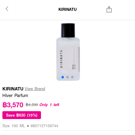
KIRINATU
KIRINATU
View Brand
Hiver Parfum
฿3,570
Only 1 left
฿4,200
Save
฿630 (15%)
Size 100 ML • 8857127159744