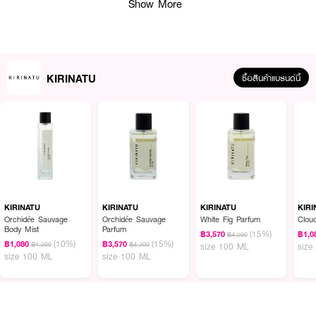
Show More
KIRINATU
ซื้อสินค้าแบรนด์นี้
ผลลัพธ์ที่ได้ :
KIRINATU
KIRINATU
KIRINATU
KIRI
น้ำหอมที่
ส่งมอบความอบอุ่น กลิ่นหอมที่ได้รับแรงบันดาลใจมาจากบรรยากาศอัน
Orchidée Sauvage
Orchidée Sauvage
White Fig Parfum
Clou
อบอุ่น ท่ามกลางฤดูกาลอันหนาวเหน็บ
Body Mist
Parfum
(15%)
฿3,570
฿1,0
฿4,200
(10%)
(15%)
฿1,080
฿3,570
฿1,200
฿4,200
size 100 ML
size
● KIRINATU Hiver Parfum
size 100 ML
size 100 ML
● คิรินาทู น้ำหอม
● Top : Bergamot , Lemon blossom , Amaretto