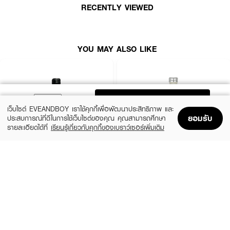
● Heart : Water Lily , Jasmine , Cananga
RECENTLY VIEWED
● Base : Patchouli essence , Benjoin , Musks
● ขนาด 100 ml.
YOU MAY ALSO LIKE
How to Use :
ฉีดตามจุดผิวกายเพื่อส่งกลิ่นหอม
ADD TO BAG
เว็บไซต์ EVEANDBOY เราใช้คุกกี้เพื่อพัฒนาประสิทธิภาพ และ
ยอมรับ
ประสบการณ์ที่ดีในการใช้เว็บไซต์ของคุณ คุณสามารถศึกษา
รายละเอียดได้ที่
เรียนรู้เกี่ยวกับคุกกี้ของเบราว์เซอร์เพิ่มเติม
Home
Home
Promotions
Promotions
Shopping Bag
Shopping Bag
Account
Account
CALVIN KLEIN
CALVIN KLEIN
CK Be EDT
CK One EDT
(35%)
(35%)
฿1,399
฿1,399
฿2,150
฿2,150
size 50 ML
size 50 ML