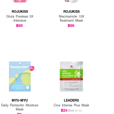
ROJUKISS
ROJUKISS
Gluta Poreless 5X
Niacinamide 10X
Intensive
Treatment Mask
฿69
฿99
MYU-MYU
LEADERS
Daily Pentavitin Moisture
Cica Intense Plus Mask
Mask
฿24
฿49
(51%)