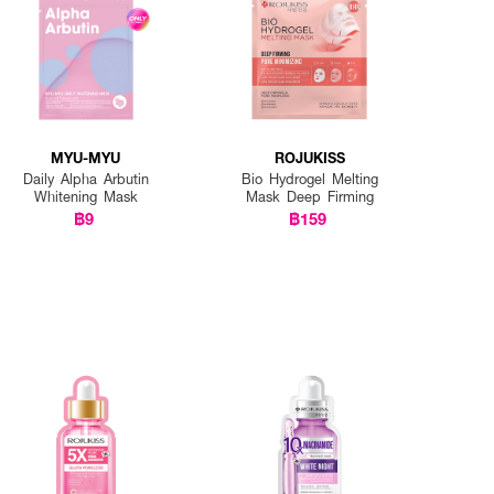
MYU-MYU
ROJUKISS
Daily Alpha Arbutin
Bio Hydrogel Melting
Whitening Mask
Mask Deep Firming
฿9
฿159