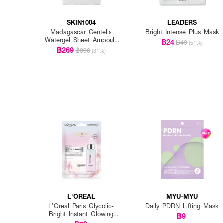
SKIN1004
LEADERS
Madagascar Centella
Bright Intense Plus Mask
Watergel Sheet Ampoule
฿24
฿49
(51%)
Mask (25ml X 5pcs)
฿269
฿390
(31%)
L'OREAL
MYU-MYU
L’Oreal Paris Glycolic-
Daily PDRN Lifting Mask
Bright Instant Glowing
฿9
Serum Mask