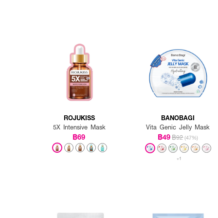
ROJUKISS
BANOBAGI
5X Intensive Mask
Vita Genic Jelly Mask
฿69
฿49
฿92
(47%)
+1