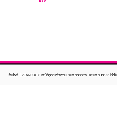
฿79
เว็บไซต์ EVEANDBOY เราใช้คุกกี้เพื่อพัฒนาประสิทธิภาพ และประสบการณ์ที่ดี
ABOUT EVEANDBOY
CUS
Brand story
Online
Privacy Policy
Find a