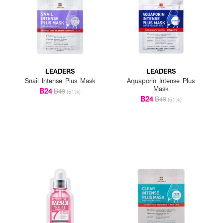
LEADERS
LEADERS
Snail Intense Plus Mask
Aquaporin Intense Plus
Mask
฿24
฿49
(51%)
฿24
฿49
(51%)