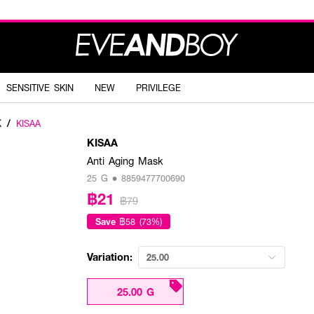
SENSITIVE SKIN
NEW
PRIVILEGE
K
/
KISAA
KISAA
Anti Aging Mask
25 G • 8859477700690
฿21
฿79
Save
฿58 (73%)
Variation:
25.00
25.00 G