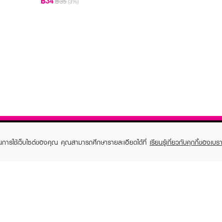
฿34
฿35
(3%)
ในการใช้เว็บไซต์ของคุณ คุณสามารถศึกษารายละเอียดได้ที่
เรียนรู้เกี่ยวกับคุกกี้ของเบรา
TOMER CARE
EVEANDBOY MEMBER
 Shopping
Member registration
 store