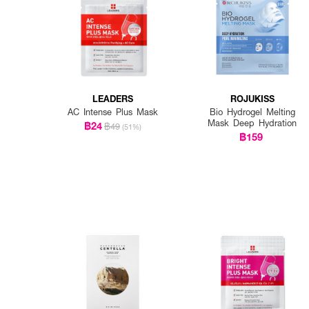
LEADERS
ROJUKISS
AC Intense Plus Mask
Bio Hydrogel Melting
Mask Deep Hydration
฿24
฿49
(51%)
฿159