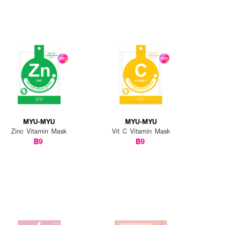
MYU-MYU
MYU-MYU
Zinc Vitamin Mask
Vit C Vitamin Mask
฿9
฿9