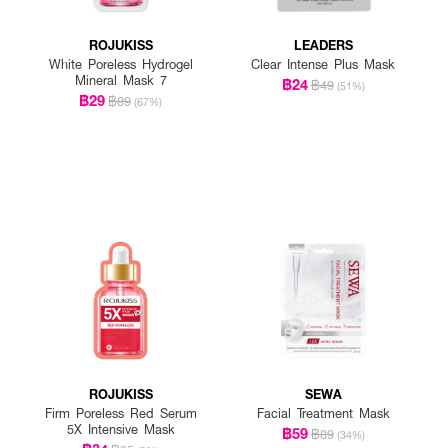
ROJUKISS
LEADERS
White Poreless Hydrogel
Clear Intense Plus Mask
Mineral Mask 7
฿24
฿49
(51%)
฿29
฿89
(67%)
ROJUKISS
SEWA
Firm Poreless Red Serum
Facial Treatment Mask
5X Intensive Mask
฿59
฿89
(34%)