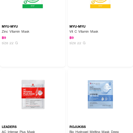
MYU-MYU
MYU-MYU
Zinc Vitamin Mask
Vit C Vitamin Mask
฿9
฿9
size 22 G
size 22 G
LEADERS
ROJUKISS
AC Intense Plus Mask
Bio Hydrogel Melting Mask Deep