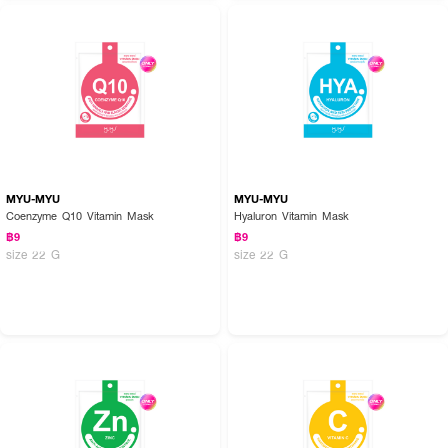
MYU-MYU
MYU-MYU
Coenzyme Q10 Vitamin Mask
Hyaluron Vitamin Mask
฿9
฿9
size 22 G
size 22 G