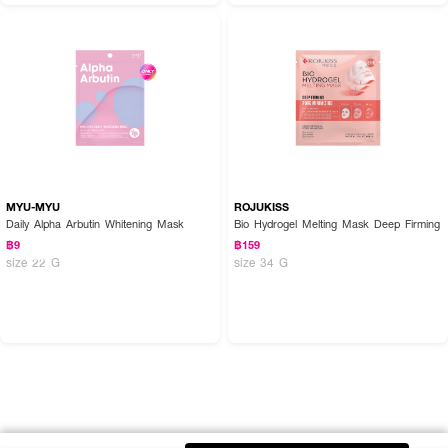
MYU-MYU
ROJUKISS
Daily Alpha Arbutin Whitening Mask
Bio Hydrogel Melting Mask Deep Firming
฿9
฿159
size 22 G
size 34 G