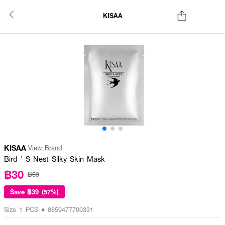
KISAA
KISAA
View Brand
Bird ' S Nest Silky Skin Mask
฿30
฿69
Save
฿39 (57%)
Size 1 PCS • 8859477700331