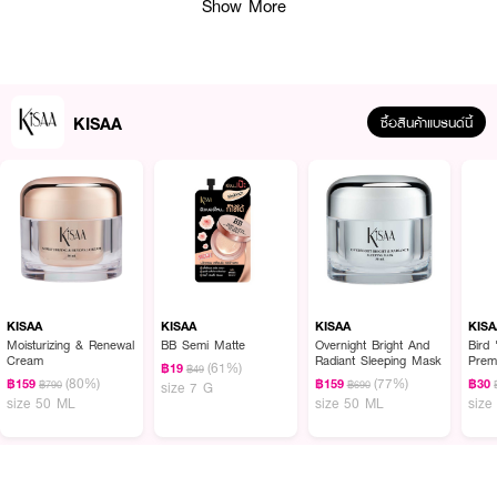
Show More
KISAA
ซื้อสินค้าแบรนด์นี้
ผลลัพธ์ที่ได้ :
Kisaa Bird's nest Silky Skin Mask
มาสก์ชีทที่อุดมคุณค่าด้วยสารสกัดจาก
รังนกนางแอ่นตามธรรมชาติ ช่วยผลัดเซลล์ผิวอย่างอ่อนโยน ผสานวิตามิ
KISAA
KISAA
KISAA
KISA
นบี3 เผยผิวใหม่ดูกระจ่างใส พร้อมคืนความยืดหยุ่น อีกทั้งยังช่วยต่อต้นสาร
Moisturizing & Renewal
BB Semi Matte
Overnight Bright And
Bird
Cream
Radiant Sleeping Mask
Prem
อนุมูลอิสระ
(61%)
฿19
฿49
(80%)
(77%)
฿159
฿159
฿30
฿790
฿690
size 7 G
• อุดมสารสกัดรังนกนางแอ่นตามธรรมชาติ
size 50 ML
size 50 ML
size
• มีวิตามินบี3ให้ผิวดูกระจ่างใส
• บำรุงและฟื้นฟูผิวที่อ่อนล้าจากมลภาวะและแสงแดด