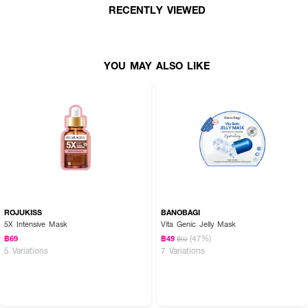
RECENTLY VIEWED
How to Use :
• ล้างใบหน้าให้สะอาด
YOU MAY ALSO LIKE
• ลอกชั้นฟิล์มออกทั้ง2ชั้น
• วางแผ่นมาสก์บนผิวหน้าให้แนบสนิท มาสก์ทิ้งไว้15-20นาที
• ดึงมาสก์ออกโดยไม่ต้องล้าง นวดใบหน้าให้เนื้อเซรั่มซึมเข้าสู่ผิว
ROJUKISS
BANOBAGI
5X Intensive Mask
Vita Genic Jelly Mask
(47%)
฿69
฿49
฿92
5 Variations
7 Variations