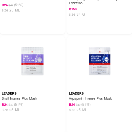
Hydration
(51%)
฿24
฿49
฿159
size 25 ML
size 34 G
LEADERS
LEADERS
Snail Intense Plus Mask
Aquaporin Intense Plus Mask
(51%)
(51%)
฿24
฿24
฿49
฿49
size 25 ML
size 25 ML