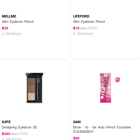
MELLME
LIFEFORD
Slim Eyebrow Pencil
Slim Eyebrow Pencil
(50%)
฿29
฿79
฿159
2 Variations
3 Variations
KATE
SASI
Designing Eyebrow 3D
Brow - to - be Auto Pencil Exclusive
EVEANDBOY
(10%)
฿360
฿400
฿89
2 Variations