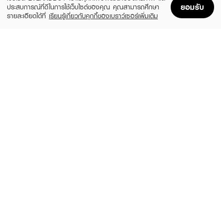
ยอมรับ
ประสบการณ์ที่ดีในการใช้เว็บไซต์ของคุณ คุณสามารถศึกษา
รายละเอียดได้ที่
เรียนรู้เกี่ยวกับคุกกี้ของเบราว์เซอร์เพิ่มเติม
Home
Home
Promotions
Promotions
Shopping Bag
Shopping Bag
Account
Account
COSLUXE
BROWIT
Slim Brow Pencil
Duo Brow And Eyeliner Browit
(13%)
(15%)
฿188
฿160
฿215
฿189
4 Variations
02 Just Coffee
MILLE
KATE
6D Eyebrow Pencil Waterproof
Eyebrow Pencil Z
(67%)
(10%)
฿99
฿198
฿299
฿220