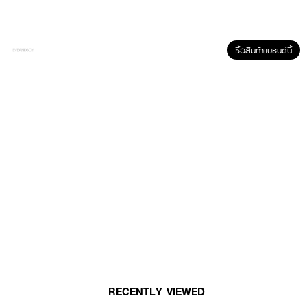
ซื้อสินค้าแบรนด์นี้
ผลลัพธ์ที่ได้ :
KISS ME Heavy Rotation Eyebrow Pencil
ดินสอเขียนคิ้ว เนื้อฟิล์มสามารถ
ล้างออกได้อย่างง่ายดายด้วยน้ำอุ่น แต่ทนทานต่อเหงื่อ น้ำ ความมัน และการ
เสียดสี สูตรป้องกันอเนกประสงค์ที่ติดแน่นทนนานและล้างออกยาก
· หัวดินสอแบบหมุน
· เนื้อนิ่ม เขียนง่าย
· สูตรกันน้ำ
· หัวเล็กเพียง 1.6 มม.
· คิ้วสวยดูเป็นธรรมชาติ
RECENTLY VIEWED
· FDA Registration No. : 10-2-6200038626