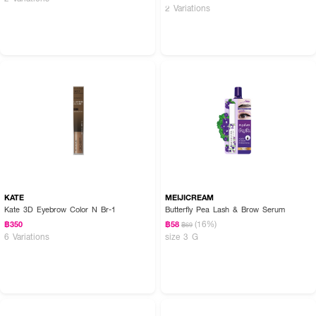
2 Variations
KATE
MEIJICREAM
Kate 3D Eyebrow Color N Br-1
Butterfly Pea Lash & Brow Serum
(16%)
฿350
฿58
฿69
6 Variations
size 3 G