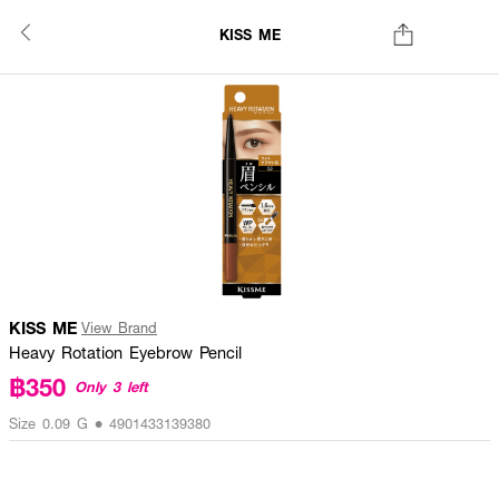
KISS ME
KISS ME
View Brand
Heavy Rotation Eyebrow Pencil
฿350
Only 3 left
Size 0.09 G • 4901433139380