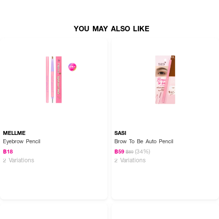
YOU MAY ALSO LIKE
MELLME
SASI
Eyebrow Pencil
Brow To Be Auto Pencil
(34%)
฿18
฿59
฿89
2 Variations
2 Variations