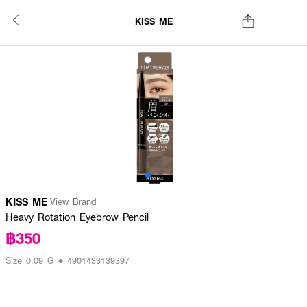
KISS ME
KISS ME
View Brand
Heavy Rotation Eyebrow Pencil
฿350
Size 0.09 G • 4901433139397