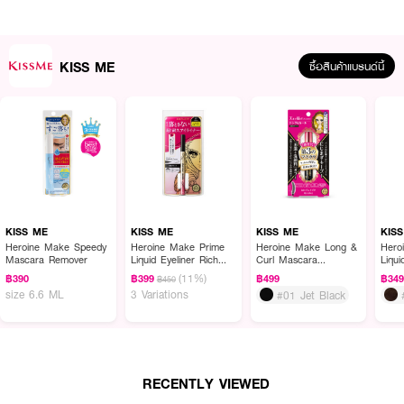
KISS ME
ซื้อสินค้าแบรนด์นี้
ผลลัพธ์ที่ได้ :
KISS ME Heavy Rotation Eyebrow Pencil
ดินสอเขียนคิ้ว เนื้อฟิล์มสามารถ
ล้างออกได้อย่างง่ายดายด้วยน้ำอุ่น แต่ทนทานต่อเหงื่อ น้ำ ความมัน และการ
เสียดสี สูตรป้องกันอเนกประสงค์ที่ติดแน่นทนนานและล้างออกยาก
KISS ME
KISS ME
KISS ME
KIS
· หัวดินสอแบบหมุน
Heroine Make Speedy
Heroine Make Prime
Heroine Make Long &
Hero
Mascara Remover
Liquid Eyeliner Rich
Curl Mascara
Liqui
· เนื้อนิ่ม เขียนง่าย
Keep
Advanced Film
Keep
(11%)
฿390
฿399
฿499
฿34
฿450
size 6.6 ML
3 Variations
#01 Jet Black
· สูตรกันน้ำ
· หัวเล็กเพียง 1.6 มม.
· คิ้วสวยดูเป็นธรรมชาติ
RECENTLY VIEWED
· FDA Registration No. : 10-2-6200038626