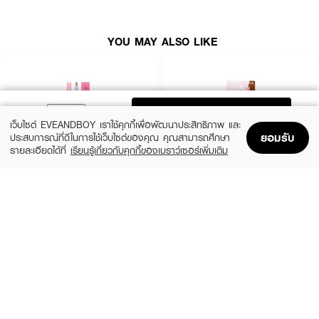
YOU MAY ALSO LIKE
ADD TO BAG
เว็บไซต์ EVEANDBOY เราใช้คุกกี้เพื่อพัฒนาประสิทธิภาพ และ
ยอมรับ
ประสบการณ์ที่ดีในการใช้เว็บไซต์ของคุณ คุณสามารถศึกษา
รายละเอียดได้ที่
เรียนรู้เกี่ยวกับคุกกี้ของเบราว์เซอร์เพิ่มเติม
Home
Home
Promotions
Promotions
Shopping Bag
Shopping Bag
Account
Account
MELLME
SASI
Eyebrow Pencil
Brow To Be Auto Pencil
(34%)
฿18
฿59
฿89
2 Variations
2 Variations