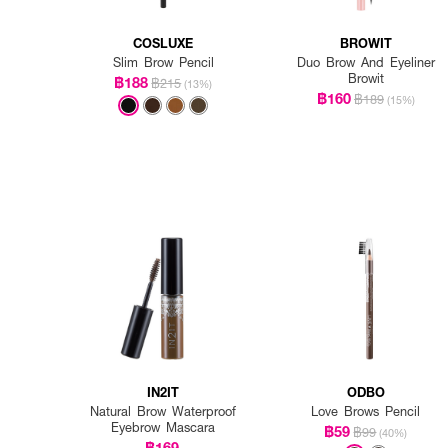
COSLUXE
BROWIT
Slim Brow Pencil
Duo Brow And Eyeliner
Browit
฿188
฿215
(13%)
฿160
฿189
(15%)
IN2IT
ODBO
Natural Brow Waterproof
Love Brows Pencil
Eyebrow Mascara
฿59
฿99
(40%)
฿169