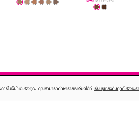
฿119
(59%)
ในการใช้เว็บไซต์ของคุณ คุณสามารถศึกษารายละเอียดได้ที่
เรียนรู้เกี่ยวกับคุกกี้ของเบรา
TOMER CARE
EVEANDBOY MEMBER
 Shopping
Member registration
 store