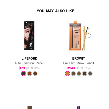
YOU MAY ALSO LIKE
LIFEFORD
BROWIT
Auto Eyebrow Pencil
Pro Slim Brow Pencil
฿79
฿143
฿159
฿169
(50%)
(15%)