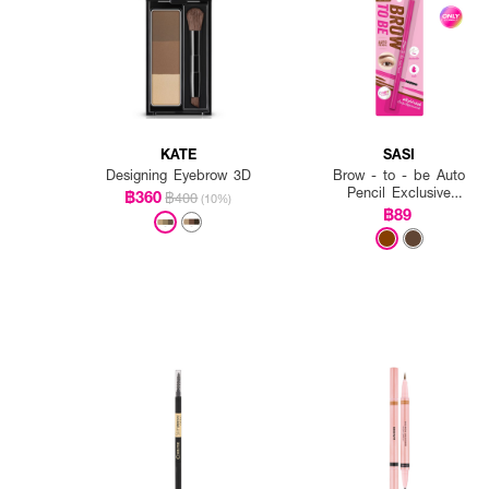
KATE
SASI
Designing Eyebrow 3D
Brow - to - be Auto
Pencil Exclusive
฿360
฿400
(10%)
EVEANDBOY
฿89