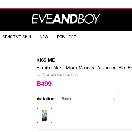
SENSITIVE SKIN
NEW
PRIVILEGE
KISS ME
Heroine Make Micro Mascara Advanced Film E
37 G • 4901433040280
฿499
Variation:
Black