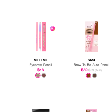
MELLME
SASI
Eyebrow Pencil
Brow To Be Auto Pencil
฿18
฿59
฿89
(34%)