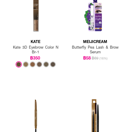
KATE
MEIJICREAM
Kate 3D Eyebrow Color N
Butterfly Pea Lash & Brow
Br-1
Serum
฿350
฿58
฿69
(16%)