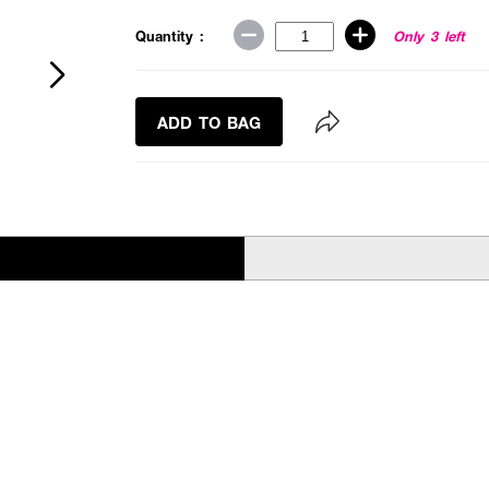
Quantity :
Only 3 left
ADD TO BAG