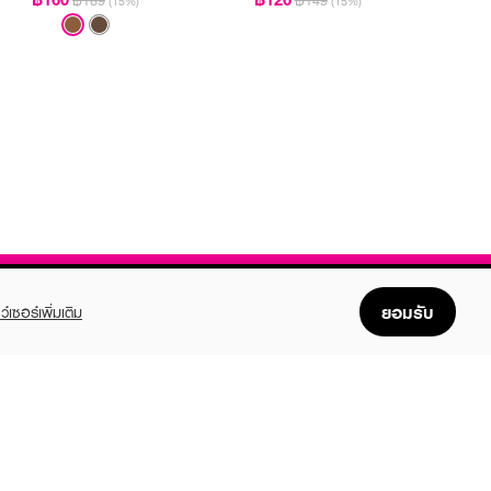
฿189
฿149
(15%)
(15%)
ยอมรับ
ว์เซอร์เพิ่มเติม
FOLLOW US