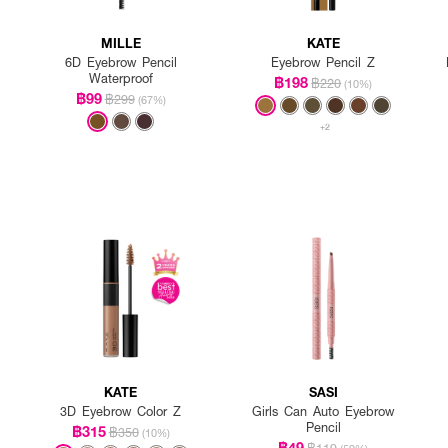
MILLE
KATE
6D Eyebrow Pencil
Eyebrow Pencil Z
Waterproof
฿198
฿220
(10%)
฿99
฿299
(67%)
+2
KATE
SASI
3D Eyebrow Color Z
Girls Can Auto Eyebrow
Pencil
฿315
฿350
(10%)
฿49