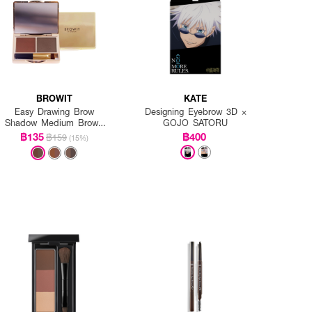
BROWIT
KATE
Easy Drawing Brow
Designing Eyebrow 3D ×
Shadow Medium Brown
GOJO SATORU
(Y2019)
฿135
฿400
฿159
(15%)