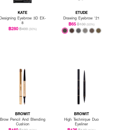
KATE
ETUDE
Designing Eyebrow 3D EX-
Drawing Eyebrow '21
8
฿65
฿130
(50%)
฿280
฿400
(30%)
BROWIT
BROWIT
Brow Pencil And Blending
High Technique Duo
Cushion
Eyeliner
฿160
฿126