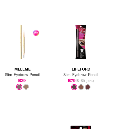
MELLME
LIFEFORD
Slim Eyebrow Pencil
Slim Eyebrow Pencil
฿29
฿79
฿159
(50%)