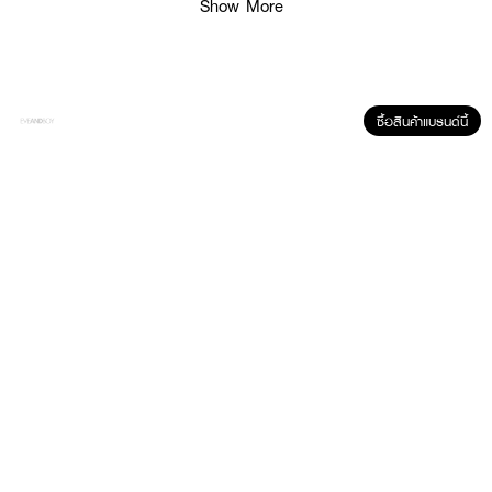
Show More
● ปริมาณ 149 ml.
How to Use :
ใช้ทำความสะอาดเครื่องสำอางค์บริเวณผิวรอบดวงตาและริมฝีปาก
ซื้อสินค้าแบรนด์นี้