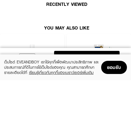
RECENTLY VIEWED
YOU MAY ALSO LIKE
ADD TO BAG
เว็บไซต์ EVEANDBOY เราใช้คุกกี้เพื่อพัฒนาประสิทธิภาพ และ
ยอมรับ
ประสบการณ์ที่ดีในการใช้เว็บไซต์ของคุณ คุณสามารถศึกษา
รายละเอียดได้ที่
เรียนรู้เกี่ยวกับคุกกี้ของเบราว์เซอร์เพิ่มเติม
Home
Home
Promotions
Promotions
Shopping Bag
Shopping Bag
Account
Account
MAYBELLINE
KISS ME
MBL Eye Lip Remover 150Ml As
Heroine Make Speedy Mascara Remover
฿299
฿390
3 Variations
size 6.6 ML