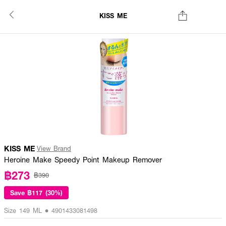
KISS ME
KISS ME
View Brand
Heroine Make Speedy Point Makeup Remover
฿273
฿390
Save
฿117 (30%)
Size 149 ML • 4901433081498