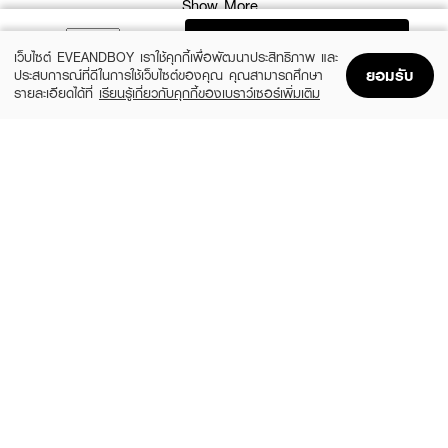
Show More
· ผิวกระจ่างใสยิ่งขึ้นด้วย Glutathione
ADD TO BAG
· เติมความชุ่มชื้นให้ผิวเด้งฟูอิ่มน้ำด้วย 8x Hyaluron และ Collagen
เว็บไซต์ EVEANDBOY เราใช้คุกกี้เพื่อพัฒนาประสิทธิภาพ และ
ยอมรับ
· ผิวนุ่มมีประกายออร่าด้วยวิตามิน B3, C และ E
ประสบการณ์ที่ดีในการใช้เว็บไซต์ของคุณ คุณสามารถศึกษา
รายละเอียดได้ที่
เรียนรู้เกี่ยวกับคุกกี้ของเบราว์เซอร์เพิ่มเติม
· ปลอบประโลมผิวให้สุขภาพดีด้วย Aloe Vera
Home
Home
Promotions
Promotions
Shopping Bag
Shopping Bag
ซื้อสินค้าแบรนด์นี้
Account
Account
· FDA Registration No. : 11-1-6700031801
How To Use :
ทาโลชั่นให้ทั่วเรือนร่างเป็นประจำทุกวัน