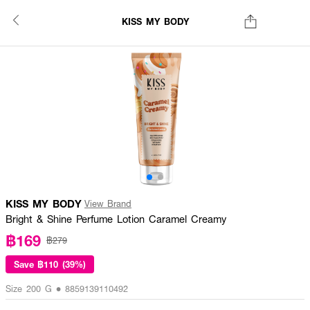
KISS MY BODY
KISS MY BODY
View Brand
Bright & Shine Perfume Lotion Caramel Creamy
฿169
฿279
Save
฿110 (39%)
Size 200 G • 8859139110492