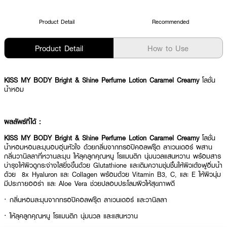
Product Detail
Recommended
Product Detail
How to Use
KISS MY BODY Bright & Shine Perfume Lotion Caramel Creamy
โลชั่น
น้ำหอม
ผลลัพธ์ที่ได้ :
KISS MY BODY Bright & Shine Perfume Lotion Caramel Creamy
โลชั่น
น้ำหอมหอมละมุนอบอุ่นหัวใจ ด้วยกลิ่นจากทรอปิคอลฟรุ๊ต ลาเวนเดอร์ ผสาน
กลิ่นวานิลลาที่หวานละมุน ให้ลุคลูกคุณหนู โรแมนติก นุ่มนวลแสนหวาน พร้อมสาร
บำรุงให้ผิวดูกระจ่างใสยิ่งขึ้นด้วย Glutathione และเติมความชุ่มชื้นให้ผิวเด้งฟูอิ่มน้ำ
ด้วย 8x Hyaluron และ Collagen พร้อมด้วย Vitamin B3, C, และ E ให้ผิวนุ่ม
มีประกายออร่า และ Aloe Vera ช่วยปลอบประโลมผิวให้สุขภาพดี
· กลิ่นหอมละมุนจากทรอปิคอลฟรุ๊ต ลาเวนเดอร์ และวานิลลา
· ให้ลุคลูกคุณหนู โรแมนติก นุ่มนวล และแสนหวาน