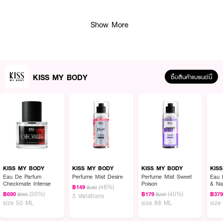
● สเปรย์น้ำหอม กลิ่นเฟียส (Fierce)
Show More
● ให้ผิวหอมยาวนานตลอดวันนานถึง 8 ชั่วโมง
● กลิ่นหอมหวานสดชื่นนุ่มนวล
KISS MY BODY
ซื้อสินค้าแบรนด์นี้
How to Use :
ฉีดพรมทั่วร่างกาย เพื่อให้ความหอม
KISS MY BODY
KISS MY BODY
KISS MY BODY
KIS
Eau De Parfum
Perfume Mist Desire
Perfume Mist Sweet
Eau 
Checkmate Intense
Poison
& Na
(48%)
฿149
฿289
(30%)
(40%)
฿690
฿179
฿37
฿990
฿299
3 Variations
size 50 ML
size 88 ML
size