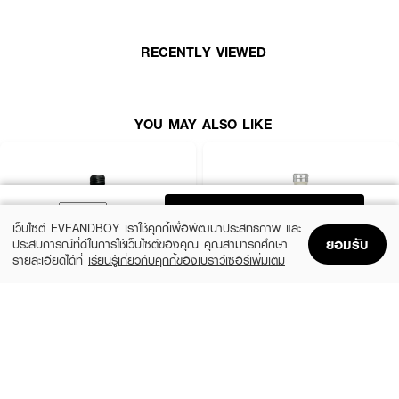
RECENTLY VIEWED
YOU MAY ALSO LIKE
ADD TO BAG
เว็บไซต์ EVEANDBOY เราใช้คุกกี้เพื่อพัฒนาประสิทธิภาพ และ
ยอมรับ
ประสบการณ์ที่ดีในการใช้เว็บไซต์ของคุณ คุณสามารถศึกษา
รายละเอียดได้ที่
เรียนรู้เกี่ยวกับคุกกี้ของเบราว์เซอร์เพิ่มเติม
Home
Home
Promotions
Promotions
Shopping Bag
Shopping Bag
Account
Account
CALVIN KLEIN
CALVIN KLEIN
CK Be EDT
CK One EDT
(35%)
(35%)
฿1,399
฿1,399
฿2,150
฿2,150
size 50 ML
size 50 ML