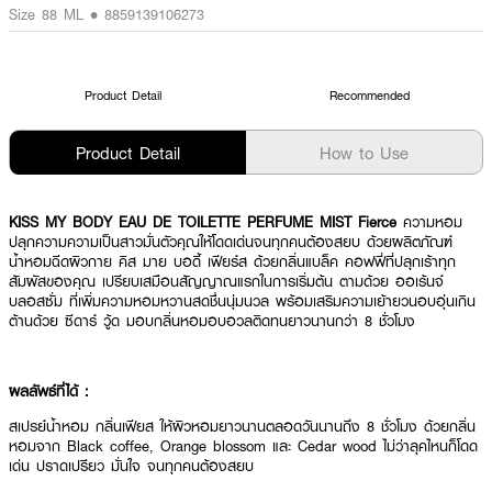
Size 88 ML • 8859139106273
Product Detail
Recommended
Product Detail
How to Use
KISS MY BODY EAU DE TOILETTE PERFUME MIST Fierce
ความหอม
ปลุกความความเป็นสาวมั่นตัวคุณให้โดดเด่นจนทุกคนต้องสยบ ด้วยผลิตภัณฑ์
น้ำหอมฉีดผิวกาย คิส มาย บอดี้ เฟียร์ส ด้วยกลิ่นแบล็ค คอฟฟี่ที่ปลุกเร้าทุก
สัมผัสของคุณ เปรียบเสมือนสัญญาณแรกในการเริ่มต้น ตามด้วย ออเร้นจ์
บลอสซั่ม ที่เพิ่มความหอมหวานสดชื่นนุ่มนวล พร้อมเสริมความเย้ายวนอบอุ่นเกิน
ต้านด้วย ซีดาร์ วู้ด มอบกลิ่นหอมอบอวลติดทนยาวนานกว่า 8 ชั่วโมง
ผลลัพธ์ที่ได้ :
สเปรย์น้ำหอม กลิ่นเฟียส ให้ผิวหอมยาวนานตลอดวันนานถึง 8 ชั่วโมง ด้วยกลิ่น
หอมจาก Black coffee, Orange blossom และ Cedar wood ไม่ว่าลุคไหนก็โดด
เด่น ปราดเปรียว มั่นใจ จนทุกคนต้องสยบ