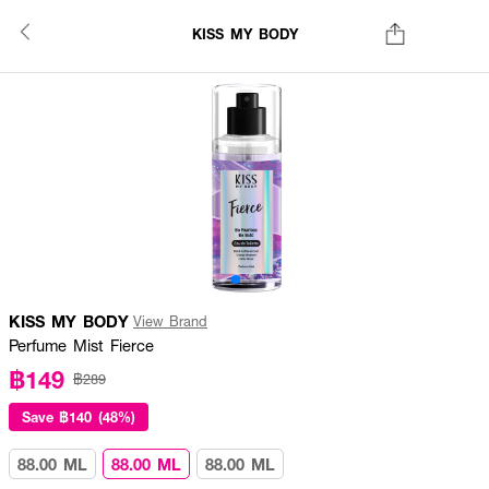
KISS MY BODY
KISS MY BODY
View Brand
Perfume Mist Fierce
฿149
฿289
Save
฿140 (48%)
88.00 ML
88.00 ML
88.00 ML