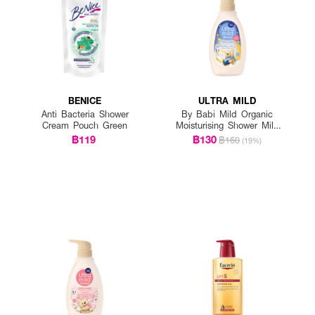
BENICE
ULTRA MILD
Anti Bacteria Shower
By Babi Mild Organic
Cream Pouch Green
Moisturising Shower Milk
Bedtime Story
฿119
฿130
฿160
(19%)