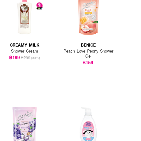
CREAMY MILK
BENICE
Shower Cream
Peach Love Peony Shower
Gel
฿199
฿299
(33%)
฿159