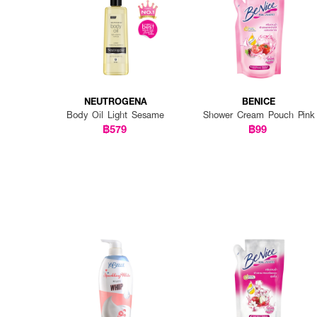
NEUTROGENA
BENICE
Body Oil Light Sesame
Shower Cream Pouch Pink
฿579
฿99