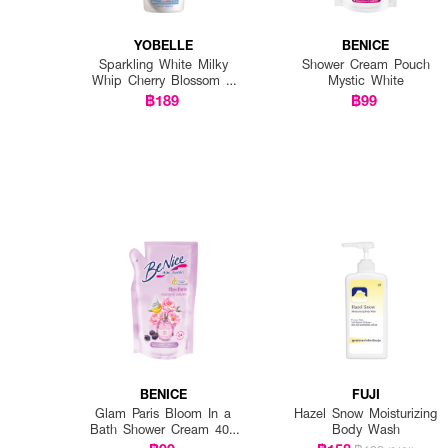
YOBELLE
BENICE
Sparkling White Milky
Shower Cream Pouch
Whip Cherry Blossom &
Mystic White
Milk Body Wash
฿189
฿99
BENICE
FUJI
Glam Paris Bloom In a
Hazel Snow Moisturizing
Bath Shower Cream 400
Body Wash
ml pouch