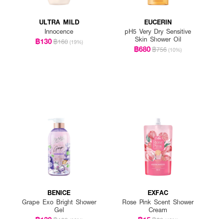
ULTRA MILD
EUCERIN
Innocence
pH5 Very Dry Sensitive
Skin Shower Oil
฿130
฿160
(19%)
฿680
฿756
(10%)
BENICE
EXFAC
Grape Exo Bright Shower
Rose Pink Scent Shower
Gel
Cream