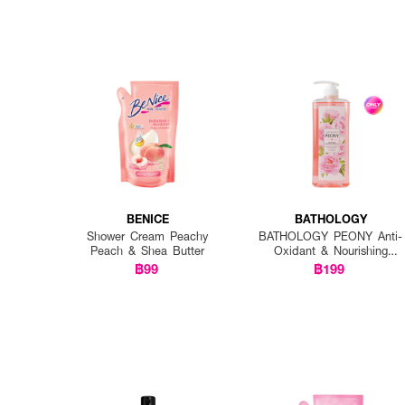
BENICE
BATHOLOGY
Shower Cream Peachy
BATHOLOGY PEONY Anti-
Peach & Shea Butter
Oxidant & Nourishing
Shower Gel
฿99
฿199