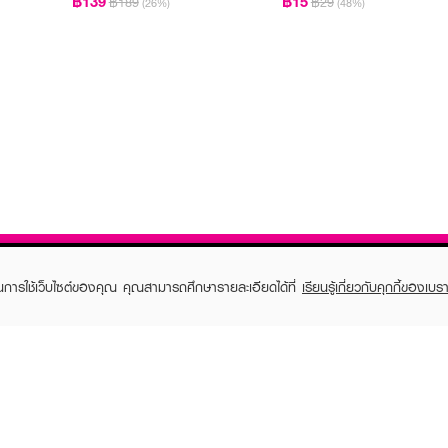
฿139
฿15
฿189
฿29
(26%)
(48%)
ในการใช้เว็บไซต์ของคุณ คุณสามารถศึกษารายละเอียดได้ที่
เรียนรู้เกี่ยวกับคุกกี้ของเบรา
TOMER CARE
EVEANDBOY MEMBER
 Shopping
Member registration
 store