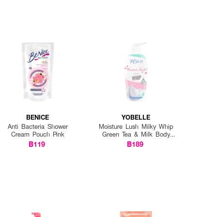
BENICE
YOBELLE
Anti Bacteria Shower
Moisture Lush Milky Whip
Cream Pouch Pink
Green Tea & Milk Body
Wash
฿119
฿189