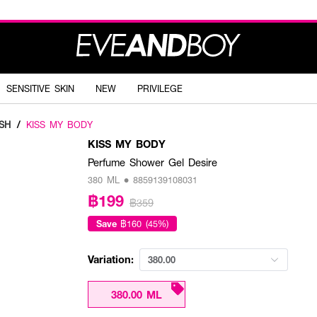
SENSITIVE SKIN
NEW
PRIVILEGE
SH
/
KISS MY BODY
KISS MY BODY
Perfume Shower Gel Desire
380 ML • 8859139108031
฿199
฿359
Save
฿160 (45%)
Variation:
380.00
380.00 ML