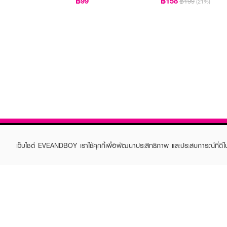
฿99
฿158
฿199
(21%)
เว็บไซต์ EVEANDBOY เราใช้คุกกี้เพื่อพัฒนาประสิทธิภาพ และประสบการณ์ที่ดี
ABOUT EVEANDBOY
CUS
Brand story
Online
Privacy Policy
Find a