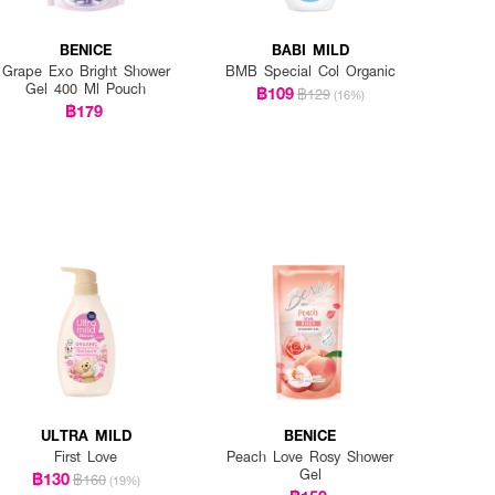
BENICE
BABI MILD
Grape Exo Bright Shower
BMB Special Col Organic
Gel 400 Ml Pouch
฿109
฿129
(16%)
฿179
ULTRA MILD
BENICE
First Love
Peach Love Rosy Shower
Gel
฿130
฿160
(19%)