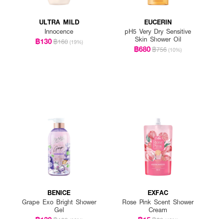
ULTRA MILD
EUCERIN
Innocence
pH5 Very Dry Sensitive
Skin Shower Oil
฿130
฿160
(19%)
฿680
฿756
(10%)
BENICE
EXFAC
Grape Exo Bright Shower
Rose Pink Scent Shower
Gel
Cream