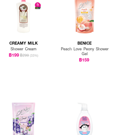
CREAMY MILK
BENICE
Shower Cream
Peach Love Peony Shower
Gel
฿199
฿299
(33%)
฿159