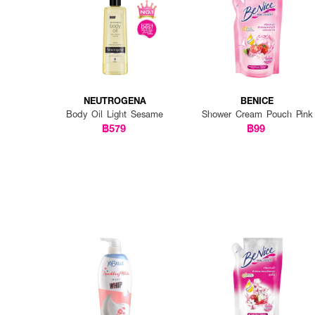
NEUTROGENA
BENICE
Body Oil Light Sesame
Shower Cream Pouch Pink
฿579
฿99