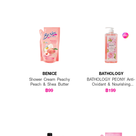
BENICE
BATHOLOGY
Shower Cream Peachy
BATHOLOGY PEONY Anti-
Peach & Shea Butter
Oxidant & Nourishing
Shower Gel
฿99
฿199