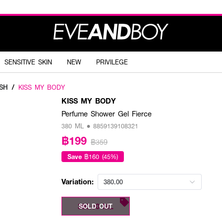
SENSITIVE SKIN
NEW
PRIVILEGE
SH
/
KISS MY BODY
KISS MY BODY
Perfume Shower Gel Fierce
380 ML • 8859139108321
฿199
฿359
Save
฿160 (45%)
Variation:
380.00
380.00 ML
SOLD OUT