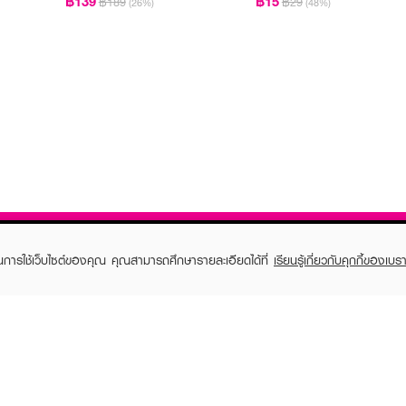
฿139
฿15
฿189
฿29
(26%)
(48%)
ในการใช้เว็บไซต์ของคุณ คุณสามารถศึกษารายละเอียดได้ที่
เรียนรู้เกี่ยวกับคุกกี้ของเบรา
TOMER CARE
EVEANDBOY MEMBER
 Shopping
Member registration
 store