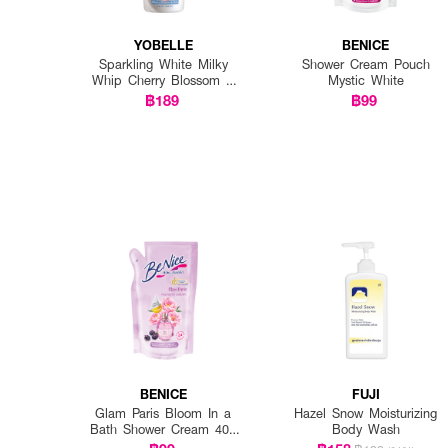
YOBELLE
BENICE
Sparkling White Milky
Shower Cream Pouch
Whip Cherry Blossom &
Mystic White
Milk Body Wash
฿189
฿99
BENICE
FUJI
Glam Paris Bloom In a
Hazel Snow Moisturizing
Bath Shower Cream 400
Body Wash
ml pouch