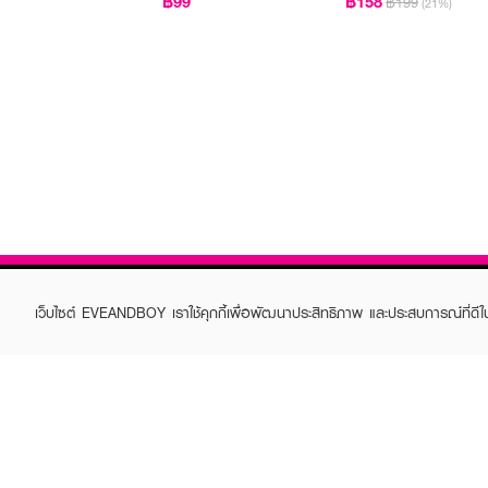
฿99
฿158
฿199
(21%)
เว็บไซต์ EVEANDBOY เราใช้คุกกี้เพื่อพัฒนาประสิทธิภาพ และประสบการณ์ที่ดี
ABOUT EVEANDBOY
CUS
Brand story
Online
Privacy Policy
Find a