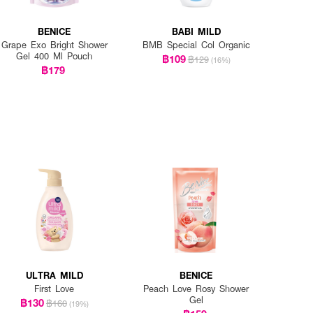
BENICE
BABI MILD
Grape Exo Bright Shower
BMB Special Col Organic
Gel 400 Ml Pouch
฿109
฿129
(16%)
฿179
ULTRA MILD
BENICE
First Love
Peach Love Rosy Shower
Gel
฿130
฿160
(19%)