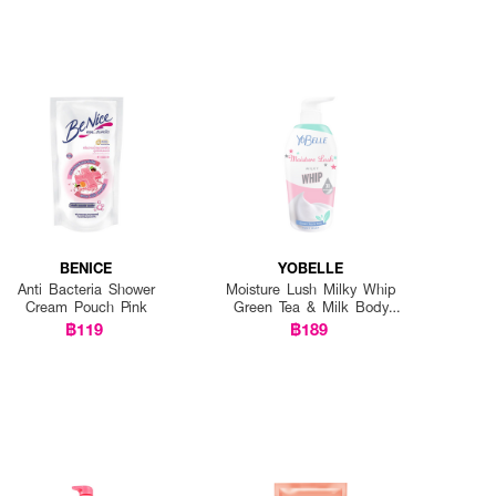
BENICE
YOBELLE
Anti Bacteria Shower
Moisture Lush Milky Whip
Cream Pouch Pink
Green Tea & Milk Body
Wash
฿119
฿189