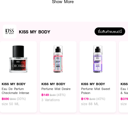
Show More
· 3% Niacinamide + Glutathione: ลดรอยหมองคล้ำ ช่วยให้ผิวสว่างใส
· 1% White Mulberry Extract*: สารสกัดจากมัลเบอร์รี่ขาว ช่วยให้ผิวสว่างใส
ขึ้น
· Triethyl Citrate + Salvia Officinalis (Sage) Oil: ช่วยให้ผิวชุ่มชื่นและเรียบ
KISS MY BODY
ซื้อสินค้าแบรนด์นี้
เนียน
· Centella Niosome Allantoin: ปลอบประโลมผิว ลดการระคายเคือง
· FDA Registration No. : 11-1-6700042890
How To Use :
หลังทำความสะอาดผิว ลูบไล้เซรั่มให้ทั่วบริเวณใต้วงแขนเป็นประจำเช้า-เย็น​
KISS MY BODY
KISS MY BODY
KISS MY BODY
KIS
Eau De Parfum
Perfume Mist Desire
Perfume Mist Sweet
Eau 
Checkmate Intense
Poison
& Na
(48%)
฿149
฿289
(30%)
(40%)
฿690
฿179
฿37
฿990
฿299
3 Variations
size 50 ML
size 88 ML
size