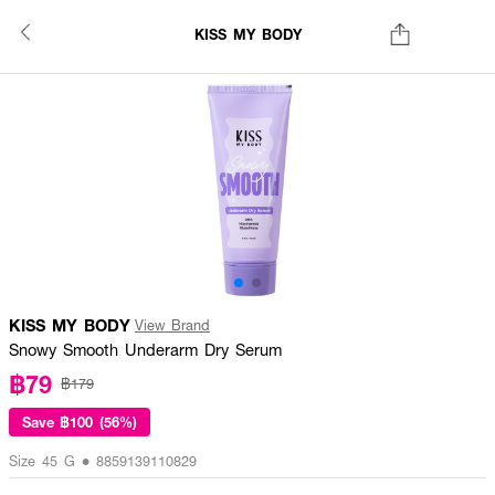
KISS MY BODY
KISS MY BODY
View Brand
Snowy Smooth Underarm Dry Serum
฿79
฿179
Save
฿100 (56%)
Size 45 G • 8859139110829