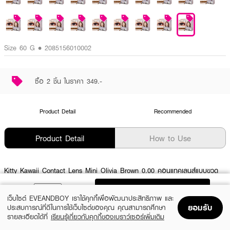
Size 60 G • 2085156010002
ซื้อ 2 ชิ้น ในราคา 349.-
Product Detail
Recommended
Product Detail
How to Use
Kitty Kawaii Contact Lens Mini Olivia Brown 0.00 คอนแทคเลนส์แบบขวด
ไซส์มินิขนาดเท่าตาดำ ดีไซน์สวย เลนส์นิ่ม ใส่สบาย ไม่ระคายเคืองตา ตาไม่แห้ง ไม่
ง้อน้ำตาเทียม ป้องกันแสงสีฟ้า แสง UVA, UVB
ADD TO BAG
เว็บไซต์ EVEANDBOY เราใช้คุกกี้เพื่อพัฒนาประสิทธิภาพ และ
ผลลัพธ์ที่ได้ :
ยอมรับ
ประสบการณ์ที่ดีในการใช้เว็บไซต์ของคุณ คุณสามารถศึกษา
รายละเอียดได้ที่
เรียนรู้เกี่ยวกับคุกกี้ของเบราว์เซอร์เพิ่มเติม
Kitty Kawaii Contact Lens Mini Olivia Brown คอนแทคเลนส์ ดีไซน์สวย เลนส์
Home
Home
Promotions
Promotions
Shopping Bag
Shopping Bag
Account
Account