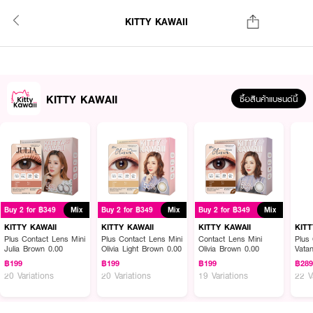
KITTY KAWAII
KITTY KAWAII
ซื้อสินค้าแบรนด์นี้
Buy 2 for ฿349
Mix
Buy 2 for ฿349
Mix
Buy 2 for ฿349
Mix
KITTY KAWAII
KITTY KAWAII
KITTY KAWAII
KITT
Plus Contact Lens Mini
Plus Contact Lens Mini
Contact Lens Mini
Plus
Julia Brown 0.00
Olivia Light Brown 0.00
Olivia Brown 0.00
Vatan
Brow
฿199
฿199
฿199
฿28
20 Variations
20 Variations
19 Variations
22 V