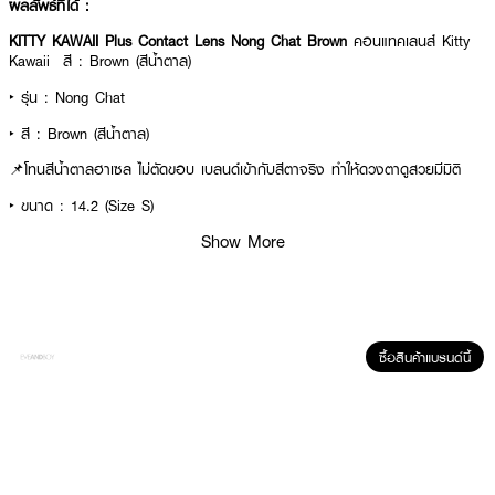
ผลลัพธ์ที่ได้ :
KITTY KAWAII Plus Contact Lens Nong Chat Brown
คอนแทคเลนส์ Kitty
Kawaii สี : Brown (สีน้ำตาล)
‣ รุ่น : Nong Chat
‣ สี : Brown (สีน้ำตาล)
📌โทนสีน้ำตาลฮาเซล ไม่ตัดขอบ เบลนด์เข้ากับสีตาจริง ทำให้ดวงตาดูสวยมีมิติ
‣ ขนาด : 14.2 (Size S)
Show More
‣ วัสดุ : Soft Lens เลนส์ถนอมสายตา บางเบา ใส่สบายตา 19 ชม.
‣ UV Protection ปกป้องดวงตาจากรังสี UVA และ UVB เพราะ UV จาก
แสงแดด ทำอันตรายดวงตาได้มากกว่า แสงสีฟ้าจากจอมือถือ
ซื้อสินค้าแบรนด์นี้
✅ Type : 1 เดือน
✅ ค่าอมน้ำ Water : 55% – เหมาะสมสำหรับเลนส์รายเดือนที่สุด
✅ ค่าความโค้ง B.C : 8.6 mm – เป็นค่าความโค้งที่เหมาะสำหรับดวงตาของคน
ไทย