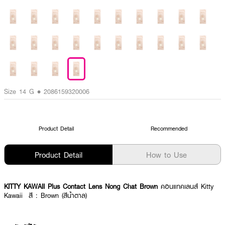
Size 14 G • 2086159320006
Product Detail
Recommended
Product Detail
How to Use
KITTY KAWAII Plus Contact Lens Nong Chat Brown
คอนแทคเลนส์ Kitty
Kawaii สี : Brown (สีน้ำตาล)