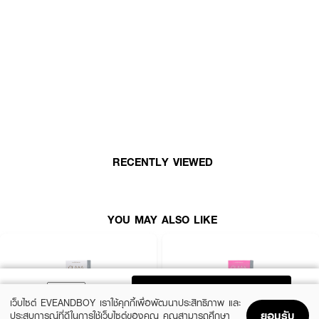
✔️ Made in Korea
✔️ ได้รับมาตรฐาน KGMP
✔️ ได้รับมาตรฐาน KFDA
✔️ ได้รับมาตรฐาน USFDA
✔️ ได้รับมาตรฐาน CE1023
· FDA Registration No. : น.6/2559
RECENTLY VIEWED
How To Use :
YOU MAY ALSO LIKE
1. ล้างมือให้สะอาดด้วยสบู่และเช็ดให้แห้งสนิทก่อนสัมผัสคอนแทคเลนส์
2. หยิบคอนแทคเลนส์ออกมาจากตลับ โดยสังเกตว่าเลนส์มีรูปทรงที่ถูกต้อง และ
วางคอนแทคเลนส์ถูกด้าน
3. วางคอนแทคเลนส์บนปลายนิ้วชี้ที่สะอาด แล้วค่อยๆ วางลงบนดวงตา โดยหลีก
ADD TO BAG
เลี่ยงการสัมผัสส่วนอื่นๆ ของดวงตา
เว็บไซต์ EVEANDBOY เราใช้คุกกี้เพื่อพัฒนาประสิทธิภาพ และ
ยอมรับ
ประสบการณ์ที่ดีในการใช้เว็บไซต์ของคุณ คุณสามารถศึกษา