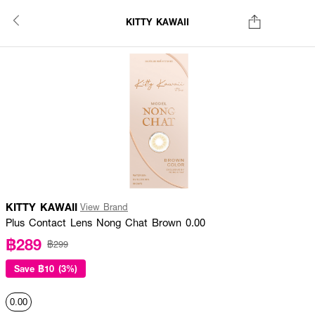
KITTY KAWAII
KITTY KAWAII
View Brand
Plus Contact Lens Nong Chat Brown 0.00
฿289
฿299
Save
฿10 (3%)
0.00