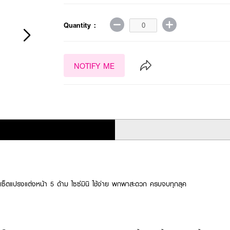
Quantity :
NOTIFY ME
เซ็ตแปรงแต่งหน้า 5 ด้าม ไซซ์มินิ ใช้ง่าย พกพาสะดวก ครบจบทุกลุค