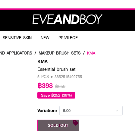
SENSITIVE SKIN
NEW
PRIVILEGE
ND APPLICATORS
/
MAKEUP BRUSH SETS
/
KMA
KMA
Essential brush set
5 PCS • 8852515492755
฿398
฿650
Save
฿252 (39%)
Variation:
5.00
5.00 PCS
SOLD OUT