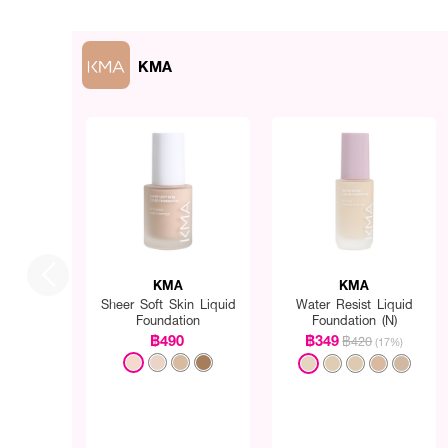
KMA
KMA
KMA
Sheer Soft Skin Liquid
Water Resist Liquid
Foundation
Foundation (N)
฿490
฿349
฿420
(17%)