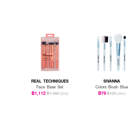
REAL TECHNIQUES
SIVANNA
Face Base Set
Colors Brush Blue
฿1,112
฿79
฿1,390
฿129
(20%)
(39%)