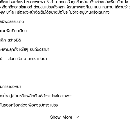
เซ็ตแปรงแต่งหน้าขนาดพกพา 5 ด้าม ครบครันทุกขั้นตอน ตั้งแต่ลงรองพื้น ปัดแป้ง 
วหรือกรีดอายไลเนอร์ ด้วยขนแปรงสังเคราะห์คุณภาพสูงที่นุ่ม แน่น ทนทาน ใช้งานง่า
งลุคเบาใส หรือแต่งหน้าจัดเต็มได้อย่างมือโปร ไม่ว่าจะอยู่บ้านหรือเดินทาง
บลอผิวธรรมชาติ
แนบผิวเรียบเนียน
ล็ก สร้างมิติ
้หลายลุคตั้งแต่ใสๆ จนถึงดราม่า
อร์ – เส้นคมชัด วาดทรงแม่นยำ
อนการแต่งหน้า
ยน้ำสบู่อ่อนหรือผลิตภัณฑ์ล้างแปรงโดยเฉพาะ
เก็บในซองหรือกล่องเพื่อคงรูปทรงแปรง
Show More