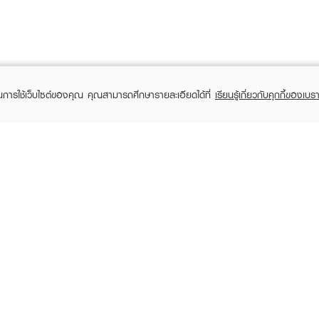
ในการใช้เว็บไซต์ของคุณ คุณสามารถศึกษารายละเอียดได้ที่
เรียนรู้เกี่ยวกับคุกกี้ของเบรา
TOMER CARE
EVEANDBOY MEMBER
 Shopping
Member registration
 store
t us