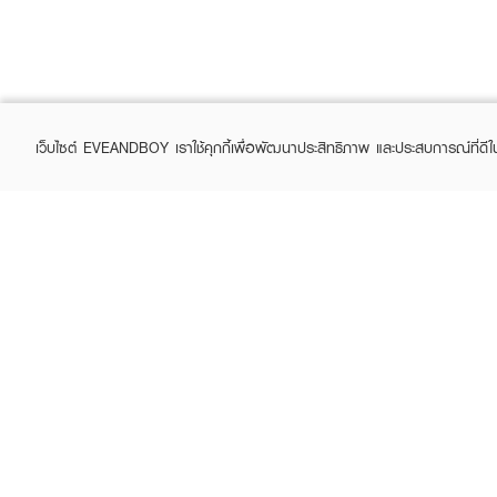
เว็บไซต์ EVEANDBOY เราใช้คุกกี้เพื่อพัฒนาประสิทธิภาพ และประสบการณ์ที่ดี
ABOUT EVEANDBOY
CUS
Brand story
Online
Privacy Policy
Find a
Terms and Conditions
Contac
Sell on EVEANDBOY
Whistleblowing