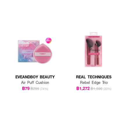
EVEANDBOY BEAUTY
REAL TECHNIQUES
Air Puff Cushion
Rebel Edge Trio
฿79
฿1,272
฿299
฿1,590
(74%)
(20%)