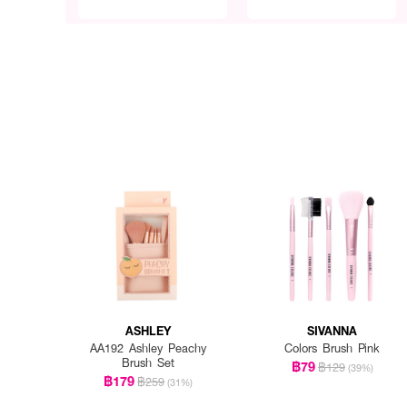
ASHLEY
SIVANNA
AA192 Ashley Peachy
Colors Brush Pink
Brush Set
฿79
฿129
(39%)
฿179
฿259
(31%)