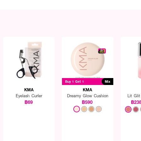
Buy 1 Get 1
Mix
KMA
KMA
Eyelash Curler
Dreamy Glow Cushion
Lit Gli
฿69
฿590
฿23