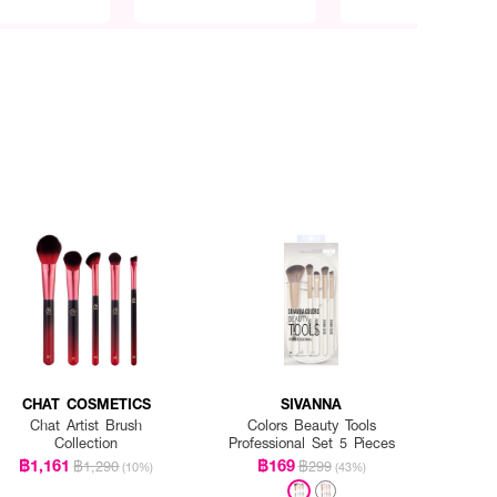
CHAT COSMETICS
SIVANNA
Chat Artist Brush
Colors Beauty Tools
Collection
Professional Set 5 Pieces
฿1,161
฿169
฿1,290
฿299
(10%)
(43%)