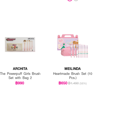
ARCHITA
MEILINDA
The Powerpuff Girls Brush
Heartmade Brush Set (10
Set with Bag 2
Pcs.)
฿990
฿650
฿1,490
(56%)