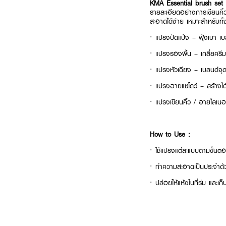
KMA Essential brush set
รายละเอียดอย่างการเขียนคิ้
สะอาดได้ง่าย เหมาะสำหรับทั้
·
แปรงปัดแป้ง – ฟุ้งเบา เ
·
แปรงรองพื้น – เกลี่ยครีม
·
แปรงหัวเฉียง – เบลนด์จุดเ
·
แปรงอายแชโดว์ – สร้างได
·
แปรงเขียนคิ้ว / อายไลเน
How to Use :
· ใช้แปรงแต่ละแบบตามขั้นต
· ทำความสะอาดเป็นประจำด้ว
· ปล่อยให้แห้งในที่ร่ม และ