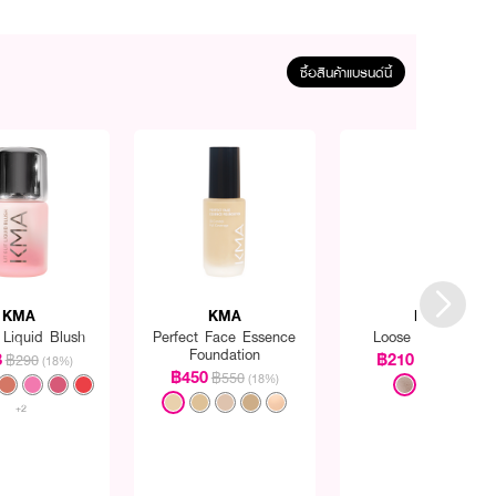
ซื้อสินค้าแบรนด์นี้
KMA
KMA
KMA
t Liquid Blush
Perfect Face Essence
Loose Powder (N)
Foundation
8
฿210
฿290
฿250
(18%)
(16%)
฿450
฿550
(18%)
+2