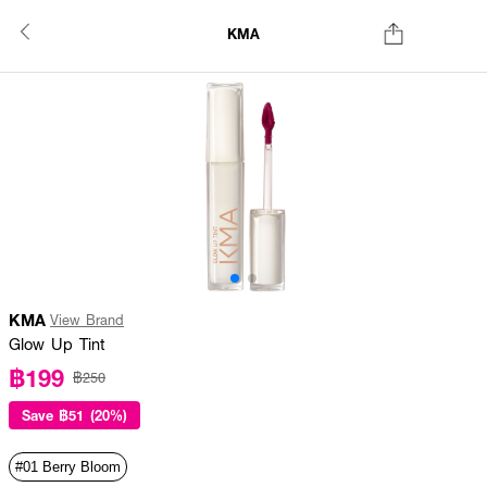
KMA
KMA
View Brand
Glow Up Tint
฿199
฿250
Save
฿51 (20%)
#01 Berry Bloom