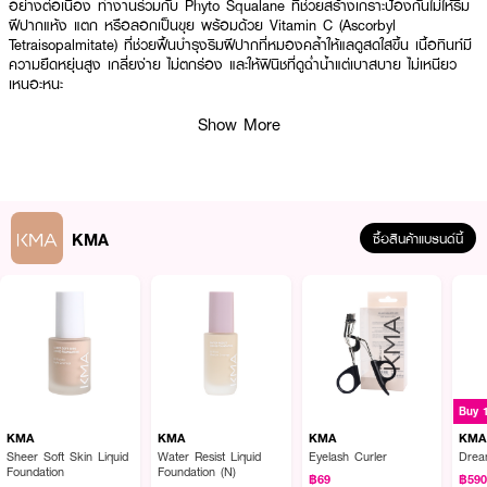
อย่างต่อเนื่อง ทำงานร่วมกับ Phyto Squalane ที่ช่วยสร้างเกราะป้องกันไม่ให้ริม
ฝีปากแห้ง แตก หรือลอกเป็นขุย พร้อมด้วย Vitamin C (Ascorbyl
Tetraisopalmitate) ที่ช่วยฟื้นบำรุงริมฝีปากที่หมองคล้ำให้แลดูสดใสขึ้น เนื้อทินท์มี
ความยืดหยุ่นสูง เกลี่ยง่าย ไม่ตกร่อง และให้ฟินิชที่ดูฉ่ำน้ำแต่เบาสบาย ไม่เหนียว
เหนอะหนะ
Show More
● เคเอ็มเอ โกลว์ อัป ทินต์
● 8D Hyaluronic Acid พลังไฮยาลูรอน 8 โมเลกุล เติมและกักเก็บความชุ่มชื้นล้ำ
ลึกทุกมิติ
KMA
ซื้อสินค้าแบรนด์นี้
● Phyto Squalane สารสกัดจากพืชที่ช่วยเคลือบและล็อคความนุ่มนวล ป้องกัน
ปากแห้งลอก
● Vitamin C Infused บำรุงริมฝีปากให้ดูอมชมพูสดใส สุขภาพดี ไม่หมองคล้ำ
● Long-Lasting Glow มอบสีสันสวยชัดและดิวอี้ฟินิชที่ติดทนยาวนานตลอดวัน
● Lightweight & Non-Sticky เนื้อสัมผัสบางเบา เกลี่ยลื่น ไม่ทำให้รู้สึกหนักริม
ฝีปาก
Buy 
● Plumping Effect ช่วยให้ริมฝีปากดูอิ่มเอิบ เรียบเนียน ไม่เห็นร่องปาก
KMA
KMA
KMA
KMA
● Easy Application หัวแปรงออกแบบมาให้รับกับรูปปาก ช่วยให้ทาได้แม่นยำและ
Sheer Soft Skin Liquid
Water Resist Liquid
Eyelash Curler
Drea
Foundation
Foundation (N)
สม่ำเสมอ
฿69
฿59