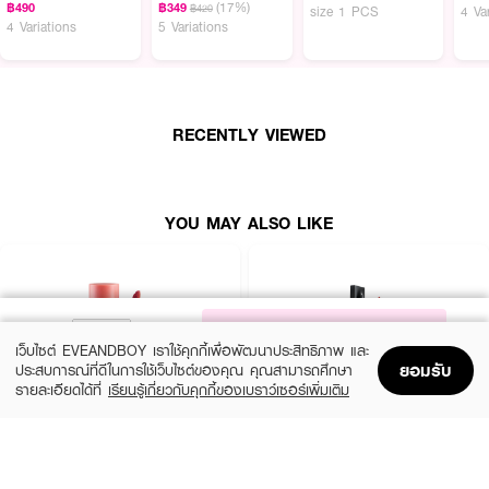
(17%)
฿490
฿349
฿420
size 1 PCS
4 Va
● FDA Registration no. 11-1-6900005614
4 Variations
5 Variations
How To Use:
● เขย่าหรือขยับแปรงขึ้น-ลงเบาๆ ก่อนใช้งาน เพื่อให้เนื้อผลิตภัณฑ์และเม็ดสีเข้ากัน
RECENTLY VIEWED
ได้ดีที่สุด
● ใช้หัวแปรงทาเนื้อทินท์ลงบนริมฝีปาก เริ่มจากบริเวณกึ่งกลางแล้วเกลี่ยออกไป
ยังมุมปาก
YOU MAY ALSO LIKE
● หากต้องการความฉ่ำวาวและสีที่ชัดขึ้น สามารถทาซ้ำเพิ่มอีกเลเยอร์ได้ตาม
ต้องการ
● สามารถใช้ทาบางๆ แล้วใช้นิ้วเบลอขอบปากเพื่อให้ลุคที่ดูละมุนเป็นธรรมชาติ
NOTIFY ME
เว็บไซต์ EVEANDBOY เราใช้คุกกี้เพื่อพัฒนาประสิทธิภาพ และ
Ingredients:
ยอมรับ
ประสบการณ์ที่ดีในการใช้เว็บไซต์ของคุณ คุณสามารถศึกษา
รายละเอียดได้ที่
เรียนรู้เกี่ยวกับคุกกี้ของเบราว์เซอร์เพิ่มเติม
AQUA (WATER), GLYCERIN, SQUALANE, SODIUM HYALURONATE (8
Home
Home
Promotions
Promotions
Shopping Bag
Shopping Bag
Account
Account
TYPES), ASCORBYL TETRAISOPALMITATE (VITAMIN C), CHONDRUS
CRISPUS EXTRACT, TOCOPHEROL
2P ORIGINAL
TIME PHORIA
Oh My Tint Velvet And Smooth
Stellar Dust Lip Stain