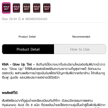
SOLD
SOLD
SOLD
SOLD
SOLD
OUT
OUT
OUT
OUT
OUT
Size 28.94 G • 8859825004340
Product Detail
Recommended
Product Detail
How to Use
KMA - Glow Up Tint –
ลิปทินท์เนื้อบางเบาที่มอบนิยามใหม่ของริมฝีปากฉ่ำวาว
แบบ "Glow Up" ให้สีสันสวยสดชัดพร้อมความเงางามที่ดูสุขภาพดี ติดทนนาน
ตลอดวัน ผสานพลังการบำรุงเข้มข้นเพื่อแก้ปัญหาริมฝีปากแห้งกร้าน ให้กลับมาดู
อิ่มฟู นุ่มเด้ง และเปล่งประกายอย่างมีชีวิตชีวา
ผลลัพธ์ที่ได้:
สัมผัสเรียวปากที่ดูชุ่มฉ่ำและเรียบเนียนทันทีที่ทา ด้วยนวัตกรรมการผสาน
Hyaluronic Acid ถึง 8 ชนิด ที่ช่วยเติมน้ำและล็อคความชุ่มชื้นเข้าสู่ชั้นผิวริมฝีปาก