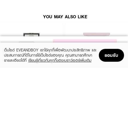
YOU MAY ALSO LIKE
NOTIFY ME
เว็บไซต์ EVEANDBOY เราใช้คุกกี้เพื่อพัฒนาประสิทธิภาพ และ
ยอมรับ
ประสบการณ์ที่ดีในการใช้เว็บไซต์ของคุณ คุณสามารถศึกษา
รายละเอียดได้ที่
เรียนรู้เกี่ยวกับคุกกี้ของเบราว์เซอร์เพิ่มเติม
Home
Home
Promotions
Promotions
Shopping Bag
Shopping Bag
Account
Account
OBUSE
MEILINDA
Eyeshadow & Blush Set
Color Code Blush and Eye Palette
(44%)
฿89
฿329
฿159
8 Variations
No.02 - Brew Coffee