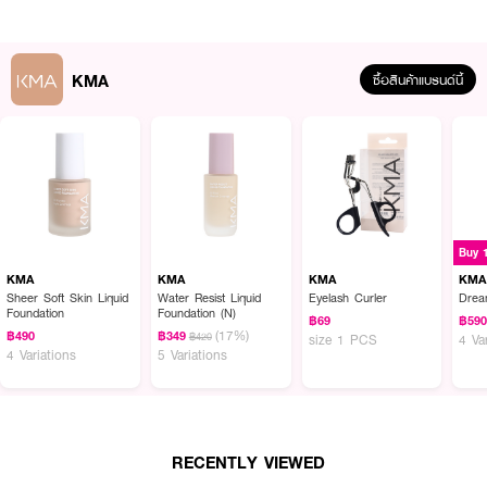
·
ติดทนนาน ใช้งานสะดวก
·
มีแปรงแต่งตาในตลับ
KMA
ซื้อสินค้าแบรนด์นี้
·
พกพาง่าย เหมาะสำหรับทุกวัน
· FDA Registration No. : 10-2-6800008602
How To Use :
ใช้ทาแต่งบริเวณรอบดวงตา + ใช้ทาแต่งบริเวณรอบดวงตา
Buy 
KMA
KMA
KMA
KMA
Sheer Soft Skin Liquid
Water Resist Liquid
Eyelash Curler
Drea
Foundation
Foundation (N)
฿69
฿59
(17%)
฿490
฿349
฿420
size 1 PCS
4 Va
4 Variations
5 Variations
RECENTLY VIEWED