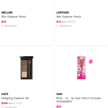
MELLME
LIFEFORD
Slim Eyebrow Pencil
Slim Eyebrow Pencil
(50%)
฿29
฿79
฿159
2 Variations
3 Variations
KATE
SASI
Designing Eyebrow 3D
Brow - to - be Auto Pencil Exclusive
EVEANDBOY
(10%)
฿360
฿400
฿89
2 Variations