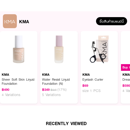
KMA
ซื้อสินค้าแบรนด์นี้
ผลลัพธ์ที่ได้ :
KMA Soft Slim Brow Pencil (Bundle Pack)
ดินสอเขียนคิ้วแบบหมุนที่ออกแบบ
Buy 
มาเพื่อช่วยให้การตกแต่งคิ้วเป็นเรื่องง่าย ด้วยหัวดินสอเรียวเล็กเพียง 1.5
มิลลิเมตร ช่วยวาดเส้นคิ้วได้อย่างแม่นยำ ให้เส้นคมชัด ดูเรียงเส้นสวยเป็นธรรมชาติ
KMA
KMA
KMA
KMA
Sheer Soft Skin Liquid
Water Resist Liquid
Eyelash Curler
Drea
· ดินสอเขียนคิ้วแบบหมุน ใช้งานสะดวก
Foundation
Foundation (N)
฿69
฿59
(17%)
฿490
฿349
฿420
size 1 PCS
4 Va
· หัวเรียวเล็ก 1.5 มม. ช่วยวาดเส้นคมชัด
4 Variations
5 Variations
· เนื้อดินสอนุ่มลื่น เขียนง่าย
· ช่วยสร้างลุคคิ้วเรียงเส้น ดูเป็นธรรมชาติ
· มีแปรงปัดคิ้วในตัว
RECENTLY VIEWED
· กันน้ำ กันเหงื่อ และติดทนนาน