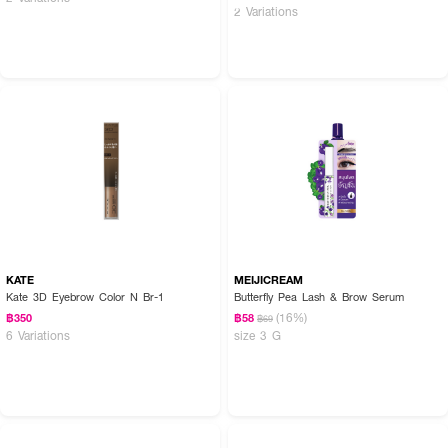
2 Variations
KATE
MEIJICREAM
Kate 3D Eyebrow Color N Br-1
Butterfly Pea Lash & Brow Serum
(16%)
฿350
฿58
฿69
6 Variations
size 3 G