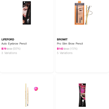
LIFEFORD
BROWIT
Auto Eyebrow Pencil
Pro Slim Brow Pencil
(50%)
(15%)
฿79
฿143
฿159
฿169
3 Variations
5 Variations