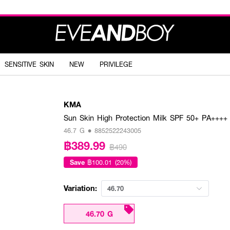
SENSITIVE SKIN
NEW
PRIVILEGE
KMA
Sun Skin High Protection Milk SPF 50+ PA++++
46.7 G • 8852522243005
฿389.99
฿490
Save
฿100.01 (20%)
Variation:
46.70
46.70 G