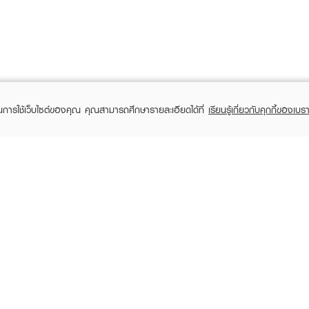
ในการใช้เว็บไซต์ของคุณ คุณสามารถศึกษารายละเอียดได้ที่
เรียนรู้เกี่ยวกับคุกกี้ของเบรา
TOMER CARE
EVEANDBOY MEMBER
 Shopping
Member registration
 store
t us