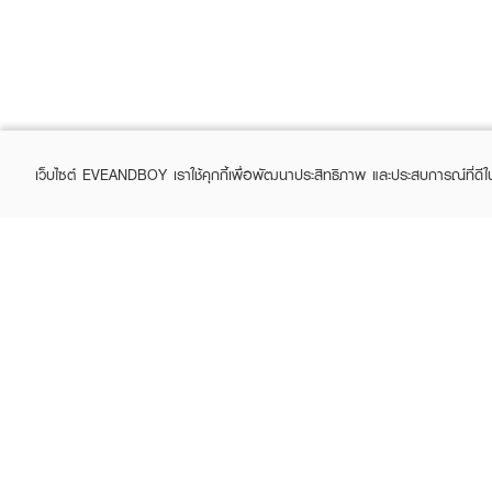
เว็บไซต์ EVEANDBOY เราใช้คุกกี้เพื่อพัฒนาประสิทธิภาพ และประสบการณ์ที่ดี
ABOUT EVEANDBOY
CUS
Brand story
Online
Privacy Policy
Find a
Terms and Conditions
Contac
Sell on EVEANDBOY
Whistleblowing