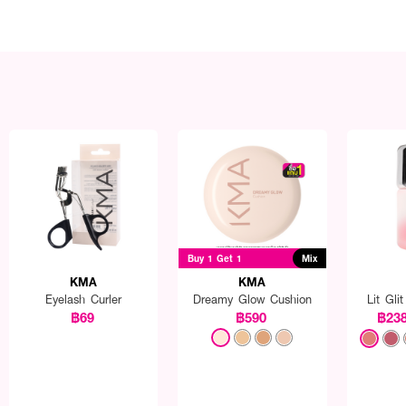
Buy 1 Get 1
Mix
KMA
KMA
Eyelash Curler
Dreamy Glow Cushion
Lit Gli
฿69
฿590
฿23