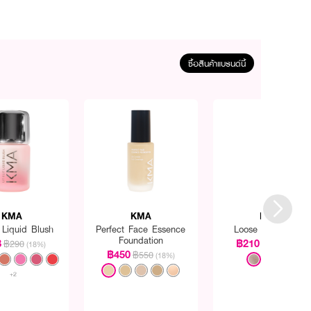
ซื้อสินค้าแบรนด์นี้
KMA
KMA
KMA
t Liquid Blush
Perfect Face Essence
Loose Powder (N)
Foundation
8
฿210
฿290
฿250
(18%)
(16%)
฿450
฿550
(18%)
+2