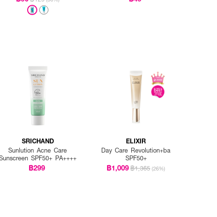
SRICHAND
ELIXIR
Sunlution Acne Care
Day Care Revolution+ba
Sunscreen SPF50+ PA++++
SPF50+
฿299
฿1,009
฿1,365
(26%)