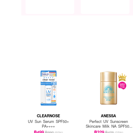
CLEARNOSE
ANESSA
UV Sun Serum SPF50+
Perfect UV Sunscreen
PA++++
Skincare Milk NA SPF50+
PA++++
฿499
฿329
฿990
฿425
(50%)
(23%)