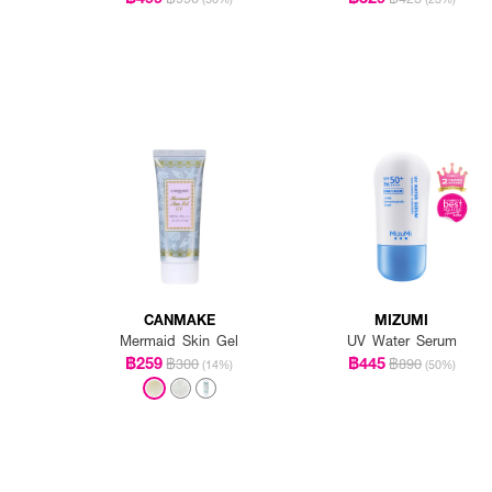
CANMAKE
MIZUMI
Mermaid Skin Gel
UV Water Serum
฿259
฿445
฿300
฿890
(14%)
(50%)