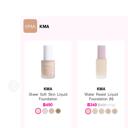
KMA
KMA
KMA
Sheer Soft Skin Liquid
Water Resist Liquid
Foundation
Foundation (N)
฿490
฿349
฿420
(17%)