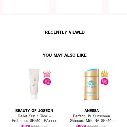
RECENTLY VIEWED
YOU MAY ALSO LIKE
BEAUTY OF JOSEON
ANESSA
Relief Sun : Rice +
Perfect UV Sunscreen
Probiotics SPF50+ PA++++
Skincare Milk NA SPF50+
PA++++
฿579
฿829
฿950
฿1,050
(39%)
(21%)