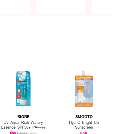
BIORE
SMOOTO
UV Aqua Rich Watery
Hya C Bright Up
Essence SPF50+ PA++++
Sunscreen
฿90
฿49
฿129
(30%)