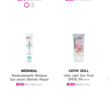
MEDIHEAL
CATHY DOLL
Madecassoside Moisture
Ultra Light Sun Fluid
Sun serum Blemish Repair
SPF50 PA++++
฿595
฿269
฿1,190
฿450
(50%)
(40%)