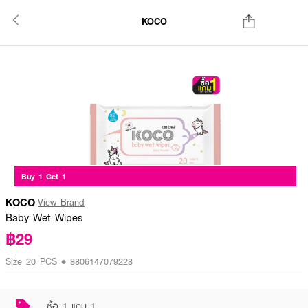
KOCO
Buy 1 Get 1
KOCO
View Brand
Baby Wet Wipes
฿29
Size 20 PCS • 8806147079228
ซื้อ 1 แถม 1