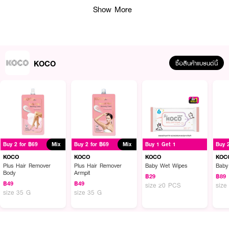
Show More
KOCO
ซื้อสินค้าแบรนด์นี้
Buy 2 for ฿69
Mix
Buy 2 for ฿69
Mix
Buy 1 Get 1
Buy 
KOCO
KOCO
KOCO
KOC
Plus Hair Remover
Plus Hair Remover
Baby Wet Wipes
Baby
Body
Armpit
฿29
฿89
฿49
฿49
size 20 PCS
siz
size 35 G
size 35 G