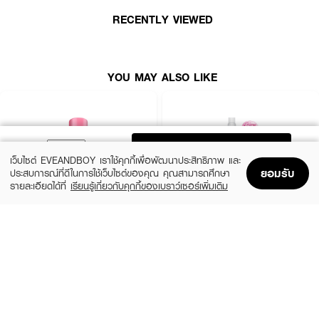
RECENTLY VIEWED
YOU MAY ALSO LIKE
ผลลัพธ์ที่ได้ :
ครีมกำจัดขน สำหรับผิวบอบบาง เหมาะที่จะใช้กับคนที่ผิวแพ้ง่าย หรือส่วนที่
บอบบางอย่างรักแร้
● KOCO -Plus Hair Remover Armpit
ADD TO BAG
เว็บไซต์ EVEANDBOY เราใช้คุกกี้เพื่อพัฒนาประสิทธิภาพ และ
●
ครีมกำจัดขน
ยอมรับ
ประสบการณ์ที่ดีในการใช้เว็บไซต์ของคุณ คุณสามารถศึกษา
รายละเอียดได้ที่
เรียนรู้เกี่ยวกับคุกกี้ของเบราว์เซอร์เพิ่มเติม
●
สำหรับผิวบอบบาง
Home
Home
Promotions
Promotions
Shopping Bag
Shopping Bag
Account
Account
●
เหมาะที่จะใช้กับคนที่ผิวแพ้ง่าย
COSMIC
COSMIC
● แค่ทาทิ้งไว้แล้วเช็ดออก ขนหายเกลี้ยง
Hair Remover Spray Plus
Hair Removal Cream
● สูตร Armpit
(11%)
(6%)
฿349
฿65
฿390
฿69
size 100 ML
PINK
● ขนาด 35 g