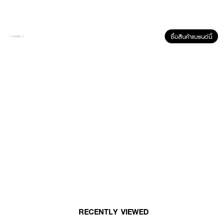
หลังจากลงสกินแคร์เรียบร้อยเเล้ว ลูบไล้ KOKIE COSMETICS So Matte
Foundation Primer บางๆ ทั่วใบหน้าก่อนลงเมคอัพฃ
ซื้อสินค้าแบรนด์นี้
RECENTLY VIEWED