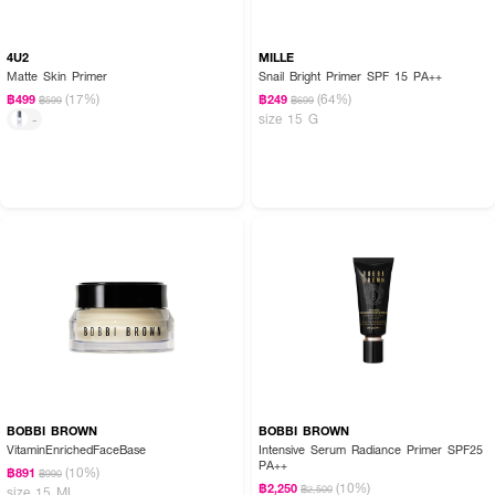
4U2
MILLE
Matte Skin Primer
Snail Bright Primer SPF 15 PA++
(17%)
(64%)
฿499
฿249
฿599
฿699
size 15 G
-
BOBBI BROWN
BOBBI BROWN
VitaminEnrichedFaceBase
Intensive Serum Radiance Primer SPF25
PA++
(10%)
฿891
฿990
(10%)
฿2,250
฿2,500
size 15 ML