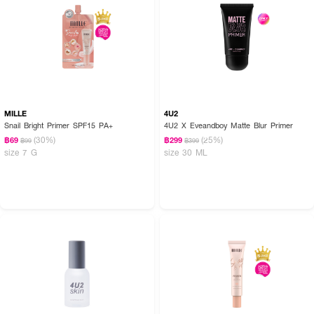
MILLE
4U2
Snail Bright Primer SPF15 PA+
4U2 X Eveandboy Matte Blur Primer
(30%)
(25%)
฿69
฿299
฿99
฿399
size 7 G
size 30 ML