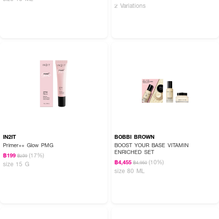
2 Variations
IN2IT
BOBBI BROWN
Primer++ Glow PMG
BOOST YOUR BASE VITAMIN
ENRICHED SET
(17%)
฿199
฿239
(10%)
฿4,455
฿4,950
size 15 G
size 80 ML