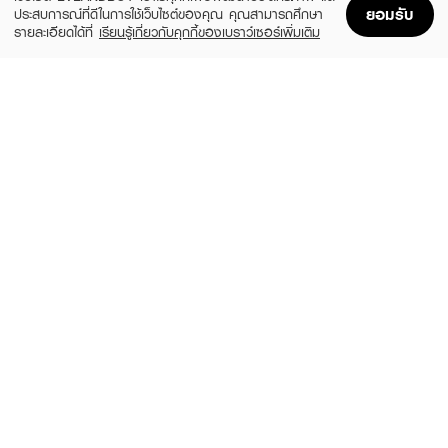
ยอมรับ
ประสบการณ์ที่ดีในการใช้เว็บไซต์ของคุณ คุณสามารถศึกษา
รายละเอียดได้ที่
เรียนรู้เกี่ยวกับคุกกี้ของเบราว์เซอร์เพิ่มเติม
Home
Home
Promotions
Promotions
Shopping Bag
Shopping Bag
Account
Account
MILLE
YVES SAINT LAURENT
Brightening Aura Collagen
Touche Eclat Blur Primer
(30%)
(10%)
฿69
฿2,070
฿99
฿2,300
size 6 G
size 30 ML
MAC
CATHY DOLL
Studio Fix Mattifine 12Hr Shine Control
CC Glow Sun Primer SPF50+ PA++++
Primer
(42%)
฿399
฿690