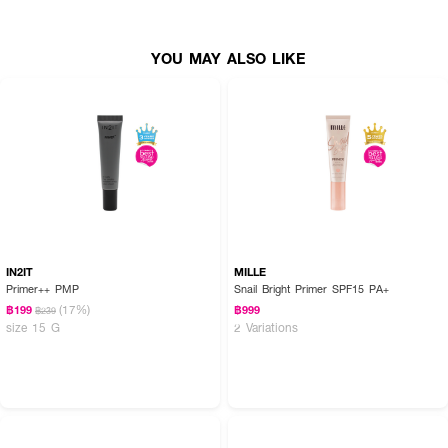
YOU MAY ALSO LIKE
IN2IT
MILLE
Primer++ PMP
Snail Bright Primer SPF15 PA+
(17%)
฿199
฿999
฿239
size 15 G
2 Variations