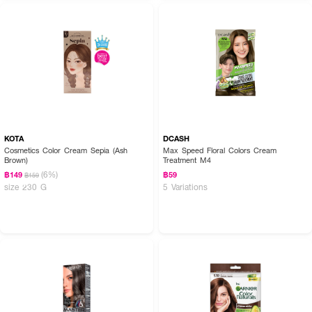
KOTA
DCASH
Cosmetics Color Cream Sepia (Ash
Max Speed Floral Colors Cream
Brown)
Treatment M4
(6%)
฿149
฿59
฿159
size 230 G
5 Variations