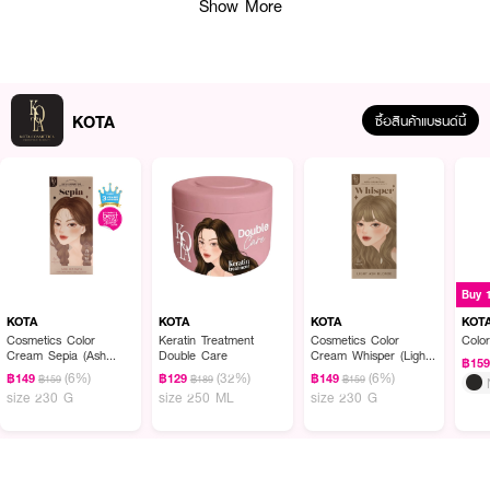
Show More
KOTA
ซื้อสินค้าแบรนด์นี้
ผลลัพธ์ที่ได้ :
KOTA COSMETICS Color Cream
ครีมย้อมผมออแกนิค ที่มีคุณภาพดีและราคา
ไม่แพง เหมาะสำหรับผู้ที่ต้องการเปลี่ยนสีผมโดยไม่ต้องใช้งบประมาณมาก
• ด้วยสารสกัดจากธรรมชาติโสมเกาหลี
Buy 
KOTA
KOTA
KOTA
KOT
• กลิ่นหอมโสมเกาหลี ไม่ฉุน ไม่แสบหัว
Cosmetics Color
Keratin Treatment
Cosmetics Color
Colo
Cream Sepia (Ash
Double Care
Cream Whisper (Light
฿15
• ให้ผลลัพธ์ที่สม่ำเสมอและชัดเจน สีผมติดทนนาน
Brown)
Ash Blonde)
(6%)
(32%)
(6%)
฿149
฿129
฿149
฿159
฿189
฿159
size 230 G
size 250 ML
size 230 G
• ขนาด 200 ml.
How to Use :
สวมถุงมือ ผสม ครีมกับน้ำยาให้ทั่ว และ ทา
KOTA COSMETICS Color Cream