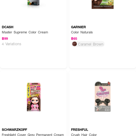
DCASH
GARNIER
Master Supreme Color Cream
Color Naturals
฿99
฿65
4 Variations
Caramel Brown
SCHWARZKOPF
FRESHFUL
Freshlight Cover Grey Permanent Cream
Crush Hair Color