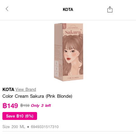
KOTA
KOTA
View Brand
Color Cream Sakura (Pink Blonde)
฿149
Only 3 left
฿159
Save
฿10 (6%)
Size 200 ML • 6949331517310