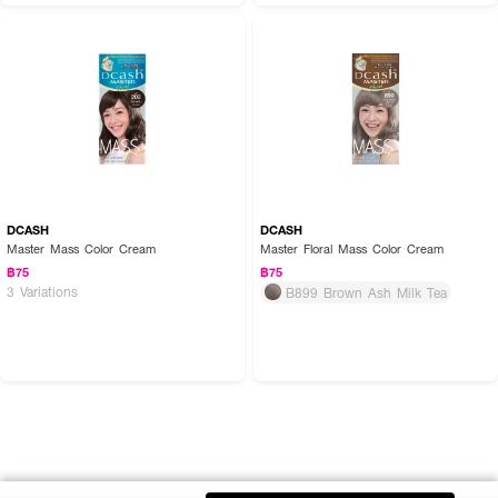
DCASH
DCASH
Master Mass Color Cream
Master Floral Mass Color Cream
฿75
฿75
3 Variations
B899 Brown Ash Milk Tea