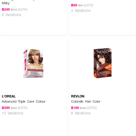
Milky
(22%)
฿69
฿89
(22%)
฿249
฿319
4 Variations
6 Variations
L'OREAL
REVLON
Advanced Triple Care Colour
Colorsilk Hair Color
(25%)
(35%)
฿299
฿189
฿399
฿289
15 Variations
8 Variations