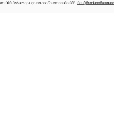
ในการใช้เว็บไซต์ของคุณ คุณสามารถศึกษารายละเอียดได้ที่
เรียนรู้เกี่ยวกับคุกกี้ของเบรา
TOMER CARE
EVEANDBOY MEMBER
 Shopping
Member registration
 store
t us