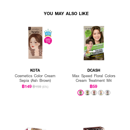
YOU MAY ALSO LIKE
KOTA
DCASH
Cosmetics Color Cream
Max Speed Floral Colors
Sepia (Ash Brown)
Cream Treatment M4
฿149
฿59
฿159
(6%)