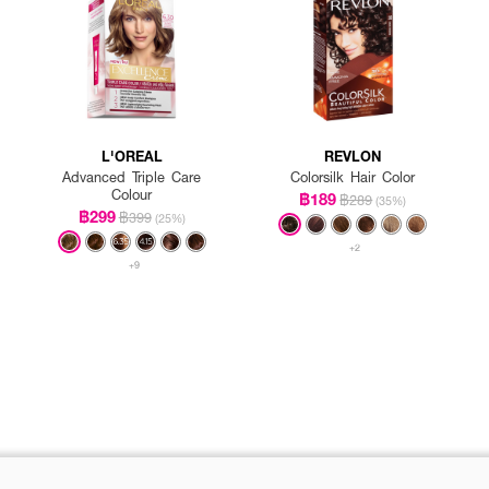
L'OREAL
REVLON
Advanced Triple Care
Colorsilk Hair Color
Colour
฿189
฿289
(35%)
฿299
฿399
(25%)
+2
+9