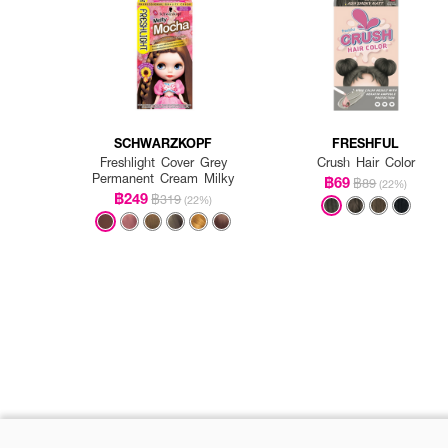
SCHWARZKOPF
FRESHFUL
Freshlight Cover Grey
Crush Hair Color
Permanent Cream Milky
฿69
฿89
(22%)
฿249
฿319
(22%)