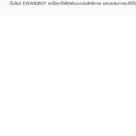
เว็บไซต์ EVEANDBOY เราใช้คุกกี้เพื่อพัฒนาประสิทธิภาพ และประสบการณ์ที่ดี
ABOUT EVEANDBOY
CUS
Brand story
Online
Privacy Policy
Find a
Terms and Conditions
Contac
Sell on EVEANDBOY
Whistleblowing