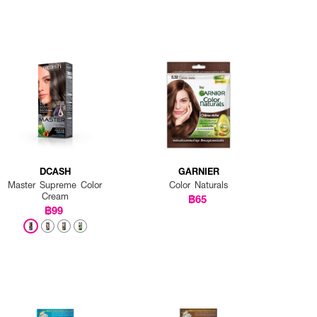
DCASH
GARNIER
Master Supreme Color
Color Naturals
Cream
฿65
฿99