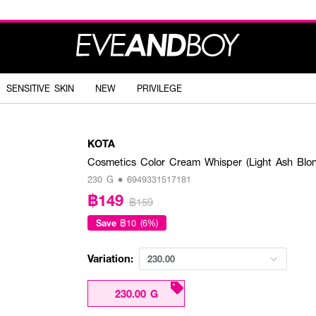
SENSITIVE SKIN
NEW
PRIVILEGE
KOTA
Cosmetics Color Cream Whisper (Light Ash Blo
230 G • 6949331517181
฿149
฿159
Save
฿10 (6%)
Variation:
230.00
230.00 G