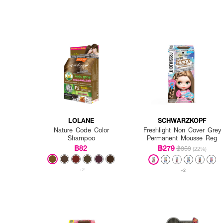
LOLANE
SCHWARZKOPF
Nature Code Color
Freshlight Non Cover Grey
Shampoo
Permanent Mousse Reg
฿82
฿279
฿359
(22%)
+2
+2