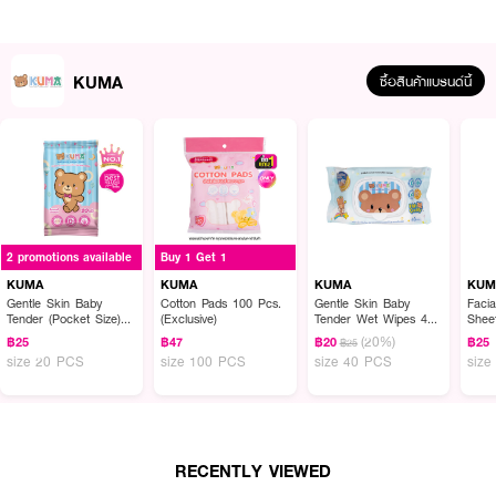
How to Use :
KUMA
ซื้อสินค้าแบรนด์นี้
ผ้าอนามัยแบบกางเกงสวมใส่ในวันที่เป็นประจำเดือน โดยที่ไม่ต้องใส่กางเกงในทับ
2 promotions available
Buy 1 Get 1
KUMA
KUMA
KUMA
KUM
Gentle Skin Baby
Cotton Pads 100 Pcs.
Gentle Skin Baby
Facia
Tender (Pocket Size)
(Exclusive)
Tender Wet Wipes 40
Shee
Wet Wipe 20 Sheets
Sheets
(20%)
฿25
฿47
฿20
฿25
฿25
size 20 PCS
size 100 PCS
size 40 PCS
siz
RECENTLY VIEWED