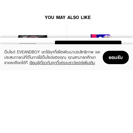
YOU MAY ALSO LIKE
ADD TO BAG
เว็บไซต์ EVEANDBOY เราใช้คุกกี้เพื่อพัฒนาประสิทธิภาพ และ
ยอมรับ
ประสบการณ์ที่ดีในการใช้เว็บไซต์ของคุณ คุณสามารถศึกษา
รายละเอียดได้ที่
เรียนรู้เกี่ยวกับคุกกี้ของเบราว์เซอร์เพิ่มเติม
Home
Home
Promotions
Promotions
Shopping Bag
Shopping Bag
Account
Account
SOFY
BCOMFY
Than Charcoal Fresh Slim Wing 23cm.
Comfort Pants M
฿18
฿89
size 4 PCS
size 3 PCS