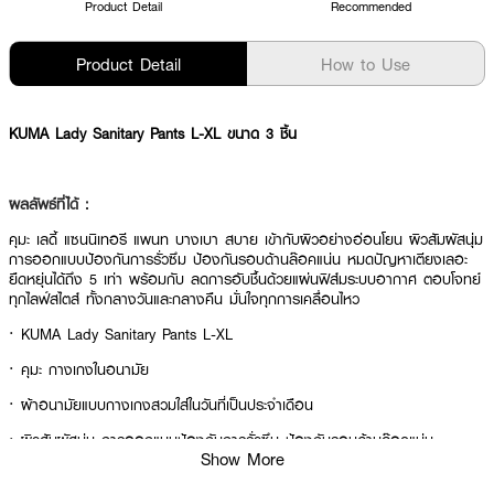
Product Detail
Recommended
Product Detail
How to Use
KUMA Lady Sanitary Pants L-XL ขนาด 3 ชิ้น
ผลลัพธ์ที่ได้ :
คุมะ เลดี้ แซนนิเทอรี แพนท บางเบา สบาย เข้ากับผิวอย่างอ่อนโยน ผิวสัมผัสนุ่ม
การออกแบบป้องกันการรั่วซึม ป้องกันรอบด้านล๊อคแน่น หมดปัญหาเตียงเลอะ
ยืดหยุ่นได้ถึง 5 เท่า พร้อมกับ ลดการอับชื้นด้วยแผ่นฟิส์มระบบอากาศ ตอบโจทย์
ทุกไลฟ์สไตส์ ทั้งกลางวันและกลางคืน มั่นใจทุกการเคลื่อนไหว
· KUMA Lady Sanitary Pants L-XL
· คุมะ กางเกงในอนามัย
· ผ้าอนามัยแบบกางเกงสวมใส่ในวันที่เป็นประจำเดือน
· ผิวสัมผัสนุ่ม การออกแบบป้องกันการรั่วซึม ป้องกันรอบด้านล๊อคแน่น
Show More
· ยืดหยุ่นได้ถึง 5 เท่า พร้อมกับ ลดการอับชื้น