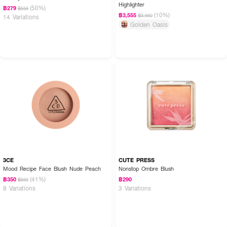
Highlighter
(50%)
฿279
฿559
(10%)
฿3,555
฿3,950
14 Variations
Golden Oasis
3CE
CUTE PRESS
Mood Recipe Face Blush Nude Peach
Nonstop Ombre Blush
(41%)
฿350
฿290
฿590
8 Variations
3 Variations