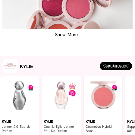
Show More
KYLIE
ซื้อสินค้าแบรนด์นี้
KYLIE
KYLIE
KYLIE
KYLI
Jenner 2.0 Eau de
Cosmic Kylie Jenner
Cosmetics Hybrid
Supp
Parfum
Eau De Parfum
Blush
001