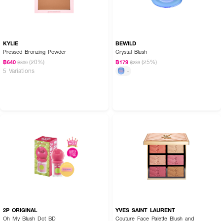
KYLIE
BEWILD
Pressed Bronzing Powder
Crystal Blush
(20%)
(25%)
฿640
฿179
฿800
฿239
5 Variations
-
2P ORIGINAL
YVES SAINT LAURENT
Oh My Blush Dot BD
Couture Face Palette Blush and