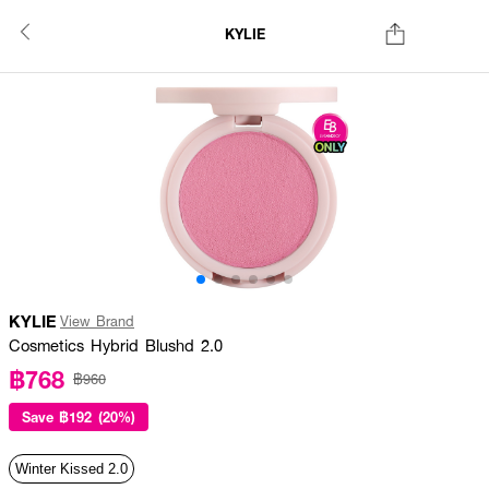
KYLIE
KYLIE
View Brand
Cosmetics Hybrid Blushd 2.0
฿768
฿960
Save
฿192 (20%)
Winter Kissed 2.0