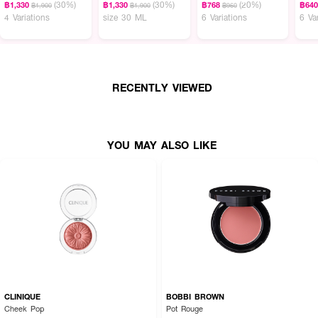
(30%)
(30%)
(20%)
฿1,330
฿1,330
฿768
฿64
฿1,900
฿1,900
฿960
4 Variations
size 30 ML
6 Variations
6 Va
ผลลัพธ์ที่ได้:
My Hybrid Blush เป็นบลัชออนเนื้อนุ่มบางเบาที่ซึมซาบเข้าสู่ผิวได้เหมือนครีมบลัช
ออน ด้วยเอฟเฟกต์เนียนละเอียดราวกับแป้งฝุ่น เม็ดสีเข้มข้น เกลี่ยง่าย และมีเนื้อ
สัมผัสคล้ายหนังกลับที่เกลี่ยง่าย เกลี่ยง่าย ไม่สะดุด ปัดบลัชออนให้สีสวยทันทีด้วย
RECENTLY VIEWED
เนื้อสัมผัสแบบแมตต์นุ่มดุจผิวที่ติดทนนานถึง 12 ชั่วโมง Winter Kissed 2.0 เป็น
เฉดสีชมพูเย็น
● ไคลี่ ไฮบริด บลัช
YOU MAY ALSO LIKE
● เนื้อบลัชแบบไฮบริด เกลี่ยง่าย ซึมผิวไว
● เม็ดสีแน่น ชัดเจน ไม่เป็นคราบ
● ฟินิชแมตต์นุ่ม ติดทนนานสูงสุด 12 ชั่วโมง
● สี Winter Kissed 2.0 เป็นเฉดสีชมพูเย็น
● เหมาะสำหรับทุกสีผิว และทุกสภาพผิว
● ปริมาณสุทธิ: 1 ชิ้น
CLINIQUE
BOBBI BROWN
Cheek Pop
Pot Rouge