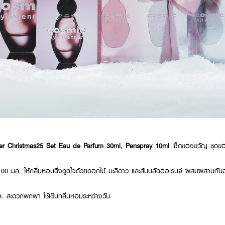
ner Christmas25 Set Eau de Parfum 30ml, Penspray 10ml
เซ็ตของขวัญ
ชุดขอ
0 มล. ให้กลิ่นหอมดึงดูดใจด้วยดอกไม้ มะลิดาว และส้มบลัดออเรนจ์ ผสมผสานกับอ
 สะดวกพกพา ใช้เติมกลิ่นหอมระหว่างวัน