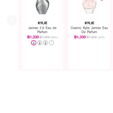
KYLIE
KYLIE
Jenner 2.0 Eau de
Cosmic Kylie Jenner Eau
Parfum
De Parfum
฿1,330
฿1,330
฿1,900
฿1,900
(30%)
(30%)