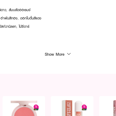
ะลิดาว, ส้มบลัดออเรนจ์
: อำพันสีทอง, ดอกโบตั๋นสีแดง
สก์วานิลลา, ไม้ซีดาร์
อมือตามต้องการ
Show More