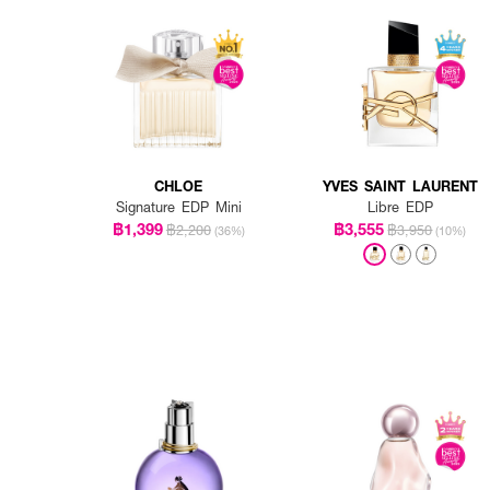
CHLOE
YVES SAINT LAURENT
Signature EDP Mini
Libre EDP
฿1,399
฿3,555
฿2,200
฿3,950
(36%)
(10%)