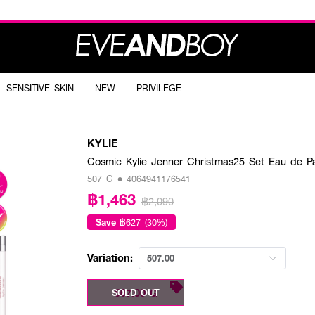
SENSITIVE SKIN
NEW
PRIVILEGE
KYLIE
Cosmic Kylie Jenner Christmas25 Set Eau de P
507 G • 4064941176541
฿1,463
฿2,090
Save
฿627 (30%)
Variation:
507.00
507.00 G
SOLD OUT