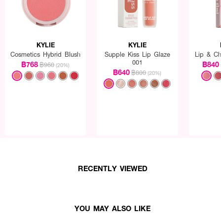
KYLIE
KYLIE
Cosmetics Hybrid Blush
Supple Kiss Lip Glaze
Lip & Ch
001
฿768
฿840
฿960
(20%)
฿640
฿800
(20%)
RECENTLY VIEWED
YOU MAY ALSO LIKE