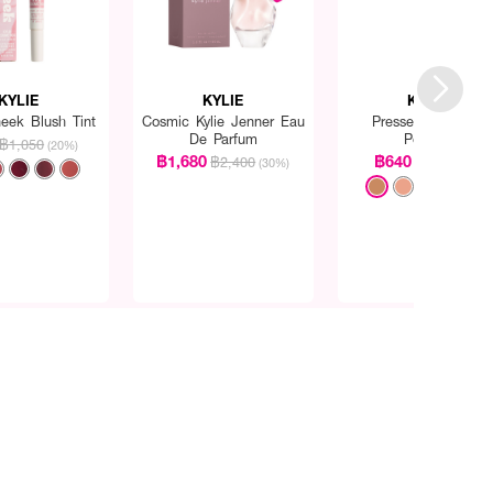
KYLIE
KYLIE
KYLIE
eek Blush Tint
Cosmic Kylie Jenner Eau
Pressed Bronzing
De Parfum
Powder
฿1,050
(20%)
฿1,680
฿640
฿2,400
฿800
(30%)
(20%)