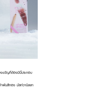
งขวัญที่ต้องมีนี้ประกอบ
ำพันสีทอง มัสก์วานิลลา