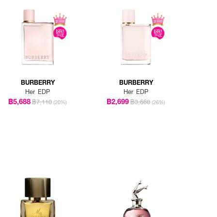
BURBERRY
BURBERRY
Her EDP
Her EDP
฿5,688
฿2,699
฿7,110
฿3,660
(20%)
(26%)