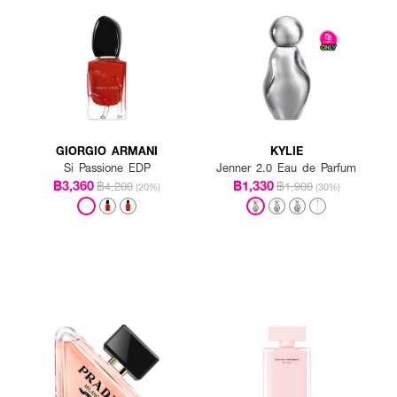
GIORGIO ARMANI
KYLIE
Si Passione EDP
Jenner 2.0 Eau de Parfum
฿3,360
฿1,330
฿4,200
฿1,900
(20%)
(30%)