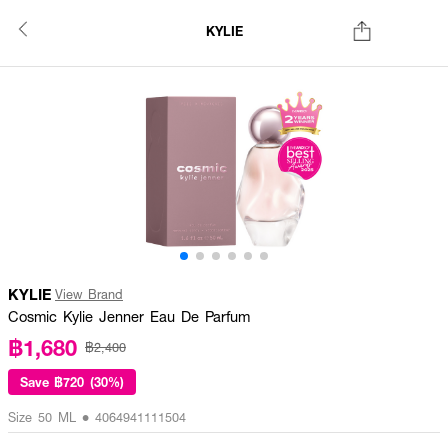
KYLIE
KYLIE
View Brand
Cosmic Kylie Jenner Eau De Parfum
฿1,680
฿2,400
Save
฿720 (30%)
Size 50 ML • 4064941111504