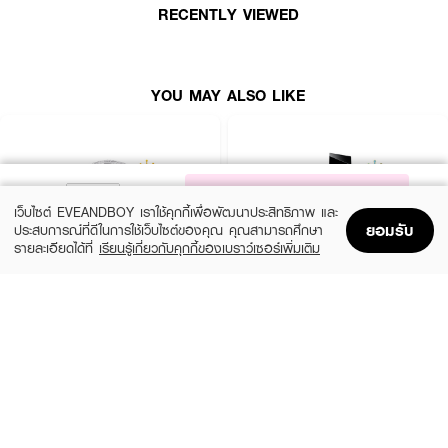
RECENTLY VIEWED
● Base: vanilla musk accord and cedarwood
● ปริมาณ 50 ml.
YOU MAY ALSO LIKE
NOTIFY ME
เว็บไซต์ EVEANDBOY เราใช้คุกกี้เพื่อพัฒนาประสิทธิภาพ และ
ยอมรับ
ประสบการณ์ที่ดีในการใช้เว็บไซต์ของคุณ คุณสามารถศึกษา
รายละเอียดได้ที่
เรียนรู้เกี่ยวกับคุกกี้ของเบราว์เซอร์เพิ่มเติม
Home
Home
Promotions
Promotions
Shopping Bag
Shopping Bag
Account
Account
CHLOE
YVES SAINT LAURENT
Signature EDP Mini
Libre EDP
(36%)
(10%)
฿1,399
฿3,555
฿2,200
฿3,950
size 20 ML
3 Variations