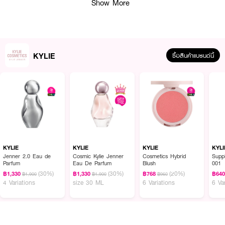
Show More
KYLIE
ซื้อสินค้าแบรนด์นี้
ผลลัพธ์ที่ได้ :
ไคลี่เจนเนอร์ 'คอสมิค' น้ำหอมแรกที่ได้รับการออกแบบและพัฒนาจากไคลี่เจนเนอร์
ด้วยความตั้งใจที่จะแสดงตัวตนผ่านกลิ่นน้ำหอมให้กัคนทั้งโลก คอสมิค ให้กลิ่นหอม
ละมุนน่าดึงดูดใจ เปิดด้วยกลิ่นหอมหวานและสดชื่นจาก Star Jasmine และ Blood
Orange ตามมาด้วยความเย้ายวนจาก Golden Amber และ Red Peony จากนั้น
KYLIE
KYLIE
KYLIE
KYLI
ปิดท้ายด้วย Base note ที่น่าหลงใหลจาก Cedarwood และ Vanilla Musk ติด
Jenner 2.0 Eau de
Cosmic Kylie Jenner
Cosmetics Hybrid
Supp
Parfum
Eau De Parfum
Blush
001
ทนนานอยู่กับคุณทั้งวันด้วยความเข้มข้นระดับ Eau De Parfum มาในดีไซน์ขวดที่
(30%)
(30%)
(20%)
ถูกออกแบบมาเป็นพิเศษให้รับกับรูปมือของคุณ
฿1,330
฿1,330
฿768
฿64
฿1,900
฿1,900
฿960
4 Variations
size 30 ML
6 Variations
6 Va
● ไคลี่ เจนเนอร์ คอสมิค โอ เดอ พาร์ฟูม
● Opening: star jasmine and blood orange
● Heart: golden amber accord and red peony accord