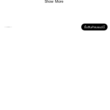
Show More
ซื้อสินค้าแบรนด์นี้
ผลลัพธ์ที่ได้:
ปลุกเร้าประสาทสัมผัสด้วยความหอมที่ทรงพลังและเย้ายวนใจ ให้ความรู้สึกอบอุ่น
และติดทนนานบนผิวอย่างมีระดับ เป็นการผสมผสานที่ลงตัวระหว่างความแข็งแกร่ง
ความสง่างาม และความอ่อนนุ่ม มอบกลิ่นหอมที่เป็นเอกลักษณ์ไม่เหมือนใครและ
สร้างความประทับใจที่ยากจะลืมเลือน
● ไคลี่ เจนเนอร์ ฟราแกรนซ์ คอสมิก ไคลี่ เจนเนอร์ อินเทนส์ โอ เดอ พาร์ฟูม