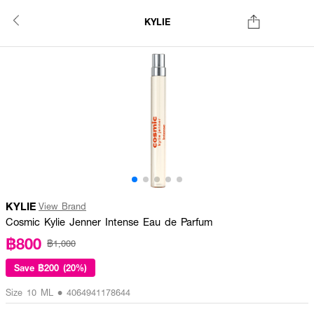
KYLIE
KYLIE
View Brand
Cosmic Kylie Jenner Intense Eau de Parfum
฿800
฿1,000
Save
฿200 (20%)
Size 10 ML • 4064941178644