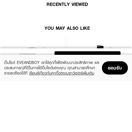
● Amber Gourmand Duftfamilie ตระกูลกลิ่นอำพันและวานิลลาที่ให้ความหอม
RECENTLY VIEWED
หวานและอบอุ่นอย่างลุ่มลึก
● Star Jasmine & Blood Orange กลิ่นสัมผัสแรกที่สดชื่นและมีชีวิตชีวา
YOU MAY ALSO LIKE
● Golden Amber & Benzoin หัวใจของกลิ่นที่มอบความหรูหราและดึงดูดใจ
● Vanilla & Musk กลิ่นฐานที่เข้มข้น นุ่มนวล และติดทนนาน
● Iconic Red Bottle ดีไซน์ขวดรูปทรงศิลปะสีแดงเข้ม สื่อถึงความร้อนแรงและ
ทรงพลัง
ADD TO BAG
● Vegan Formula สูตรน้ำหอมปราศจากส่วนผสมจากสัตว์
เว็บไซต์ EVEANDBOY เราใช้คุกกี้เพื่อพัฒนาประสิทธิภาพ และ
ยอมรับ
ประสบการณ์ที่ดีในการใช้เว็บไซต์ของคุณ คุณสามารถศึกษา
● Available Sizes มีให้เลือกหลากหลายขนาดทั้ง 30ml, 50ml, 100ml และแบบ
รายละเอียดได้ที่
เรียนรู้เกี่ยวกับคุกกี้ของเบราว์เซอร์เพิ่มเติม
Travel Spray
Home
Home
Promotions
Promotions
Shopping Bag
Shopping Bag
Account
Account
● FDA Registration no. 10-2-6800020278
CHLOE
YVES SAINT LAURENT
Signature EDP Mini
Libre EDP
(36%)
(10%)
฿1,399
฿3,555
฿2,200
฿3,950
size 20 ML
3 Variations