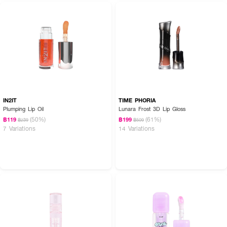
● Precision Pout Lip Liner ขนาด 1.1 g ดินสอเขียนขอบปากเนื้อนุ่ม เขียนง่าย
เส้นคมชัด
● Supple Kiss Lip Glaze ขนาด 3 ml ลิปกลอสเนื้อชุ่มชื้น ให้ฟินิชเงางามราว
กระจก
How To Use:
● ใช้
Precision Pout Lip Liner
เขียนขอบและเติมเต็มริมฝีปาก
IN2IT
TIME PHORIA
● ทาทับด้วย
Supple Kiss Lip Glaze
เพื่อเพิ่มความเงางามสุขภาพดี
Plumping Lip Oil
Lunara Frost 3D Lip Gloss
(50%)
(61%)
฿119
฿199
● สามารถใช้คู่กันหรือแยกเดี่ยวก็ได้ตามลุคที่ต้องการ
฿239
฿509
7 Variations
14 Variations