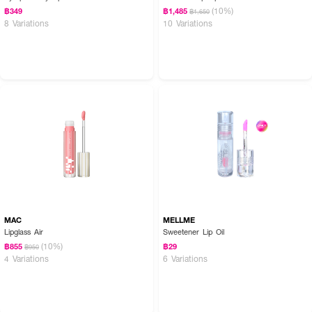
(10%)
฿349
฿1,485
฿1,650
8 Variations
10 Variations
MAC
MELLME
Lipglass Air
Sweetener Lip Oil
(10%)
฿855
฿29
฿950
4 Variations
6 Variations