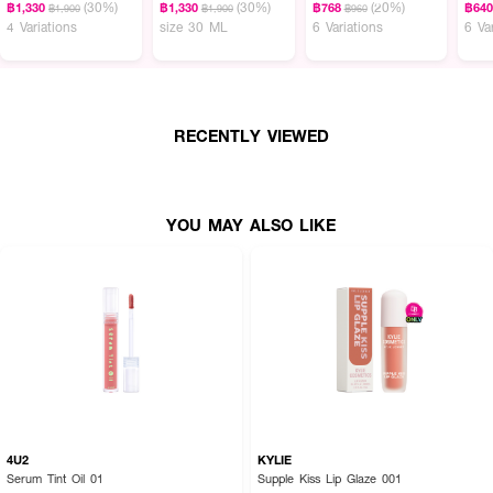
(30%)
(30%)
(20%)
฿1,330
฿1,330
฿768
฿64
฿1,900
฿1,900
฿960
● เนื้อบางเบา เกลี่ยง่าย ไม่เป็นคราบ
4 Variations
size 30 ML
6 Variations
6 Va
● ติดทนนาน ให้สีชัดสวย พร้อมบำรุงริมฝีปาก
● ปริมาณ: Lip Liner 1.1 g + Lip Glaze 3 ml
RECENTLY VIEWED
● เลขที่จดแจ้ง:
YOU MAY ALSO LIKE
355 Comes Naturally 10-2-6800018981
808 Kylie 10-2-6800018985
811 Candy Pink 10-2-6800018980
703 Dolce K 10-2-6800018984
717 Coconut 2.0 10-2-6800018982
612 Espresso 10-2-6800018983
4U2
KYLIE
Serum Tint Oil 01
Supple Kiss Lip Glaze 001