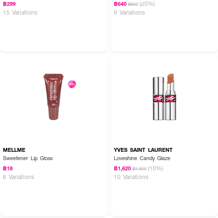
(20%)
฿299
฿640
฿800
15 Variations
6 Variations
MELLME
YVES SAINT LAURENT
Sweetener Lip Gloss
Loveshine Candy Glaze
(10%)
฿18
฿1,620
฿1,800
6 Variations
10 Variations
ภายในประกอบด้วย: