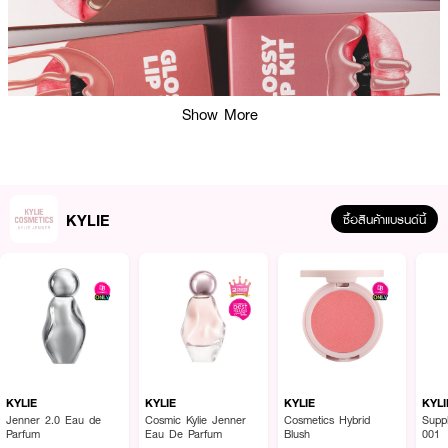
Show More
KYLIE
ซื้อสินค้าแบรนด์นี้
ผลลัพธ์ที่ได้:
ลิปคิทคู่ใจจาก Kylie Cosmetics ที่รวมเอาดินสอเขียนขอบปากและลิปกลอสไว้ใน
เซ็ตเดียว มอบริมฝีปากคมชัด ดูอวบอิ่มและแวววาวอย่างเป็นธรรมชาติ เนื้อกลอส
ชุ่มชื้น นุ่มนวล ไม่เหนียวเหนอะหนะ ติดทนยาวนาน พร้อมกลิ่นหอมละมุน ใช้ง่ายทั้ง
สาย Everyday Look หรือแต่งเต็มก็ปัง
KYLIE
KYLIE
KYLIE
KYLI
Jenner 2.0 Eau de
Cosmic Kylie Jenner
Cosmetics Hybrid
Supp
● ไคลี่ กลอสซี่ ลิป คิท
Parfum
Eau De Parfum
Blush
001